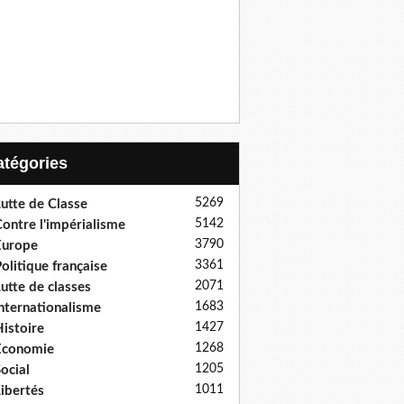
Catégories
5269
utte de Classe
5142
ontre l'impérialisme
3790
Europe
3361
olitique française
2071
utte de classes
1683
nternationalisme
1427
istoire
1268
Economie
1205
ocial
1011
ibertés