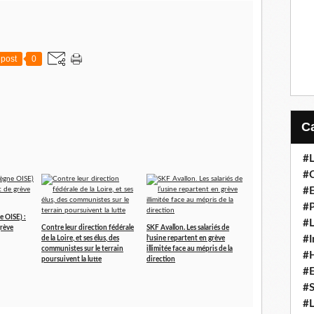
post
0
#L
#C
#
#P
 OISE) :
#L
rève
Contre leur direction fédérale
SKF Avallon. Les salariés de
#I
de la Loire, et ses élus, des
l’usine repartent en grève
communistes sur le terrain
illimitée face au mépris de la
#H
poursuivent la lutte
direction
#
#S
#L