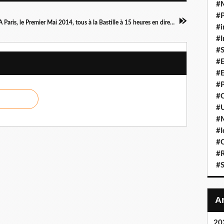
#
#P
A Paris, le Premier Mai 2014, tous à la Bastille à 15 heures en direction de la Nation par la rue du Fg Saint-Antoine
#i
#I
#S
#E
#E
#P
#C
#U
#
#I
#C
#R
#S
20