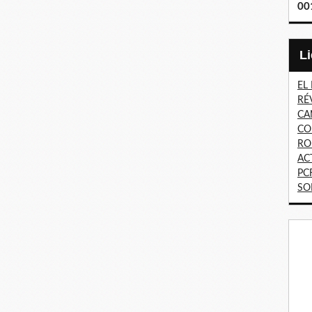
00
EL
RÉ
CA
CO
RO
AC
PC
SO