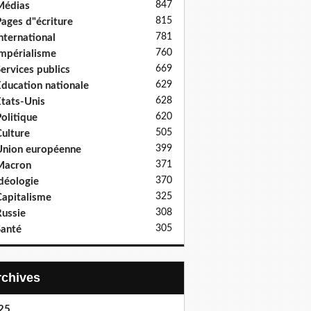
847
Médias
815
ages d"écriture
781
nternational
760
mpérialisme
669
ervices publics
629
ducation nationale
628
tats-Unis
620
olitique
505
ulture
399
nion européenne
371
Macron
370
déologie
325
apitalisme
308
ussie
305
anté
Archives
25