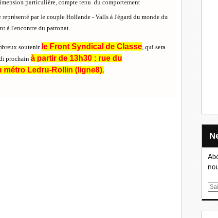
 dimension particulière, compte tenu du comportement
e représenté par le couple Hollande - Valls à l'égard du monde du
nt à l'encontre du patronat.
le Front
Syndical de Classe
ombreux soutenir
, qui sera
à partir de 13h30 : rue du
udi prochain
 métro Ledru-Rollin (ligne8).
Abo
nou
E
m
a
i