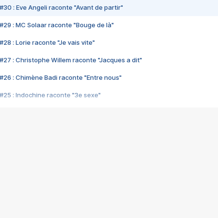
#30 : Eve Angeli raconte "Avant de partir"
#29 : MC Solaar raconte "Bouge de là"
28 : Lorie raconte "Je vais vite"
#27 : Christophe Willem raconte "Jacques a dit"
#26 : Chimène Badi raconte "Entre nous"
#25 : Indochine raconte "3e sexe"
#24 : Zaho raconte "C'est chelou"
#23 : Patrick Bruel raconte "Au café des délices"
#22 : Kyo raconte "Le chemin"
#21 : Nolwenn Leroy raconte "Cassé"
#20 : Patrick Hernandez raconte "Born to be alive"
#19 : Lorie raconte "Près de moi"
#18 : Michael Jones raconte "A nos actes manqués" (avec Jean-Jacque