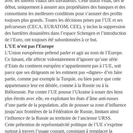
avec les intérêts vitaux des travailleurs. Cette union visait, dès le
début, uniquement à assurer aux propriétaires des banques et des
consortiums les meilleures conditions pour s’assurer des profits
toujours plus grands. Toutes les décisions prises par l’UE et ses
précurseurs (CECA, EURATOM, CEE), y inclus la suppression
des barrières douanières dans l’espace Schengen et l’introduction
de l’Euro, ont toujours été subordonnées à ce but.
L’UE n’est pas l’Europe
L’Union européenne prétend parler et agir au nom de l’Europe.
Ce faisant, elle affecte volontairement d’ignorer qu’une série
d’Etats du continent européen n’appartiennent pas à l’UE, soit
parce que ses dirigeants ne les estiment pas «dignes» d’en faire
partie, comme par exemple la Turquie, ou bien parce que cette
appartenance leur est déniée, comme à la Russie ou à la
Biélorussie. Par contre l’UE pousse l’Ukraine à nouer des liens
plus étroits avec elle, en exploitant les états d’âme anti-russes
d’une partie de la population, afin de pousser sa zone d’influence
jusqu’aux frontières de la Fédération de Russie, limitant ainsi
l’influence de la Russie au territoire de l’ancienne URSS.
Cette prétention de représentativité politique de l’UE s’exprime
surtout à travers l’usage courant, consistant à remplacer la