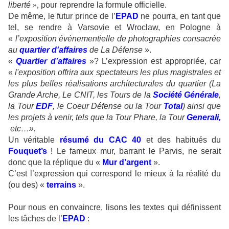
liberté
»,
pour reprendre la formule officielle.
De même, le futur prince de l’
EPAD
ne pourra, en tant que
tel, se rendre à Varsovie et Wroclaw, en Pologne à
«
l’exposition événementielle de photographies consacrée
au
quartier d'affaires
de La Défense
».
«
Quartier d’affaires
»? L’expression est appropriée, car
«
l'exposition offrira aux spectateurs les plus magistrales et
les plus belles réalisations architecturales du quartier (La
Grande Arche, Le CNIT, les Tours de la
Société Générale
,
la Tour
EDF
, le Coeur Défense ou la Tour
Total
) ainsi que
les projets à venir, tels que la Tour Phare, la Tour
Generali
,
etc…».
Un véritable
résumé du CAC 40
et des habitués du
Fouquet’s
! Le fameux mur, barrant le Parvis, ne serait
donc que la réplique du «
Mur d’argent
».
C’est l’expression qui correspond le mieux à la réalité du
(ou des) «
terrains
».
Pour nous en convaincre, lisons les textes qui définissent
les tâches de l’
EPAD
: