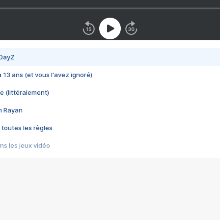
 DayZ
 a 13 ans (et vous l'avez ignoré)
e (littéralement)
im Rayan
 toutes les règles
s les jeux vidéo
us choquant de Rockstar ? - Le scandale BULLY
e plus moche de Steam
du RÊVE tourne au CAUCHEMAR
pendant 8 heures