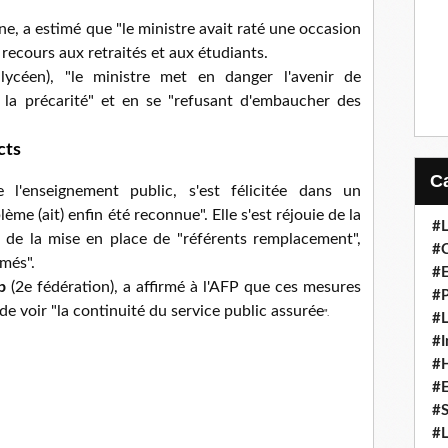
ne, a estimé que "le ministre avait raté une occasion
 recours aux retraités et aux étudiants.
ycéen), "le ministre met en danger l'avenir de
e la précarité" et en se "refusant d'embaucher des
cts
 l'enseignement public, s'est félicitée dans un
e (ait) enfin été reconnue". Elle s'est réjouie de la
#L
 de la mise en place de "référents remplacement",
#C
més".
#
p
(2e fédération), a affirmé à l'AFP que ces mesures
#P
t de voir "la continuité du service public assurée
".
#L
#I
#H
#
#S
#L