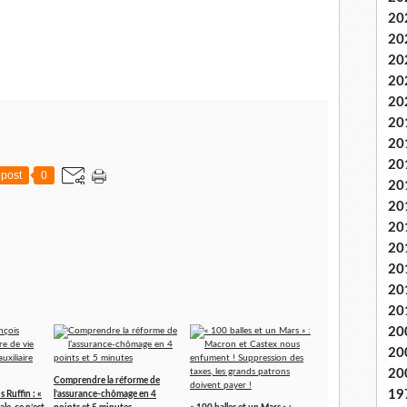
20
20
20
20
20
20
20
20
post
0
20
20
20
20
20
20
20
20
20
20
Comprendre la réforme de
19
Ruffin : «
l’assurance-chômage en 4