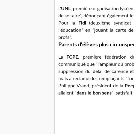
L'
UNL
, première organisation lycéen
de se taire", dénonçant également le
Pour la
Fidl
(deuxième syndicat l
l'éducation" en "jouant la carte d
profs".
Parents d'élèves plus circonspe
La
FCPE
, première fédération de
communiqué que "l'ampleur du problèm
suppression du délai de carence et
mais a réclamé des remplaçants "for
Philippe Vrand, président de la
Pee
allaient "
dans le bon sens"
, satisfai