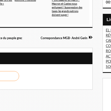
ale, ce n’est
points et 5 minutes
« 100 balles et un Mars » :
00
ie »
Macron et Castex nous
enfument ! Suppression des
taxes, les grands patrons
doivent payer !
EL
RÉ
nce du peuple grec
Correspondance MGB- André Gerin
CA
CO
RO
AC
PC
SO