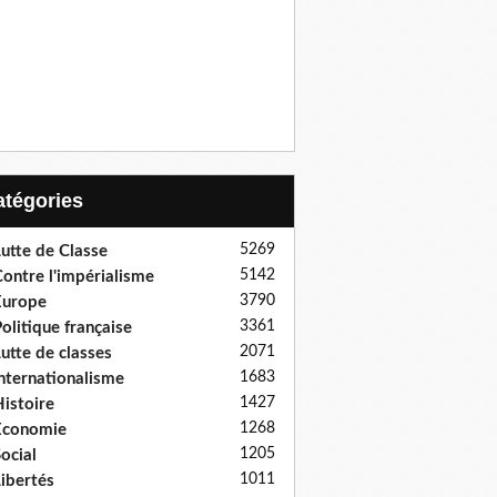
Catégories
5269
utte de Classe
5142
ontre l'impérialisme
3790
Europe
3361
olitique française
2071
utte de classes
1683
nternationalisme
1427
istoire
1268
Economie
1205
ocial
1011
ibertés