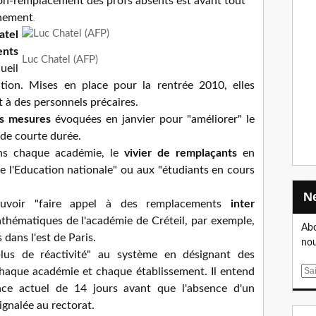
on-remplacement des profs absents est avant tout
rnement
.
atel
ents
Luc Chatel (AFP)
eil
tion. Mises en place pour la rentrée 2010, elles
t à des personnels précaires.
is mesures
évoquées en janvier pour "améliorer" le
 de courte durée.
ans chaque académie, le
vivier de remplaçants
en
de l'Education nationale" ou aux "étudiants en cours
uvoir "faire appel à des remplacements
inter
thématiques de l'académie de Créteil, par exemple,
Abo
dans l'est de Paris.
nou
plus de réactivité" au système en désignant des
E
aque académie et chaque établissement. Il entend
m
ence actuel de 14 jours avant que l'absence d'un
a
ignalée au rectorat.
i