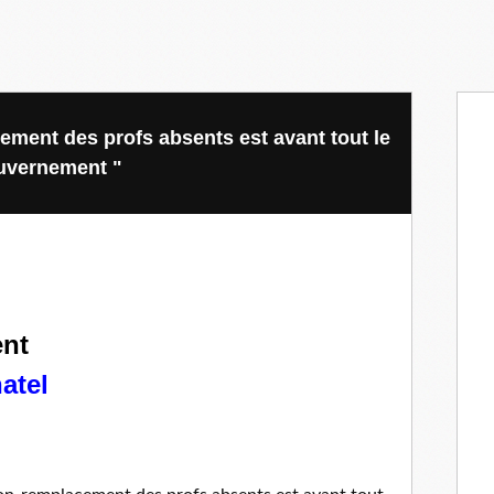
ment des profs absents est avant tout le
ouvernement "
ent
atel