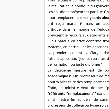
Pour le Snes-FSU, le problème du n
le résultat de la politique du gouve
L
es solutions présentées par
Luc Ch
pour remplacer les
enseignants abs
ont reçu mardi 9 mars un accu
critique dans le monde de l'éduca
prévoient le recours aux étudiants e
Luc Chatel a en effet confirmé
tro
système, en particulier les absences
La première consiste à élargir, d
faisant appel aux "jeunes
retraités 
de formation ou juste diplômés".
La deuxième mesure est de po
académiques
". Un professeur de ma
pourra aller faire des remplacements 
Enfin, le ministre veut donner "
"référents "remplacement""
dans ch
ainsi mettre fin au délai de car
professeur de collège ou lycée soit s