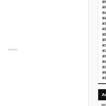
#
#P
#i
#I
#S
#E
#E
#P
#C
Publicité
#U
#
#I
#C
#R
#S
20