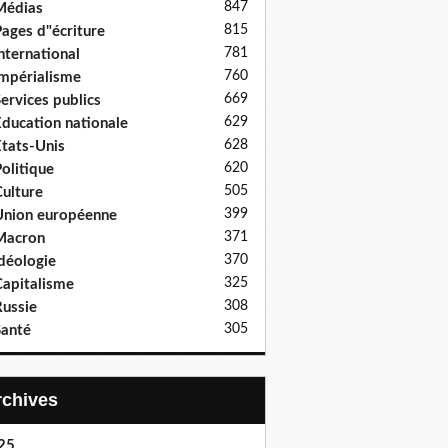
847
Médias
815
ages d"écriture
781
nternational
760
mpérialisme
669
ervices publics
629
ducation nationale
628
tats-Unis
620
olitique
505
ulture
399
nion européenne
371
Macron
370
déologie
325
apitalisme
308
ussie
305
anté
Archives
25