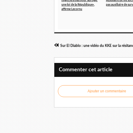
négociera pas pour abroger
Auxiliaire de vie soci
une loi de la République»,
pas auxiliaire de surv
affirme Lecornu
Sur El Diablo : une vidéo du KKE sur la résita
Commenter cet article
Ajouter un commentaire