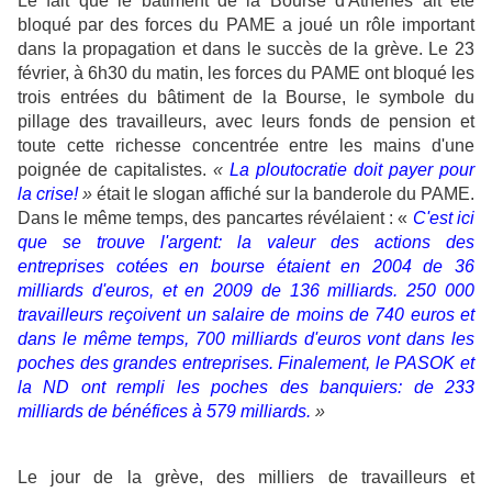
Le fait que le bâtiment de la Bourse d'Athènes ait été
bloqué par des forces du PAME a joué un rôle important
dans la propagation et dans le succès de la grève. Le 23
février, à 6h30 du matin, les forces du PAME ont bloqué les
trois entrées du bâtiment de la Bourse, le symbole du
pillage des travailleurs, avec leurs fonds de pension et
toute cette richesse concentrée entre les mains d'une
poignée de capitalistes.
«
La ploutocratie doit payer pour
la crise!
»
était le slogan affiché sur la banderole du PAME.
Dans le même temps, des pancartes révélaient : «
C'est ici
que se trouve l'argent: la valeur des actions des
entreprises cotées en bourse étaient en 2004 de 36
milliards d'euros, et en 2009 de 136 milliards. 250 000
travailleurs reçoivent un salaire de moins de 740 euros et
dans le même temps, 700 milliards d'euros vont dans les
poches des grandes entreprises. Finalement, le PASOK et
la ND ont rempli les poches des banquiers: de 233
milliards de bénéfices à 579 milliards.
»
Le jour de la grève, des milliers de travailleurs et