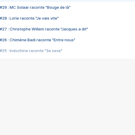
#29 : MC Solaar raconte "Bouge de là"
28 : Lorie raconte "Je vais vite"
#27 : Christophe Willem raconte "Jacques a dit"
#26 : Chimène Badi raconte "Entre nous"
#25 : Indochine raconte "3e sexe"
#24 : Zaho raconte "C'est chelou"
#23 : Patrick Bruel raconte "Au café des délices"
#22 : Kyo raconte "Le chemin"
#21 : Nolwenn Leroy raconte "Cassé"
#20 : Patrick Hernandez raconte "Born to be alive"
#19 : Lorie raconte "Près de moi"
#18 : Michael Jones raconte "A nos actes manqués" (avec Jean-Jacque