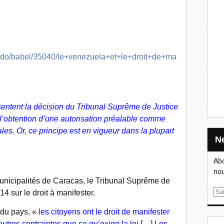
eudo/babel/35040/le+venezuela+et+le+droit+de+ma
entent la décision du Tribunal Suprême de Justice
à l’obtention d’une autorisation préalable comme
les. Or, ce principe est en vigueur dans la plupart
Abo
nou
icipalités de Caracas, le Tribunal Suprême de
14 sur le droit à manifester.
E
m
e du pays, «
les citoyens ont le droit de manifester
a
utres contraintes que ce qu’exige la loi
[…].
Les
i