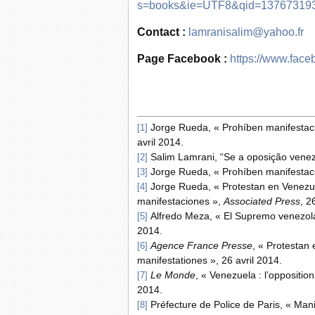
s=books&ie=UTF8&qid=137673193
Contact :
lamranisalim@yahoo.fr
Page Facebook :
https://www.face
Jorge Rueda, « Prohíben manifestac
[1]
avril 2014.
Salim Lamrani, “Se a oposição vene
[2]
Jorge Rueda, « Prohíben manifestac
[3]
Jorge Rueda, « Protestan en Venezuel
[4]
manifestaciones »,
Associated Press
, 2
Alfredo Meza, « El Supremo venezolan
[5]
2014.
Agence France Presse
, « Protestan 
[6]
manifestationes », 26 avril 2014.
Le Monde
, « Venezuela : l’oppositio
[7]
2014.
Préfecture de Police de Paris, « Mani
[8]