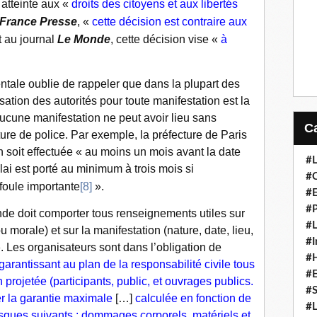
 atteinte aux «
droits des citoyens et aux libertés
France Presse
, «
cette décision est contraire aux
 au journal
Le Monde
, cette décision vise «
à
 oublie de rappeler que dans la plupart des
sation des autorités pour toute manifestation est la
ucune manifestation ne peut avoir lieu sans
ture de police. Par exemple, la préfecture de Paris
 soit effectuée « au moins un mois avant la date
#L
lai est porté au minimum à trois mois si
#C
foule importante
[8]
».
#
#P
e doit comporter tous renseignements utiles sur
#L
 morale) et sur la manifestation (nature, date, lieu,
#I
. Les organisateurs sont dans l’obligation de
#H
garantissant au plan de la responsabilité civile tous
#
n projetée (participants, public, et ouvrages publics.
#S
r la garantie maximale
[…]
calculée en fonction de
#L
isques suivants : dommages corporels, matériels et