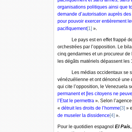
organisations politiques ainsi que t
demande d’autorisation auprès des au
pour pouvoir exercer entièrement leu
pacifiquement
[1]
».
Le pays est en effet frappé depu
orchestrées par l’opposition. Le bila
cinq gendarmes et un procureur de 
les dégâts matériels dépassent les 1
Les médias occidentaux se sont i
vénézuélienne et ont dénoncé une dé
qui cite l’opposition, le Venezuela
permanent et [les citoyens ne peuven
l’Etat le permettra
». Selon l’agence
«
détruit les droits de l’homme
[3]
» e
de museler la dissidence
[4]
».
Pour le quotidien espagnol
El País
,