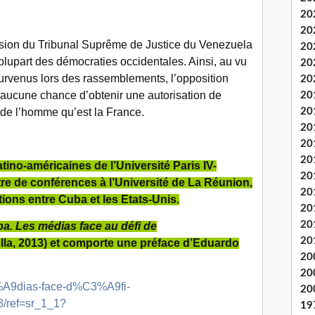
20
20
ion du Tribunal Suprême de Justice du Venezuela
20
plupart des démocraties occidentales. Ainsi, au vu
20
urvenus lors des rassemblements, l’opposition
20
aucune chance d’obtenir une autorisation de
20
s de l’homme qu’est la France.
20
20
20
20
tino-américaines de l’Université Paris IV-
20
re de conférences à l’Université de La Réunion,
20
ations entre Cuba et les Etats-Unis.
20
20
a. Les médias face au défi de
20
ella, 2013) et comporte une préface d’Eduardo
20
20
%A9dias-face-d%C3%A9fi-
20
/ref=sr_1_1?
19