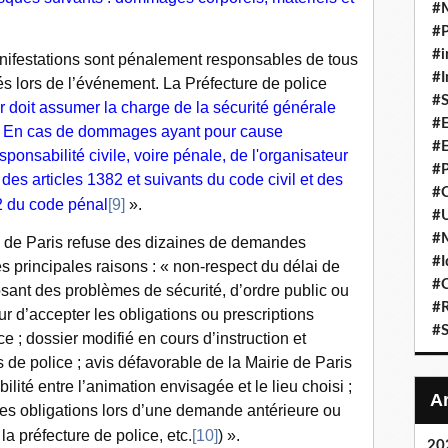
#
#P
#i
nifestations sont pénalement responsables de tous
#I
és lors de l’événement. La Préfecture de police
#S
r doit assumer la charge de la sécurité générale
#E
ion. En cas de dommages ayant pour cause
#E
ponsabilité civile, voire pénale, de l'organisateur
#P
es articles 1382 et suivants du code civil et des
#C
-2 du code pénal
[9]
».
#U
#
e Paris refuse des dizaines de demandes
#I
s principales raisons : «
non-respect du délai de
#C
sant des problèmes de sécurité, d’ordre public ou
#R
eur d’accepter les obligations ou prescriptions
#S
e ; dossier modifié en cours d’instruction et
 de police ; avis défavorable de la Mairie de Paris
ilité entre l’animation envisagée et le lieu choisi ;
ses obligations lors d’une demande antérieure ou
a préfecture de police, etc.
[10]
) ».
20