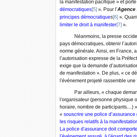
la manifestation pacifique » et porte
démocratiques
[5]
». Pour l’
Agence 
principes démocratique
s
[6]
». Quant
limiter le droit à manifester
[7]
».
Néanmoins, la presse occidentale
pays démocratiques, obtenir l’autori
norme générale. Ainsi, en France, a
l’autorisation expresse de la Préfec
exige que la demande d’autorisation
de manifestation ». De plus, « c
e dé
l'événement projeté rassemble une 
Par ailleurs, « c
haque demand
l'organisateur (personne physique ou
horaire, nombre de participants…) »
«
souscrire une police d’assurance
les risques relatifs à la manifestatio
La police d'assurance doit comporte
l'événement assuré, à l'égard des r