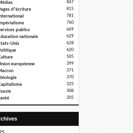
847
Médias
815
ages d"écriture
781
nternational
760
mpérialisme
669
ervices publics
629
ducation nationale
628
tats-Unis
620
olitique
505
ulture
399
nion européenne
371
Macron
370
déologie
325
apitalisme
308
ussie
305
anté
Archives
25