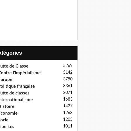
Catégories
5269
utte de Classe
5142
ontre l'impérialisme
3790
Europe
3361
olitique française
2071
utte de classes
1683
nternationalisme
1427
istoire
1268
Economie
1205
ocial
1011
ibertés