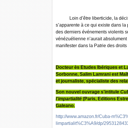
Loin d’être liberticide, la décis
s’apparente à ce qui existe dans la 
des derniers événements violents s
vénézuélienne n’aurait absolument 
manifester dans la Patrie des droit
Docteur ès Etudes Ibériques et La
Sorbonne, Salim Lamrani est Maît
et journaliste, spécialiste des rel
Son nouvel ouvrage s’intitule
Cub
l’impartialité
(Paris, Editions Estr
Galeano.
http://www.amazon.fr/Cuba-m%C3
limpartialit%C3%A9/dp/2953128433