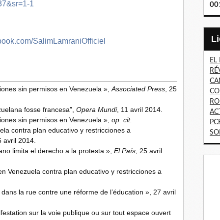
7&sr=1-1
00
book.com/SalimLamraniOfficiel
EL
RÉ
CA
iones sin permisos en Venezuela »,
Associated Press
, 25
CO
RO
zuelana fosse francesa”,
Opera Mundi
, 11 avril 2014.
AC
iones sin permisos en Venezuela »,
op. cit.
PC
a contra plan educativo y restricciones a
SO
6 avril 2014.
o limita el derecho a la protesta »,
El País
, 25 avril
en Venezuela contra plan educativo y restricciones a
n dans la rue contre une réforme de l’éducation », 27 avril
festation sur la voie publique ou sur tout espace ouvert