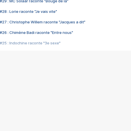
#29 : MC Solaar raconte "Bouge de là"
28 : Lorie raconte "Je vais vite"
#27 : Christophe Willem raconte "Jacques a dit"
#26 : Chimène Badi raconte "Entre nous"
#25 : Indochine raconte "3e sexe"
#24 : Zaho raconte "C'est chelou"
#23 : Patrick Bruel raconte "Au café des délices"
#22 : Kyo raconte "Le chemin"
#21 : Nolwenn Leroy raconte "Cassé"
#20 : Patrick Hernandez raconte "Born to be alive"
#19 : Lorie raconte "Près de moi"
#18 : Michael Jones raconte "A nos actes manqués" (avec Jean-Jacque
#17 : Khaled raconte "Aïcha"