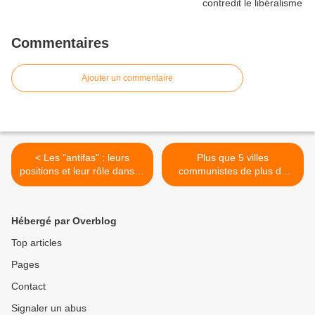
Commentaires
Ajouter un commentaire
< Les "antifas" : leurs
Plus que 5 villes
positions et leur rôle dans la
communistes de plus de
lutte idéologique
1000 habitants en Bretagne
>
Hébergé par Overblog
Top articles
Pages
Contact
Signaler un abus