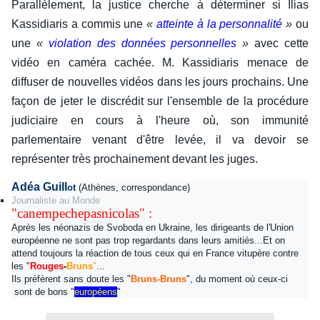
Parallèlement, la justice cherche à déterminer si Ilias
Kassidiaris a commis une
«
atteinte à la personnalité
»
ou
une
«
violation des données personnelles
»
avec cette
vidéo en caméra cachée. M. Kassidiaris menace de
diffuser de nouvelles vidéos dans les jours prochains. Une
façon de jeter le discrédit sur l'ensemble de la procédure
judiciaire en cours à l'heure où, son immunité
parlementaire venant d'être levée, il va devoir se
représenter très prochainement devant les juges.
Adéa Guill
ot
(Athènes, correspondance)
Journaliste au Monde
"canempechepasnicolas" :
Après les néonazis de Svoboda en Ukraine, les dirigeants de l'Union
européenne ne sont pas trop regardants dans leurs amitiés...Et on
attend toujours la réaction de tous ceux qui en France vitupère contre
les "
Rouges
-
Bruns
"
...
Ils préfèrent sans doute les "
Bruns-Bruns
", du moment où ceux-ci
sont de bons "
européens
"