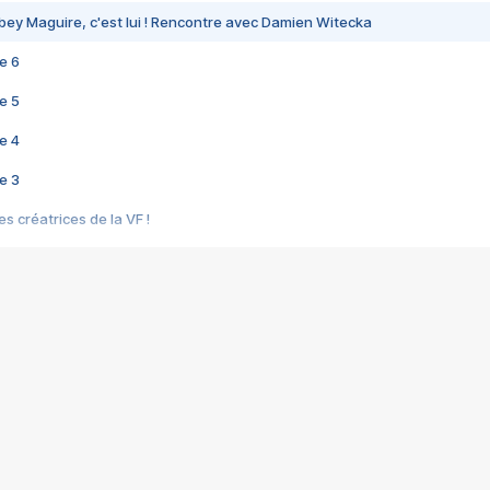
bey Maguire, c'est lui ! Rencontre avec Damien Witecka
e 6
e 5
e 4
e 3
s créatrices de la VF !
e 2
e 1
e Mektoub My Love arrive enfin ! Rencontre avec Shaïn Boumedine et Sal
i : après Toni en famille
elle réalise le bouleversant Dites lui que je l'aime
ais ! Rencontre autour de Vie privée de Rebecca Zlotowski