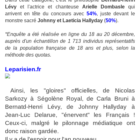
Lévy
et l'actrice et chanteuse
Arielle Dombasle
qui
arrivent en tête du concours avec
54%
, juste devant le
monstre sacré
Johnny et Laeticia Hallyday
(
50%
).
*
Enquête a été réalisée en ligne du 18 au 20 décembre,
auprès d'un échantillon de 1 713 individus représentatifs
de la population française de 18 ans et plus, selon la
méthode des quotas
.
Leparisien.fr
Ainsi, les "gloires" officielles, de Nicolas
Sarkozy à Ségolène Royal, de Carla Bruni à
Bernatd-Henri Lévy, de Johnny Hallyday à
Jean-Luc Delarue, "énervent" les Français !
Ceux-ci, malgré le pilonnage médiatique ont
donc raison gardée.
Il y a de l'espoir pour l'an nouveau.