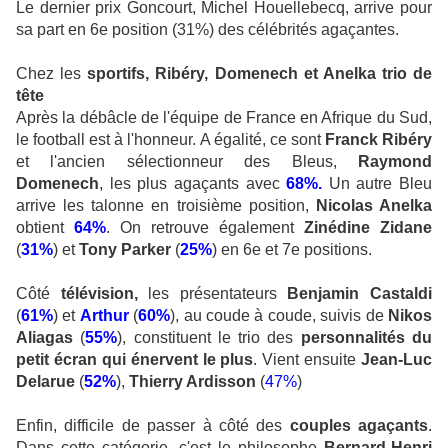
Le dernier prix Goncourt, Michel Houellebecq, arrive pour
sa part en 6e position (31%) des célébrités agaçantes.
Chez les
sportifs,
Ribéry, Domenech et Anelka trio de
tête
Après la débâcle de l'équipe de France en Afrique du Sud,
le football est à l'honneur. A égalité, ce sont
Franck Ribéry
et l'ancien sélectionneur des Bleus,
Raymond
Domenech
, les plus agaçants avec
68%.
Un autre Bleu
arrive les talonne en troisième position,
Nicolas Anelka
obtient
64%
. On retrouve également
Zinédine Zidane
(
31%
) et
Tony Parker
(
25%
) en 6e et 7e positions.
Côté
télévision,
les présentateurs
Benjamin Castaldi
(
61%
) et
Arthur
(
60%
), au coude à coude, suivis de
Nikos
Aliagas
(
55%
), constituent le trio des
personnalités du
petit écran qui énervent le plus
. Vient ensuite
Jean-Luc
Delarue
(
52%
),
Thierry Ardisson
(
47%
)
Enfin, difficile de passer à côté des
couples agaçants
.
Dans cette catégorie, c'est le philosophe
Bernard-Henri