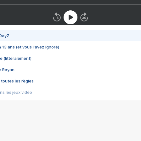
 DayZ
 a 13 ans (et vous l'avez ignoré)
e (littéralement)
im Rayan
 toutes les règles
s les jeux vidéo
us choquant de Rockstar ? - Le scandale BULLY
e plus moche de Steam
du RÊVE tourne au CAUCHEMAR
pendant 8 heures