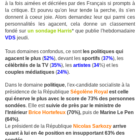
à la fois aimées et décriées par des Français si prompts à
la critique. Et pourvu qu'on leur tende la perche, ils s'en
donnent à coeur joie. Alors demandez leur qui parmi ces
personnalités les agacent, cela donne un classement
fondé sur
un sondage Harris
* que publie l'hebdomadaire
VDS
jeudi.
Tous domaines confondus, ce sont
les politiques qui
agacent le plus
(
52%
), devant les
sportifs
(
37%
), les
célébrités de la TV
(
35%
), les
artistes
(
34
%) et les
couples médiatiques
(
24%
).
Dans le domaine
politique
, l'ex-candidate socialiste à la
présidence de la République
Ségolène Royal
est celle
qui énerve le plus avec le score de 73% des personnes
sondées
. Elle est
suivie de près par le ministre de
l'Intérieur
Brice Hortefeux
(70%),
puis de
Marine Le Pen
(64%).
Le président de la République
Nicolas Sarkozy
arrive
quant à lui en 4e position en insupportant 63% des
sondés.