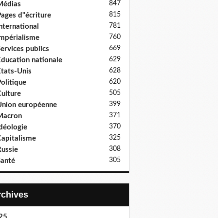
847
Médias
815
ages d"écriture
781
nternational
760
mpérialisme
669
ervices publics
629
ducation nationale
628
tats-Unis
620
olitique
505
ulture
399
nion européenne
371
Macron
370
déologie
325
apitalisme
308
ussie
305
anté
Archives
25