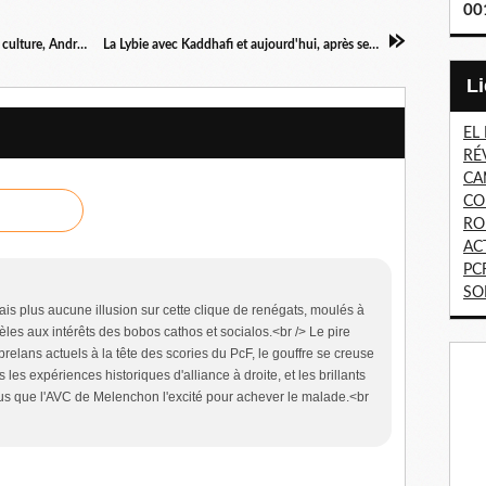
00
Théâtre de la Ville : Intégristes cathos contre la culture, André GERIN s'adresse au ministre de l'Intérieur
La Lybie avec Kaddhafi et aujourd'hui, après sept mois de guerre menée par l'Otan
EL
RÉ
CA
CO
RO
AC
PC
SO
'avais plus aucune illusion sur cette clique de renégats, moulés à
dèles aux intérêts des bobos cathos et socialos.<br /> Le pire
brelans actuels à la tête des scories du PcF, le gouffre se creuse
les expériences historiques d'alliance à droite, et les brillants
e plus que l'AVC de Melenchon l'excité pour achever le malade.<br