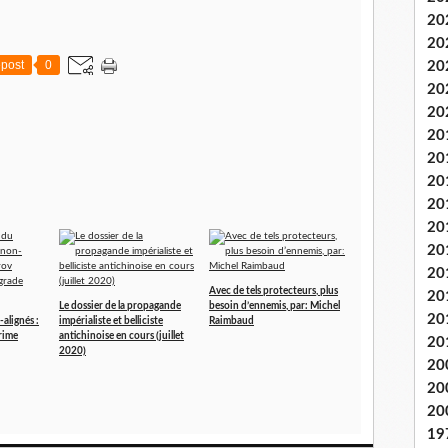
20
20
post
0
20
20
20
20
20
20
20
20
20
20
Avec de tels protecteurs, plus
20
Le dossier de la propagande
besoin d’ennemis, par: Michel
20
alignés :
impérialiste et belliciste
Raimbaud
rime
antichinoise en cours (juillet
20
2020)
20
20
20
19