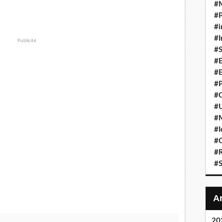
#
#P
#i
#I
Publicité
#S
#E
#E
#P
#C
#U
#
#I
#C
#R
#S
20