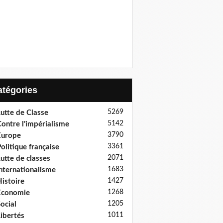
Catégories
5269
utte de Classe
5142
ontre l'impérialisme
3790
Europe
3361
olitique française
2071
utte de classes
1683
nternationalisme
1427
istoire
1268
Economie
1205
ocial
1011
ibertés