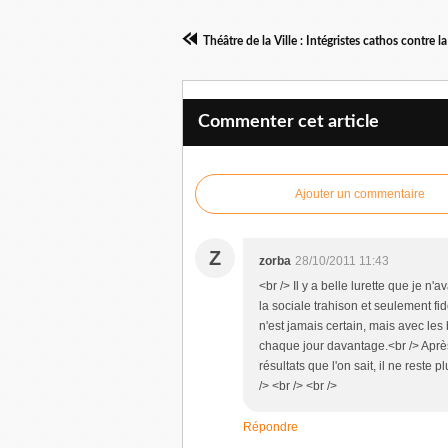
Commenter cet article
Ajouter un commentaire
Z
zorba
28/10/2011 11:43
<br /> Il y a belle lurette que je n
la sociale trahison et seulement fi
n'est jamais certain, mais avec les 
chaque jour davantage.<br /> Après 
résultats que l'on sait, il ne rest
/> <br /> <br />
Répondre