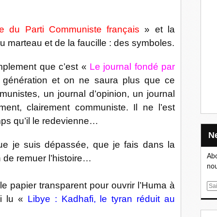
ne du Parti Communiste français
» et la
u marteau et de la faucille : des symboles.
simplement que c’est «
Le journal fondé par
 génération et on ne saura plus que ce
munistes, un journal d’opinion, un journal
ment, clairement communiste. Il ne l’est
mps qu’il le redevienne…
 que je suis dépassée, que je fais dans la
Abo
en de remuer l’histoire…
nou
 le papier transparent pour ouvrir l’Huma à
E
m
ai lu «
Libye : Kadhafi, le tyran réduit au
a
i