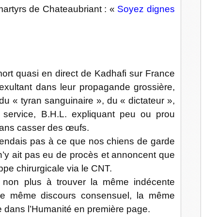
martyrs de Chateaubriant : «
Soyez dignes
l
 mort quasi en direct de Kadhafi sur France
s exultant dans leur propagande grossière,
t du « tyran sanguinaire », du « dictateur »,
 service, B.H.L. expliquant peu ou prou
 sans casser des œufs.
tendais pas à ce que nos chiens de garde
l n’y ait pas eu de procès et annoncent que
ppe chirurgicale via le CNT.
s non plus à trouver la même indécente
le même discours consensuel, la même
ue dans l’Humanité en première page.