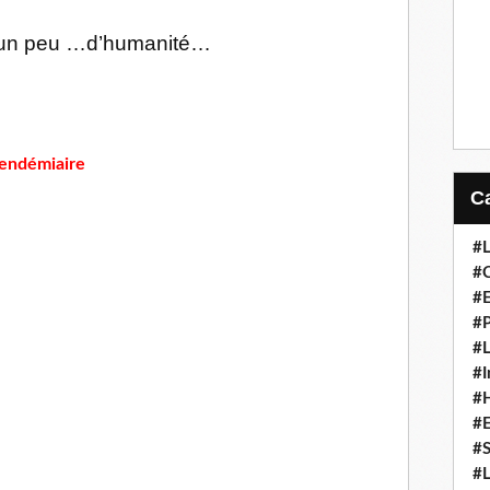
, un peu …d’humanité…
Vendémiaire
#L
#C
#
#P
#L
#I
#H
#
#S
#L