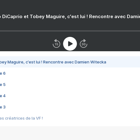
 DiCaprio et Tobey Maguire, c'est lui ! Rencontre avec Dam
bey Maguire, c'est lui ! Rencontre avec Damien Witecka
e 6
e 5
e 4
e 3
s créatrices de la VF !
e 2