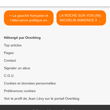
< La gauche française et
LA ROCHE-SUR-YON (85) :
l'alternance politique en
MICHELIN ANNONCE 3 A 7
Côte d'Ivoire
JOURS DE CHOMAGE
PARTIEL EN DECEMBRE,
VOIRE PLUS POUR
Hébergé par Overblog
CERTAINS SALARIES QUI
N'ONT PAS DE CONGES A
Top articles
POSER >
Pages
Contact
Signaler un abus
C.G.U.
Cookies et données personnelles
Préférences cookies
Voir le profil de Jean Lévy sur le portail Overblog