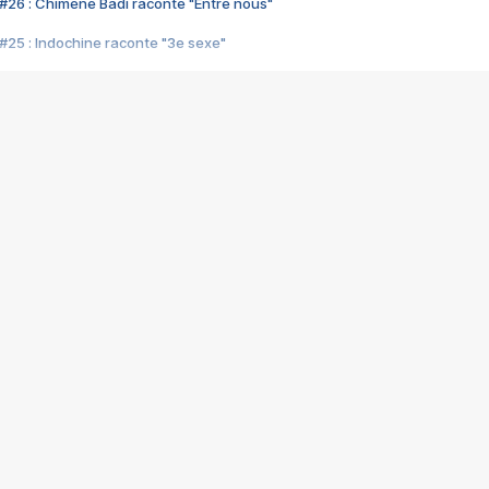
#26 : Chimène Badi raconte "Entre nous"
#25 : Indochine raconte "3e sexe"
#24 : Zaho raconte "C'est chelou"
#23 : Patrick Bruel raconte "Au café des délices"
#22 : Kyo raconte "Le chemin"
#21 : Nolwenn Leroy raconte "Cassé"
#20 : Patrick Hernandez raconte "Born to be alive"
#19 : Lorie raconte "Près de moi"
#18 : Michael Jones raconte "A nos actes manqués" (avec Jean-Jacque
#17 : Khaled raconte "Aïcha"
#16 : Corneille raconte "Parce qu'on vient de loin"
#15 : Indochine raconte "L'aventurier"
14 : Lorie raconte "Sur un air latino"