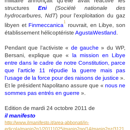
militaire annonçait qu’elle avait réactivé les
structures
Eni
(Société nationale des
hydrocarbures, NdT
) pour l’exploitation du gaz
1
libyen et
Finmeccanica
rouvrait, en Libye, son
établissement hélicoptériste
AgustaWestland
.
Pendant que l’activiste «
de gauche
» du WP,
Bersani, explique que «
la mission en Libye
entre dans le cadre de notre Constitution, parce
que l’article 11 répudie la guerre mais pas
l’usage de la force pour des raisons de justice
».
Et le président Napolitano assure que «
nous ne
sommes pas entrés en guerre
».
Edition de mardi 24 octobre 2011 de
il manifesto
http://www.ilmanifesto.it/area-abbonati/in-
edicola/manip2n1/20111025/manip2pg/14/manip2pz/3121