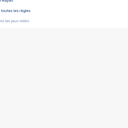
im Rayan
 toutes les règles
s les jeux vidéo
us choquant de Rockstar ? - Le scandale BULLY
e plus moche de Steam
du RÊVE tourne au CAUCHEMAR
pendant 8 heures
it… à tort
umiliés par un jeu vidéo
ire - Final Fantasy 8
ti un empire - Age of Empires
story DOFUS
tard, il crée l'un des pires jeux de tous les temps, MindsEye.