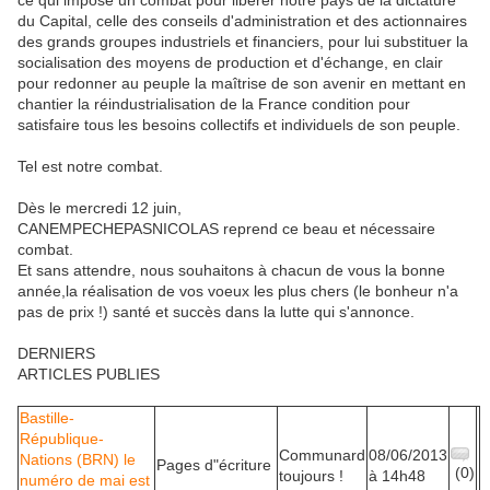
ce qui impose un combat pour libérer notre pays de la dictature
du Capital, celle des conseils d'administration et des actionnaires
des grands groupes industriels et financiers, pour lui substituer la
socialisation des moyens de production et d'échange, en clair
pour redonner au peuple la maîtrise de son avenir en mettant en
chantier la réindustrialisation de la France condition pour
satisfaire tous les besoins collectifs et individuels de son peuple.
Tel est notre combat.
Dès le mercredi 12 juin,
CANEMPECHEPASNICOLAS reprend ce beau et nécessaire
combat.
Et sans attendre, nous souhaitons à chacun de vous la bonne
année,la réalisation de vos voeux les plus chers (le bonheur n'a
pas de prix !) santé et succès dans la lutte qui s'annonce.
DERNIERS
ARTICLES PUBLIES
Bastille-
République-
Communard
08/06/2013
Nations (BRN) le
Pages d"écriture
(0)
toujours !
à 14h48
numéro de mai est