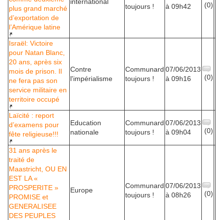
international
(0)
toujours !
à 09h42
plus grand marché
d’exportation de
l’Amérique latine
Israël: Victoire
pour Natan Blanc,
20 ans, après six
Contre
Communard
07/06/2013
mois de prison. Il
(0)
l'impérialisme
toujours !
à 09h16
ne fera pas son
service militaire en
territoire occupé
Laïcité : report
Education
Communard
07/06/2013
d’examens pour
(0)
nationale
toujours !
à 09h04
fête religieuse!!!
31 ans après le
traité de
Maastricht, OU EN
EST LA «
Communard
07/06/2013
PROSPERITE »
Europe
(0)
toujours !
à 08h26
PROMISE et
GENERALISEE
DES PEUPLES