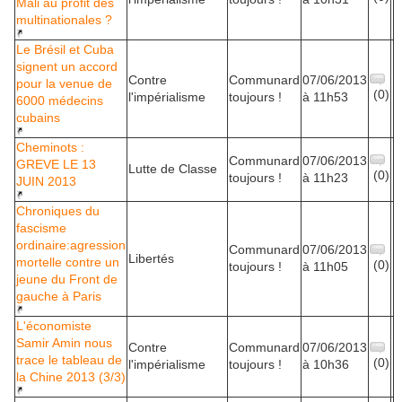
Mali au profit des
multinationales ?
Le Brésil et Cuba
signent un accord
Contre
Communard
07/06/2013
pour la venue de
(0)
l'impérialisme
toujours !
à 11h53
6000 médecins
cubains
Cheminots :
Communard
07/06/2013
GREVE LE 13
Lutte de Classe
(0)
toujours !
à 11h23
JUIN 2013
Chroniques du
fascisme
ordinaire:agression
Communard
07/06/2013
Libertés
mortelle contre un
(0)
toujours !
à 11h05
jeune du Front de
gauche à Paris
L'économiste
Samir Amin nous
Contre
Communard
07/06/2013
trace le tableau de
(0)
l'impérialisme
toujours !
à 10h36
la Chine 2013 (3/3)