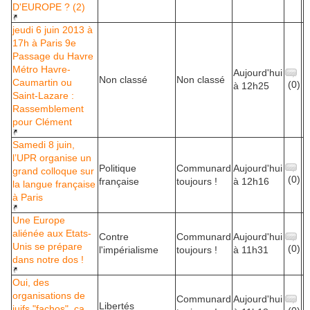
D'EUROPE ? (2)
jeudi 6 juin 2013 à
17h à Paris 9e
Passage du Havre
Métro Havre-
Aujourd'hui
Non classé
Non classé
Caumartin ou
(0)
à 12h25
Saint-Lazare :
Rassemblement
pour Clément
Samedi 8 juin,
l’UPR organise un
Politique
Communard
Aujourd'hui
grand colloque sur
(0)
française
toujours !
à 12h16
la langue française
à Paris
Une Europe
aliénée aux Etats-
Contre
Communard
Aujourd'hui
Unis se prépare
(0)
l'impérialisme
toujours !
à 11h31
dans notre dos !
Oui, des
organisations de
Communard
Aujourd'hui
Libertés
juifs "fachos", ça