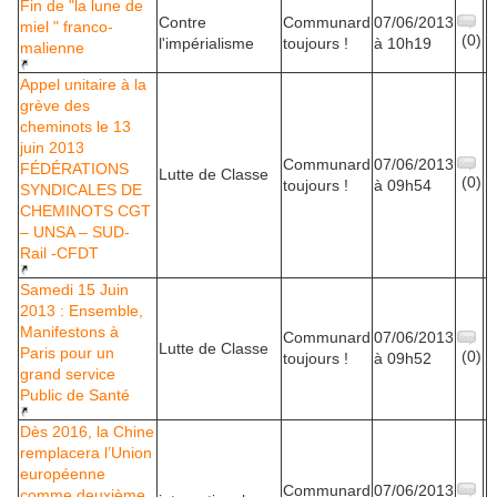
Fin de "la lune de
Contre
Communard
07/06/2013
miel " franco-
(0)
l'impérialisme
toujours !
à 10h19
malienne
Appel unitaire à la
grève des
cheminots le 13
juin 2013
Communard
07/06/2013
FÉDÉRATIONS
Lutte de Classe
(0)
toujours !
à 09h54
SYNDICALES DE
CHEMINOTS CGT
– UNSA – SUD-
Rail -CFDT
Samedi 15 Juin
2013 : Ensemble,
Manifestons à
Communard
07/06/2013
Lutte de Classe
Paris pour un
(0)
toujours !
à 09h52
grand service
Public de Santé
Dès 2016, la Chine
remplacera l’Union
européenne
Communard
07/06/2013
comme deuxième