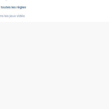
 toutes les règles
s les jeux vidéo
us choquant de Rockstar ? - Le scandale BULLY
e plus moche de Steam
du RÊVE tourne au CAUCHEMAR
pendant 8 heures
it… à tort
umiliés par un jeu vidéo
ire - Final Fantasy 8
ti un empire - Age of Empires
story DOFUS
tard, il crée l'un des pires jeux de tous les temps, MindsEye.