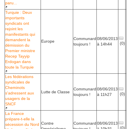
paru...
Turquie : Deux
importants
syndicats ont
rejoint les
manifestants qui
Communard
08/06/2013
demandent la
Europe
(0)
toujours !
à 14h44
démission du
Premier ministre
Recep Tayyip
Erdogan dans
toute la Turquie
Les fédérations
syndicales de
Cheminots
Communard
08/06/2013
Lutte de Classe
s'adressent aux
(0)
toujours !
à 11h27
usagers de la
SNCF
La France
prépare-t-elle la
Contre
Communard
08/06/2013
sécession du Nord
(0)
l'impérialisme
toujours !
à 10h31