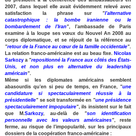
2007, dans lequel elle avait évidemment relevé avec
satisfaction la phrase sur
"
l’alternative
catastrophique : la bombe iranienne ou le
bombardement de l’Iran
"
, l’ambassade de Paris
examine à la loupe ses vœux du Nouvel An 2008 au
corps diplomatique, et se réjouit de la référence au
"
retour de la France au cœur de la famille occidentale
"
.
La relation franco-américaine est au beau fixe.
Nicolas
Sarkozy
a
"
repositionné la France aux côtés des États-
Unis, et non plus en alternative du leadership
américain
"
.
Même si les diplomates américains semblent
abasourdis qu’en si peu de temps, en France,
"
une
candidature si spectaculairement réussie à la
présidentielle
"
se soit transformée en
"
une présidence
spectaculairement impopulaire
"
, ils insistent sur le fait
que M.
Sarkozy
, au-delà de
"
son identification
personnelle avec les valeurs américaines
"
, reste
ferme, au risque de l’impopularité, sur les principaux
dossiers de la coopération franco-américaine :