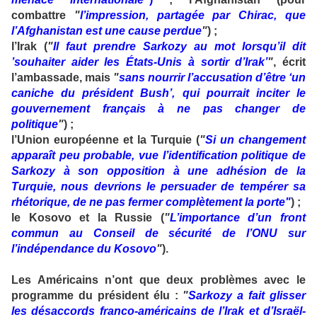
combattre
"
l’impression, partagée par Chirac, que
l’Afghanistan est une cause perdue
"
) ;
l’Irak (
"
Il faut prendre Sarkozy au mot lorsqu’il dit
’souhaiter aider les États-Unis à sortir d’Irak’
"
, écrit
l’ambassade, mais
"
sans nourrir l’accusation d’être ‘un
caniche du président Bush’, qui pourrait inciter le
gouvernement français à ne pas changer de
politique
"
) ;
l’Union européenne et la Turquie (
"
Si un changement
apparaît peu probable, vue l’identification politique de
Sarkozy à son opposition à une adhésion de la
Turquie, nous devrions le persuader de tempérer sa
rhétorique, de ne pas fermer complètement la porte"
) ;
le Kosovo et la Russie (
"
L’importance d’un front
commun au Conseil de sécurité de l’ONU sur
l’indépendance du Kosovo
"
).
Les Américains n’ont que deux problèmes avec le
programme du président élu :
"
Sarkozy a fait glisser
les désaccords franco-américains de l’Irak et d’Israël-