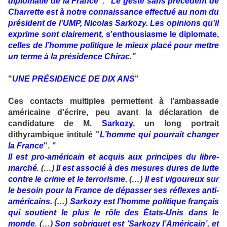
diplomatie de la France
"
.
"
Le geste sans précédent de
Charrette est à notre connaissance effectué au nom du
président de l’UMP, Nicolas Sarkozy. Les opinions qu’il
exprime sont clairement,
s’enthousiasme le diplomate,
celles de l’homme politique le mieux placé pour mettre
un terme à la présidence Chirac.
"
"
UNE PRÉSIDENCE DE DIX ANS
"
Ces contacts multiples permettent à l’ambassade
américaine d’écrire, peu avant la déclaration de
candidature de M.
Sarkozy
, un long portrait
dithyrambique intitulé "
L’homme qui pourrait changer
la France
".
"
Il est pro-américain et acquis aux principes du libre-
marché
. (…)
Il est associé à des mesures dures de lutte
contre le crime et le terrorisme
. (…)
Il est vigoureux sur
le besoin pour la France de dépasser ses réflexes anti-
américains.
(…)
Sarkozy est l’homme politique français
qui soutient le plus le rôle des États-Unis dans le
monde
. (…)
Son sobriquet est ’Sarkozy l’Américain’, et