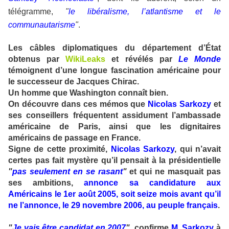
télégramme,
"
le libéralisme, l’atlantisme et le
communautarisme
"
.
Les câbles diplomatiques du département d’État
obtenus par
WikiLeaks
et révélés par
Le Monde
témoignent d’une longue fascination américaine pour
le successeur de Jacques Chirac.
Un homme que Washington connaît bien.
On découvre dans ces mémos que
Nicolas Sarkozy
et
ses conseillers fréquentent assidument l’ambassade
américaine de Paris, ainsi que les dignitaires
américains de passage en France.
Signe de cette proximité,
Nicolas Sarkozy
, qui n’avait
certes pas fait mystère qu’il pensait à la présidentielle
"
pas seulement en se rasant
"
et qui ne masquait pas
ses ambitions,
annonce sa candidature aux
Américains le 1er août 2005, soit seize mois avant qu’il
ne l’annonce, le 29 novembre 2006, au peuple français
.
"
Je vais être candidat en 2007
",
confirme
M. Sarkozy
à