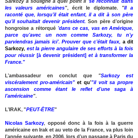
Sarkozy a souligné à quel point il
’se reconnaît’ dans
les valeurs américaines
"
, écrit le diplomate.
"
Il a
raconté que, lorsqu’il était enfant, il a dit à son père
qu’il souhaitait devenir président.
Son père d’origine
hongroise a rétorqué
’dans ce cas, vas en Amérique,
parce qu’avec un nom comme Sarkozy, tu n’y
parviendras jamais ici’. Prouver que c’était faux,
a dit
Sarkozy,
est la pierre angulaire de ses efforts à la fois
pour réussir
[à devenir président]
et à transformer la
France."
L’ambassadeur en conclut que
"
Sarkozy est
viscéralement pro-américain"
et qu’
"il voit sa propre
ascension comme étant le reflet d’une saga à
l’américaine
"
.
L’IRAK, "
PEUT-ÊTRE
"
Nicolas Sarkozy
, opposé donc à la fois à la guerre
américaine en Irak et au veto de la France, va plus loin
l’année suivante, en 2006, lors d’un passage à Paris du