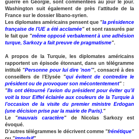
guerre en Géorgie, sont commentées au jour le jour.
Washington suit également de près l’attitude de la
France sur le dossier libano-syrien.
Les diplomates américains pensent que
"
la présidence
française de l’UE a été acclamée
"
et sont rassurés par
le fait que
"
même opposé verbalement à une adhésion
turque, Sarkozy a fait preuve de pragmatisme
"
.
A propos de la Turquie, les diplomates américains
rapportent un épisode étonnant, dans un télégramme
intitulé
"
Personne pour lui dire ’non’
"
, consacré à des
conseillers de l’Elysée
"
qui évitent de contredire le
président ou de provoquer son mécontentement
"
:
"
Ils ont détourné l’avion du président pour éviter qu’il
voit la tour Eiffel éclairée aux couleurs de la Turquie à
l’occasion de la visite du premier ministre Erdogan
(une décision prise par la mairie de Paris).
"
Le
"
mauvais caractère
"
de Nicolas Sarkozy est
évoqué.
D’autres télégrammes le décrivent comme
"f
rénétique
"
ou
"
impulsif
"
.