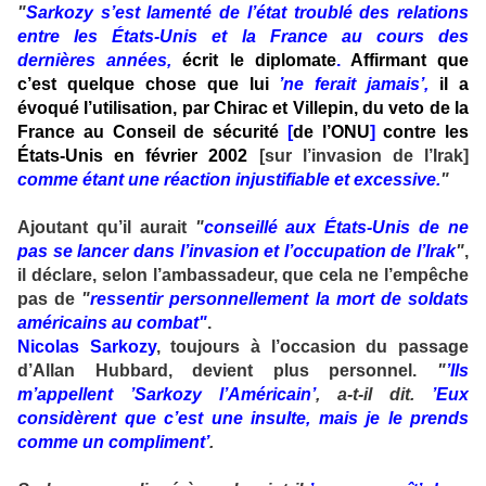
"
Sarkozy s’est lamenté de l’état troublé des relations
entre les États-Unis et la France au cours des
dernières années,
écrit le diplomate
.
Affirmant que
c’est quelque chose que lui
’ne ferait jamais’,
il a
évoqué l’utilisation, par Chirac et Villepin, du veto de la
France au Conseil de sécurité
[
de l’ONU
]
contre les
États-Unis en février 2002
[sur l’invasion de l’Irak]
comme étant une réaction injustifiable et excessive.
"
Ajoutant qu’il aurait
"
conseillé aux États-Unis de ne
pas se lancer dans l’invasion et l’occupation de l’Irak
"
,
il déclare, selon l’ambassadeur, que cela ne l’empêche
pas de
"
ressentir personnellement la mort de soldats
américains au combat"
.
Nicolas Sarkozy
, toujours à l’occasion du passage
d’Allan Hubbard, devient plus personnel.
"
’Ils
m’appellent ’Sarkozy l’Américain’
, a-t-il dit.
’Eux
considèrent que c’est une insulte, mais je le prends
comme un compliment’
.