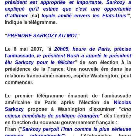
président est appropriée et importante. Sarkozy a
expliqué qu’il estime que c’est une opportunité
d’’affirmer
[sa]
loyale amitié envers les États-Unis’
"
,
indique le télégramme.
"
PRENDRE SARKOZY AU MOT
"
Le 6 mai 2007,
"à
20h05, heure de Paris,
précise
l’ambassade,
le président Bush a appelé le président
élu Sarkozy pour le féliciter
"
de son élection à la
présidence de la France. Une nouvelle ère dans les
relations franco-américaines, espère Washington, peut
commencer.
Le premier télégramme émanant de l’ambassade
américaine de Paris après l’élection de
Nicolas
Sarkozy
propose à Washington d’examiner
"cinq
enjeux immédiats de politique étrangère
"
dès l’entrée
en fonction du nouveau gouvernement français :
l’Iran (
"
Sarkozy perçoit l’Iran comme la plus sérieuse
menace internationale"
)
; l’Afghanistan (pour