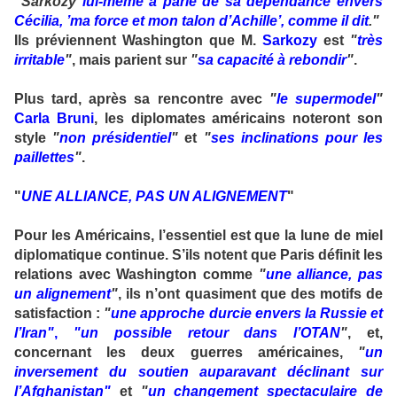
"Sarkozy
lui-même a parlé de sa dépendance envers
Cécilia, ’ma force et mon talon d’Achille’, comme il dit
."
Ils préviennent Washington que M.
Sarkozy
est
"
très
irritable
"
, mais parient sur
"
sa capacité à rebondir
"
.
Plus tard, après sa rencontre avec
"
le supermodel
"
Carla Bruni
, les diplomates américains noteront son
style
"
non présidentiel
"
et
"
ses inclinations pour les
paillettes
"
.
"
UNE ALLIANCE, PAS UN ALIGNEMENT
"
Pour les Américains, l’essentiel est que la lune de miel
diplomatique continue. S’ils notent que Paris définit les
relations avec Washington comme
"
une alliance, pas
un alignement
"
, ils n’ont quasiment que des motifs de
satisfaction :
"
une approche durcie envers la Russie et
l’Iran"
,
"un possible retour dans l’OTAN
"
, et,
concernant les deux guerres américaines,
"
un
inversement du soutien auparavant déclinant sur
l’Afghanistan"
et
"
un changement spectaculaire de