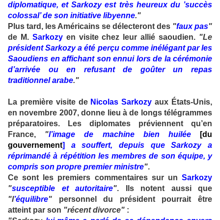
diplomatique, et Sarkozy est très heureux du ’succès
colossal’ de son initiative libyenne
."
Plus tard, les Américains se délecteront des
"
faux pas
"
de M.
Sarkozy
en visite chez leur allié saoudien.
"Le
président Sarkozy a été perçu comme inélégant par les
Saoudiens en affichant son ennui lors de la cérémonie
d’arrivée ou en refusant de goûter un repas
traditionnel arabe
."
La première visite de
Nicolas Sarkozy
aux États-Unis,
en novembre 2007, donne lieu à de longs télégrammes
préparatoires. Les diplomates préviennent qu’en
France,
"
l’image de machine bien huilée
[du
gouvernement
]
a souffert, depuis que Sarkozy a
réprimandé à répétition les membres de son équipe, y
compris son propre premier ministre
"
.
Ce sont les premiers commentaires sur un
Sarkozy
"
susceptible et autoritaire
"
. Ils notent aussi que
"l
’équilibre
"
personnel du président pourrait être
atteint par son
"récent divorce"
: