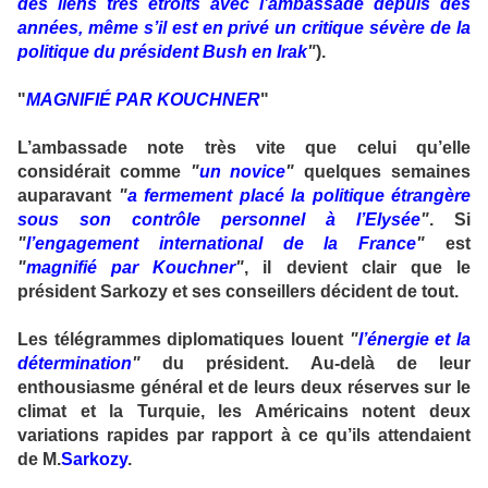
des liens très étroits avec l’ambassade depuis des
années, même s’il est en privé un critique sévère de la
politique du président Bush en Irak
"
).
"
MAGNIFIÉ PAR KOUCHNER
"
L’ambassade note très vite que celui qu’elle
considérait comme
"
un novice
"
quelques semaines
auparavant
"
a fermement placé la politique étrangère
sous son contrôle personnel à l’Elysée
"
. Si
"
l’engagement international de la France
"
est
"
magnifié par Kouchner
"
, il devient clair que le
président Sarkozy et ses conseillers décident de tout.
Les télégrammes diplomatiques louent
"
l’énergie et la
détermination
"
du président. Au-delà de leur
enthousiasme général et de leurs deux réserves sur le
climat et la Turquie, les Américains notent deux
variations rapides par rapport à ce qu’ils attendaient
de M.
Sarkozy
.