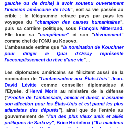
gauche ou de droite) à avoir soutenu ouvertement
l’invasion américaine de l’Irak
"
, voit sa vie passée au
crible : le télégramme retrace pays par pays les
voyages du
"
champion des causes humanitaires
"
,
puis sa carrière politique, sous
François Mitterrand
.
Elle loue sa
"
compétence"
et son
"
dévouement
"
comme chef de l’ONU au Kosovo.
L’ambassade estime que
"
la nomination de Kouchner
pour diriger le Quai d’Orsay représente
l’accomplissement du rêve d’une vie
"
…
Les diplomates américains se félicitent aussi de la
nomination de
"
l’ambassadeur aux États-Unis
"
Jean-
David Lévitte
comme conseiller diplomatique à
l’Elysée, d’
Hervé Morin
au ministère de la défense
(
"
Proche de l’ambassade, amical et direct, il assume
son affection pour les États-Unis et est parmi les plus
atlantistes des députés
"
), ainsi que de l’entrée au
gouvernement de
"
l’un des plus vieux amis et alliés
politiques de Sarkozy"
, Brice Hortefeux (
"Il a maintenu