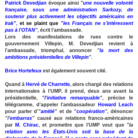
Patrick Devedjian
évoque ainsi
"
une nouvelle volonté
française, sous une administration Sarkozy, de
soutenir plus activement les objectifs américains en
Irak"
,
et se plaint que
"les Français ne s’intéressent
pas à l’OTAN
"
, écrit l’ambassade.
Lors des manifestations de rues contre le
gouvernement Villepin, M. Devedjian revient à
l’ambassade, triomphal, annoncer
"
la mort des
ambitions présidentielles de Villepin
"
.
Brice Hortefeux
est également souvent cité.
Quand à
Hervé de Charrette
, alors chargé des relations
internationales à l’UMP, il prend, deux ans avant la
présidentielle,
"
l’initiative remarquable
"
, précise le
télégramme, d’appeler l’ambassadeur
Howard Leach
pour parler d’
"
amitié
"
et de
"
coopération
"
, dénoncer
"l
’embarras
"
causé aux relations franco-américaines
par
M. Chirac
, et promettre que l’UMP veut que
"la
relation avec les États-Unis soit la base de la