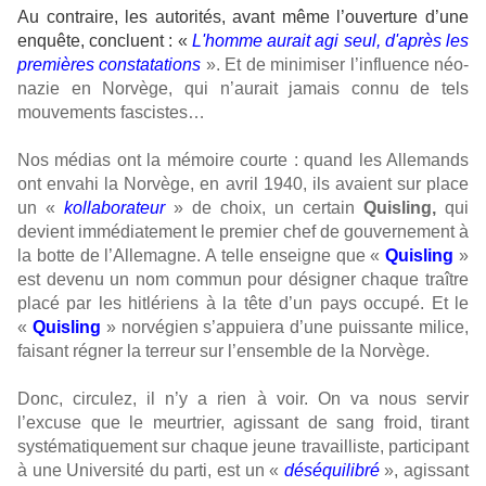
Au contraire, les autorités, avant même l’ouverture d’une
enquête, concluent : «
L'homme aurait agi seul, d'après les
premières constatations
». Et de minimiser l’influence néo-
nazie en Norvège, qui n’aurait jamais connu de tels
mouvements fascistes…
Nos médias ont la mémoire courte : quand les Allemands
ont envahi la Norvège, en avril 1940, ils avaient sur place
un «
kollaborateur
» de choix, un certain
Quisling,
qui
devient immédiatement le premier chef de gouvernement à
la botte de l’Allemagne. A telle enseigne que «
Quisling
»
est devenu un nom commun pour désigner chaque traître
placé par les hitlériens à la tête d’un pays occupé. Et le
«
Quisling
» norvégien s’appuiera d’une puissante milice,
faisant régner la terreur sur l’ensemble de la Norvège.
Donc, circulez, il n’y a rien à voir. On va nous servir
l’excuse que le meurtrier, agissant de sang froid, tirant
systématiquement sur chaque jeune travailliste, participant
à une Université du parti, est un «
déséquilibré
», agissant