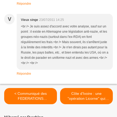
Répondre
V
Vieux singe
23/07/2011 14:25
<br /> Je suis assez d'accord avec votre analyse, sauf sur un
point : il existe en Allemagne une législation anti-nazie, et les
groupes néo-nazis (surtout dans l'ex-RDA) en font
régulièrement les frais.<br /> Mais souvent, ils s'arrêtent juste
à la limite des interdits.<br /> Je n'en dirais pas autant pour la
Russie, les pays baltes, etc.. et bien entendu les USA, où on a
le droit de parader en uniforme nazi et avec des armes.<br />
<br /> <br />
Répondre
< Communiqué des
Côte d'Ivoire : une
FEDERATIONS
"opération Licorne" qui
SYNDICALES DE
n'apporte pas l'abondance
CHEMINOTS CGT – UNSA
>
– SUD-Rail – CFDT