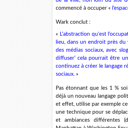
de la ville, non loin du site
commencé à occuper «
l’espa
Wark conclut :
«
L’abstraction qu'est l’occup
lieu, dans un endroit près du 
des médias sociaux, avec slog
diffuser’ cela pourrait être 
continuez à créer le langage r
sociaux
. »
Pas étonnant que les 1 % so
déjà un nouveau langage politi
et effet, utilise par exemple 
une technique pour se déplace
et ambiances différentes 