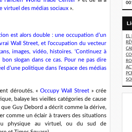
 de l’ancien World Trade Center
» et de là a
00
ce virtuel des médias sociaux
».
ation est alors double : une occupation d’un
EL
RÉ
vrai Wall Street, et l’occupation du vecteur
CA
ans, images, vidéo, histoires. ‘Continuez à
CO
un bon slogan dans ce cas. Pour ne pas dire
RO
AC
éel d’une politique dans l’espace des médias
PC
SO
ient déroutés. «
Occupy Wall Street
» crée
que, balaye les vieilles catégories de cause
ce que Guy Debord a décrit comme la dérive,
r comme un éclair à travers des situations
(du physique au virtuel, ou du sud de