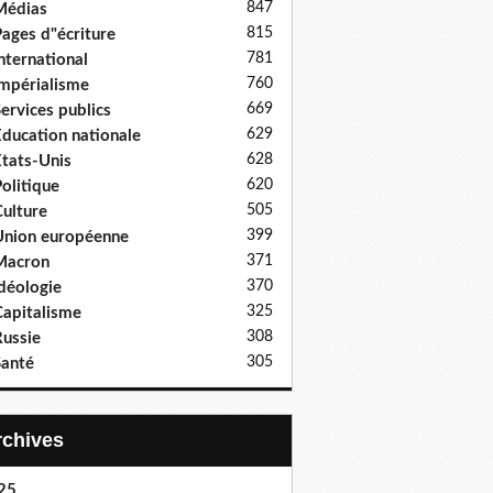
847
Médias
815
ages d"écriture
781
nternational
760
mpérialisme
669
ervices publics
629
ducation nationale
628
tats-Unis
620
olitique
505
ulture
399
nion européenne
371
Macron
370
déologie
325
apitalisme
308
ussie
305
anté
Archives
25