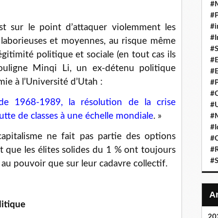
#
#P
#i
t sur le point d’attaquer violemment les
#I
es laborieuses et moyennes, au risque même
#S
gitimité politique et sociale (en tout cas ils
#E
uligne Minqi Li, un ex-détenu politique
#E
ie à l’Université d’Utah :
#P
#C
e 1968-1989, la résolution de la crise
#U
lutte de classes à une échelle mondiale
. »
#
#I
 capitalisme ne fait pas partie des options
#C
t que les élites solides du 1 % ont toujours
#R
#S
 au pouvoir que sur leur cadavre collectif.
itique
20