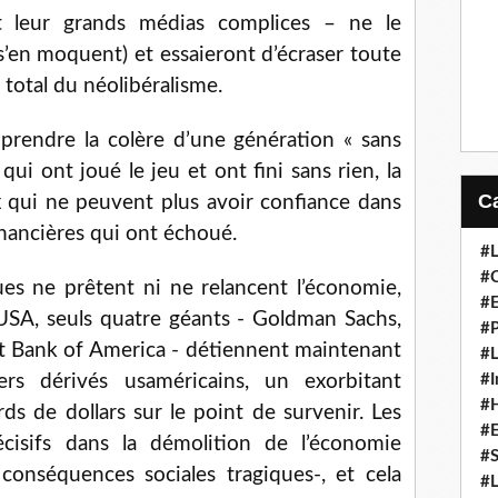
 leur grands médias complices – ne le
’en moquent) et essaieront d’écraser toute
 total du néolibéralisme.
prendre la colère d’une génération « sans
qui ont joué le jeu et ont fini sans rien, la
x qui ne peuvent plus avoir confiance dans
financières qui ont échoué.
#L
#C
ues ne prêtent ni ne relancent l’économie,
#
USA, seuls quatre géants - Goldman Sachs,
#P
t Bank of America - détiennent maintenant
#L
#I
rs dérivés usaméricains, un exorbitant
#H
s de dollars sur le point de survenir. Les
#
cisifs dans la démolition de l’économie
#S
conséquences sociales tragiques-, et cela
#L