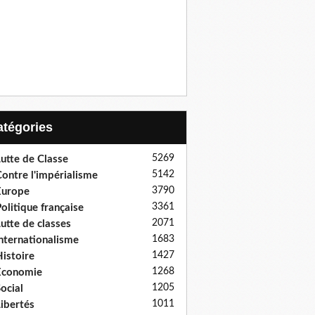
Catégories
5269
utte de Classe
5142
ontre l'impérialisme
3790
Europe
3361
olitique française
2071
utte de classes
1683
nternationalisme
1427
istoire
1268
Economie
1205
ocial
1011
ibertés