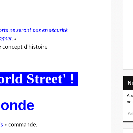
orts ne seront pas en sécurité
gagner
. »
 concept d’histoire
rld Street'
!
Abo
monde
nou
E
m
Es
» commande.
a
i