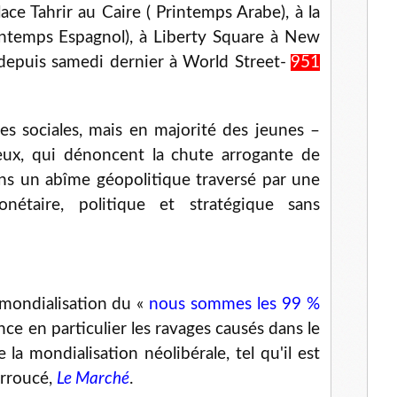
ace Tahrir au Caire ( Printemps Arabe), à la
l
intemps Espagnol), à Liberty Square à New
depuis samedi dernier à World Street-
951
ses sociales, mais en majorité des jeunes –
x, qui dénoncent la chute arrogante de
s un abîme géopolitique traversé par une
monétaire, politique et stratégique sans
 mondialisation du «
nous sommes les 99 %
e en particulier les ravages causés dans le
a mondialisation néolibérale, tel qu'il est
urroucé,
Le Marché
.