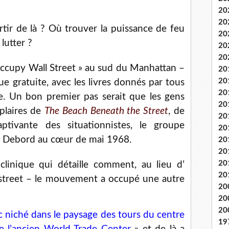
20
20
rtir de là ? Où trouver la puissance de feu
20
lutter ?
20
20
 Occupy Wall Street » au sud du Manhattan –
20
20
ue gratuite, avec les livres donnés par tous
20
re. Un bon premier pas serait que les gens
20
plaires de
The Beach Beneath the Street
, de
20
ptivante des situationnistes, le groupe
20
uy Debord au cœur de mai 1968.
20
20
20
clinique qui détaille comment, au lieu d’
20
street – le mouvement a occupé une autre
20
20
20
c niché dans le paysage des tours du centre
19