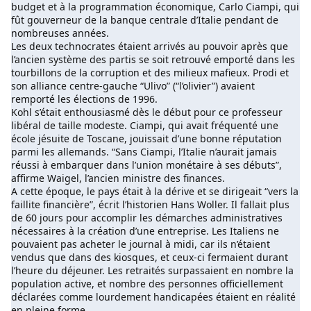
budget et à la programmation économique, Carlo Ciampi, qui
fût gouverneur de la banque centrale d’Italie pendant de
nombreuses années.
Les deux technocrates étaient arrivés au pouvoir après que
l’ancien système des partis se soit retrouvé emporté dans les
tourbillons de la corruption et des milieux mafieux. Prodi et
son alliance centre-gauche “Ulivo” (“l’olivier”) avaient
remporté les élections de 1996.
Kohl s’était enthousiasmé dès le début pour ce professeur
libéral de taille modeste. Ciampi, qui avait fréquenté une
école jésuite de Toscane, jouissait d’une bonne réputation
parmi les allemands. “Sans Ciampi, l’Italie n’aurait jamais
réussi à embarquer dans l’union monétaire à ses débuts”,
affirme Waigel, l’ancien ministre des finances.
A cette époque, le pays était à la dérive et se dirigeait “vers la
faillite financière”, écrit l’historien Hans Woller. Il fallait plus
de 60 jours pour accomplir les démarches administratives
nécessaires à la création d’une entreprise. Les Italiens ne
pouvaient pas acheter le journal à midi, car ils n’étaient
vendus que dans des kiosques, et ceux-ci fermaient durant
l’heure du déjeuner. Les retraités surpassaient en nombre la
population active, et nombre des personnes officiellement
déclarées comme lourdement handicapées étaient en réalité
en pleine forme.