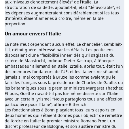
aux “niveaux d’endettement élevés” de l’Italie. La
structuration de sa dette, ajoutait-t-il, était “défavorable”, et
les dépenses augmenteraient considérablement si les taux
d’intérêts étaient amenés à croître, même en faible
proportion.
Un amour envers l’Italie
La note n’eut cependant aucun effet. Le chancelier, semblait-
t-il, n’était guère intéressé par les détails. Les politiciens
disposaient d’une “flexibilité innée” dès qu’il s’agissait du
critère de Maastricht, indique Dieter Kastrup, à l’époque
ambassadeur allemand en Italie. L’Italie, après tout, était l’un
des membres fondateurs de l’UE, et les italiens ne s’étaient
jamais si mal comportés à Bruxelles comme avaient pu le
faire les français sous la présidence de Charles de Gaulle, ou
les britanniques sous le premier ministre Margaret Thatcher.
Et puis, Goethe n’avait-t-il pas lui-même disserté sur l’Italie
avec un certain lyrisme? “Nous partagions tous une affection
particulière pour l’Italie”, affirme Bitterlich.
Les fonctionnaires à Bonn plaçaient tous leurs espoirs en
deux hommes qui s’étaient donnés pour objectif de remettre
de l’ordre en Italie: le premier ministre Romano Prodi, un
discret professeur de Bologne, et son austère ministre du