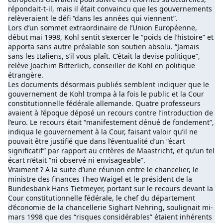
répondait-t-il, mais il était convaincu que les gouvernements
relèveraient le défi “dans les années qui viennent”.
Lors d’un sommet extraordinaire de l’Union Européenne,
début mai 1998, Kohl sentit s’exercer le “poids de l’histoire” et
apporta sans autre préalable son soutien absolu. “Jamais
sans les Italiens, s’il vous plaît. C’était la devise politique”,
relève Joachim Bitterlich, conseiller de Kohl en politique
étrangère.
Les documents désormais publiés semblent indiquer que le
gouvernement de Kohl trompa à la fois le public et la Cour
constitutionnelle fédérale allemande. Quatre professeurs
avaient à l’époque déposé un recours contre l’introduction de
l’euro. Le recours était “manifestement dénué de fondement”,
indiqua le gouvernement à la Cour, faisant valoir qu’il ne
pouvait être justifié que dans l’éventualité d’un “écart
significatif” par rapport au critères de Maastricht, et qu’un tel
écart n’était “ni observé ni envisageable”.
Vraiment ? A la suite d’une réunion entre le chancelier, le
ministre des finances Theo Waigel et le président de la
Bundesbank Hans Tietmeyer, portant sur le recours devant la
Cour constitutionnelle fédérale, le chef du département
d’économie de la chancellerie Sighart Nehring, soulignait mi-
mars 1998 que des “risques considérables” étaient inhérents