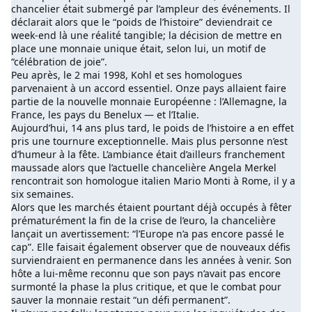
chancelier était submergé par l’ampleur des événements. Il
déclarait alors que le “poids de l’histoire” deviendrait ce
week-end là une réalité tangible; la décision de mettre en
place une monnaie unique était, selon lui, un motif de
“célébration de joie”.
Peu après, le 2 mai 1998, Kohl et ses homologues
parvenaient à un accord essentiel. Onze pays allaient faire
partie de la nouvelle monnaie Européenne : l’Allemagne, la
France, les pays du Benelux — et l’Italie.
Aujourd’hui, 14 ans plus tard, le poids de l’histoire a en effet
pris une tournure exceptionnelle. Mais plus personne n’est
d’humeur à la fête. L’ambiance était d’ailleurs franchement
maussade alors que l’actuelle chancelière Angela Merkel
rencontrait son homologue italien Mario Monti à Rome, il y a
six semaines.
Alors que les marchés étaient pourtant déjà occupés à fêter
prématurément la fin de la crise de l’euro, la chancelière
lançait un avertissement: “l’Europe n’a pas encore passé le
cap”. Elle faisait également observer que de nouveaux défis
surviendraient en permanence dans les années à venir. Son
hôte a lui-même reconnu que son pays n’avait pas encore
surmonté la phase la plus critique, et que le combat pour
sauver la monnaie restait “un défi permanent”.