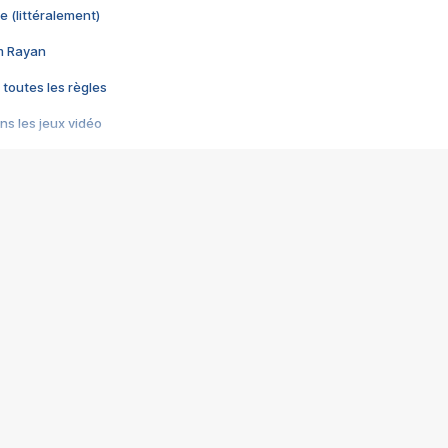
e (littéralement)
im Rayan
 toutes les règles
s les jeux vidéo
us choquant de Rockstar ? - Le scandale BULLY
e plus moche de Steam
du RÊVE tourne au CAUCHEMAR
pendant 8 heures
it… à tort
umiliés par un jeu vidéo
ire - Final Fantasy 8
ti un empire - Age of Empires
story DOFUS