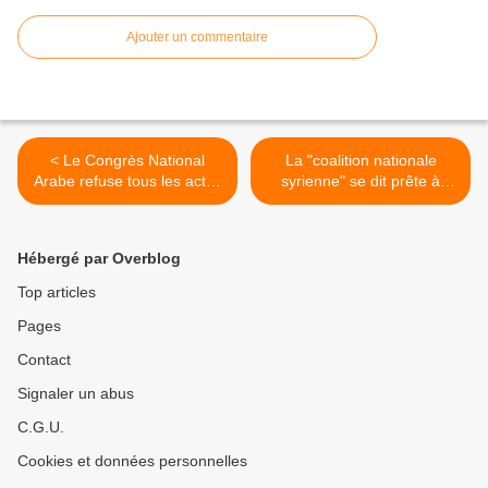
Ajouter un commentaire
< Le Congrès National
La "coalition nationale
Arabe refuse tous les actes
syrienne" se dit prête à
agressifs contre la Syrie
participer à "Genève 2" a
condition... >
Hébergé par Overblog
Top articles
Pages
Contact
Signaler un abus
C.G.U.
Cookies et données personnelles