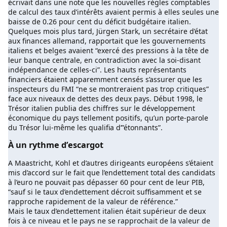
écrivait dans une note que les nouvelles règles comptables
de calcul des taux d’intérêts avaient permis à elles seules une
baisse de 0.26 pour cent du déficit budgétaire italien.
Quelques mois plus tard, Jürgen Stark, un secrétaire d’état
aux finances allemand, rapportait que les gouvernements
italiens et belges avaient “exercé des pressions à la tête de
leur banque centrale, en contradiction avec la soi-disant
indépendance de celles-ci”. Les hauts représentants
financiers étaient apparemment censés s’assurer que les
inspecteurs du FMI “ne se montreraient pas trop critiques”
face aux niveaux de dettes des deux pays. Début 1998, le
Trésor italien publia des chiffres sur le développement
économique du pays tellement positifs, qu’un porte-parole
du Trésor lui-même les qualifia d’”étonnants”.
À un rythme d’escargot
A Maastricht, Kohl et d’autres dirigeants européens s’étaient
mis d’accord sur le fait que l’endettement total des candidats
à l’euro ne pouvait pas dépasser 60 pour cent de leur PIB,
“sauf si le taux d’endettement décroit suffisamment et se
rapproche rapidement de la valeur de référence.”
Mais le taux d’endettement italien était supérieur de deux
fois à ce niveau et le pays ne se rapprochait de la valeur de