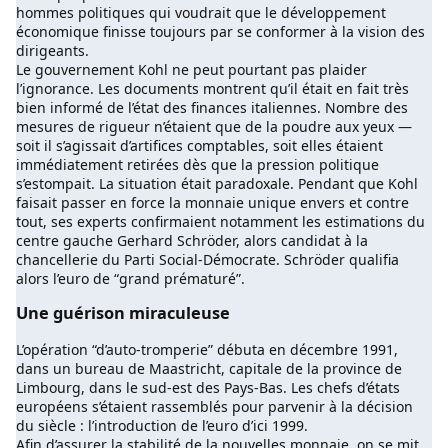
hommes politiques qui voudrait que le développement
économique finisse toujours par se conformer à la vision des
dirigeants.
Le gouvernement Kohl ne peut pourtant pas plaider
l’ignorance. Les documents montrent qu’il était en fait très
bien informé de l’état des finances italiennes. Nombre des
mesures de rigueur n’étaient que de la poudre aux yeux —
soit il s’agissait d’artifices comptables, soit elles étaient
immédiatement retirées dès que la pression politique
s’estompait. La situation était paradoxale. Pendant que Kohl
faisait passer en force la monnaie unique envers et contre
tout, ses experts confirmaient notamment les estimations du
centre gauche Gerhard Schröder, alors candidat à la
chancellerie du Parti Social-Démocrate. Schröder qualifia
alors l’euro de “grand prématuré”.
Une guérison miraculeuse
L’opération “d’auto-tromperie” débuta en décembre 1991,
dans un bureau de Maastricht, capitale de la province de
Limbourg, dans le sud-est des Pays-Bas. Les chefs d’états
européens s’étaient rassemblés pour parvenir à la décision
du siècle : l’introduction de l’euro d’ici 1999.
Afin d’assurer la stabilité de la nouvelles monnaie, on se mit