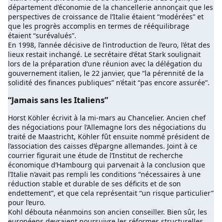
département d’économie de la chancellerie annonçait que les
perspectives de croissance de l’Italie étaient “modérées” et
que les progrès accomplis en termes de rééquilibrage
étaient “surévalués”.
En 1998, l’année décisive de l’introduction de l’euro, l’état des
lieux restait inchangé. Le secrétaire d’état Stark soulignait
lors de la préparation d’une réunion avec la délégation du
gouvernement italien, le 22 janvier, que “la pérennité de la
solidité des finances publiques” n’était “pas encore assurée”.
“Jamais sans les Italiens”
Horst Köhler écrivit à la mi-mars au Chancelier. Ancien chef
des négociations pour l’Allemagne lors des négociations du
traité de Maastricht, Köhler fût ensuite nommé président de
l’association des caisses d’épargne allemandes. Joint à ce
courrier figurait une étude de l’Institut de recherche
économique d’Hambourg qui parvenait à la conclusion que
l’Italie n’avait pas rempli les conditions “nécessaires à une
réduction stable et durable de ses déficits et de son
endettement”, et que cela représentait “un risque particulier”
pour l’euro.
Kohl débouta néanmoins son ancien conseiller. Bien sûr, les
européens devraient poursuivre les réformes structurelles,