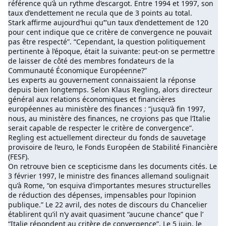
référence qu’à un rythme d’escargot. Entre 1994 et 1997, son
taux d’endettement ne recula que de 3 points au total.
Stark affirme aujourd’hui qu’”un taux d’endettement de 120
pour cent indique que ce critère de convergence ne pouvait
pas être respecté”. “Cependant, la question politiquement
pertinente à l’époque, était la suivante: peut-on se permettre
de laisser de côté des membres fondateurs de la
Communauté Économique Européenne?”
Les experts au gouvernement connaissaient la réponse
depuis bien longtemps. Selon Klaus Regling, alors directeur
général aux relations économiques et financières
européennes au ministère des finances : “jusqu’à fin 1997,
nous, au ministère des finances, ne croyions pas que l’Italie
serait capable de respecter le critère de convergence”.
Regling est actuellement directeur du fonds de sauvetage
provisoire de l’euro, le Fonds Européen de Stabilité Financière
(FESF).
On retrouve bien ce scepticisme dans les documents cités. Le
3 février 1997, le ministre des finances allemand soulignait
qu’à Rome, “on esquiva d’importantes mesures structurelles
de réduction des dépenses, impensables pour l’opinion
publique.” Le 22 avril, des notes de discours du Chancelier
établirent qu’il n’y avait quasiment “aucune chance” que l’
“Italie répondent au critère de convergence”. Le 5 juin, le