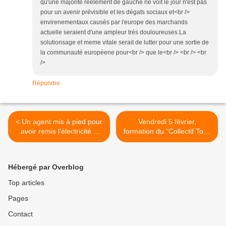
qu'une majorité réelement de gauche ne voit le jour n'est pas
pour un avenir prévisible et les dégats sociaux et<br />
envirenementaux causés par l'europe des marchands
actuelle seraient d'une ampleur trés douloureuses.La
solutionsage et meme vitale serait de lutter pour une sortie de
la communauté européene pour<br /> que le<br /> <br /> <br
/>
Répondre
< Un agent mis à pied pour
Vendredi 5 février,
avoir remis l'électricité à
formation du "Collectif Tous
une famille démunie
ensemble 94" >
Hébergé par Overblog
Top articles
Pages
Contact