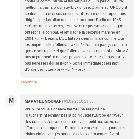
contre le communisme et les peuples qui un jour ou l'autre
mettront à bas la propriété<br /> privée. Staline et l'URSS ont
contrarié le processus en écrasant les armées européennes
dirigées par les allemands et en occupant Berlin en 1945.
Sitôt les armes posées, les USA et l'eglise<br /> catholique
ont repris le combat, et ont gagné la seconde manche en
1991.<br /> Depuis, L'UE fait son chemin, mais comme tous
les empires, elle s'effondrera.<br /> Pour ma part, je souhaite
que ce soit rapide et que l'alternative soit communiste.<br /> A
bas la propriété, à bas les privilèges aux élites, à bas l'UE. A
bas toutes les églises!<br /> Sortie immédiate : seul mot
d'ordre des luttes.<br /> <br /> <br />
Répondre
M
MARAT EL MOKRANI
03/02/2010 13:53
<br /> De toute evidence meme une majorité de
"gauche"n'inflechirait pas la politiquede l'Europe en faveur
des peuples.J'en veux pour preuve la politique suivie par
l'Europe à l'epoque de l'Europe des<br /> quinze quand trize
etatas etaient dirigés par des sociaux démocrates.Avant