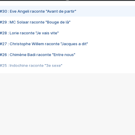
#30 : Eve Angeli raconte "Avant de partir"
#29 : MC Solaar raconte "Bouge de là"
28 : Lorie raconte "Je vais vite"
#27 : Christophe Willem raconte "Jacques a dit"
#26 : Chimène Badi raconte "Entre nous"
#25 : Indochine raconte "3e sexe"
#24 : Zaho raconte "C'est chelou"
#23 : Patrick Bruel raconte "Au café des délices"
#22 : Kyo raconte "Le chemin"
#21 : Nolwenn Leroy raconte "Cassé"
#20 : Patrick Hernandez raconte "Born to be alive"
#19 : Lorie raconte "Près de moi"