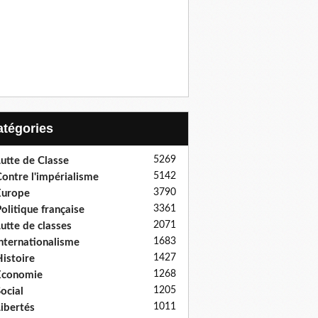
Catégories
5269
utte de Classe
5142
ontre l'impérialisme
3790
Europe
3361
olitique française
2071
utte de classes
1683
nternationalisme
1427
istoire
1268
Economie
1205
ocial
1011
ibertés