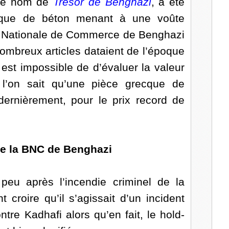
 le nom de
Trésor de Benghazi
, a été
l
aque de béton menant à une voûte
e Nationale de Commerce de Benghazi
 nombreux articles dataient de l’époque
 est impossible de d’évaluer la valeur
i l’on sait qu’une pièce grecque de
ernièrement, pour le prix record de
e la BNC de Benghazi
u après l’incendie criminel de la
croire qu’il s’agissait d’un incident
ntre Kadhafi alors qu’en fait, le hold-