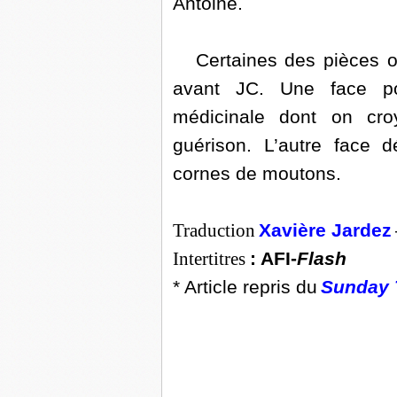
Antoine.
Certaines des pièces on
avant JC. Une face por
médicinale dont on croy
guérison. L’autre face d
cornes de moutons.
Traduction
Xavière Jardez
Intertitres
: AFI-
Flash
* Article repris du
Sunday 