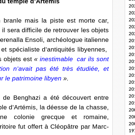
du temple d’Artémis
20
20
branle mais la piste est morte car,
20
20
l sera difficile de retrouver les objets
20
Serenalla Ensoli, archéologue italienne
20
20
 et spécialiste d’antiquités libyennes,
20
s objets est
«
inestimable car ils sont
20
tion n’avait pas été très étudiée, et
20
20
r le patrimoine libyen
».
20
20
de Benghazi a été découvert entre
20
20
le d’Artémis, la déesse de la chasse,
20
ne colonie grecque et romaine,
20
20
itoire fut offert à Cléopâtre par Marc-
19