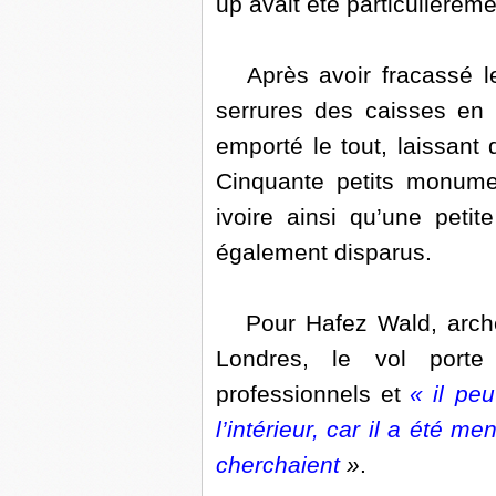
up avait été particulièreme
Après avoir fracassé les
serrures des caisses en 
emporté le tout, laissant
Cinquante petits monumen
ivoire ainsi qu’une petit
également disparus.
Pour Hafez Wald, arché
Londres, le vol porte
professionnels et
« il pe
l’intérieur, car il a été m
cherchaient
»
.