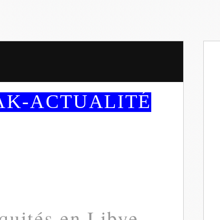
AK-ACTUALITÉ
iquités en Libye