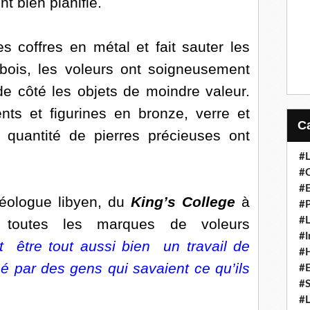
nt bien planifié.
 coffres en métal et fait sauter les
bois, les voleurs ont soigneusement
 de côté les objets de moindre valeur.
ts et figurines en bronze, verre et
e quantité de pierres précieuses ont
#L
#C
#
ologue libyen, du
King’s College
à
#P
#L
 toutes les marques de voleurs
#I
ut être tout aussi bien un travail de
#H
ené par des gens qui savaient ce qu’ils
#
#S
#L