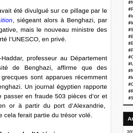
#
ait été divulgué sur ce pillage par le
#P
#i
ition
, siégeant alors à Benghazi, par
#I
égative, mais le nouveau ministre des
#S
#E
lerté l’UNESCO, en privé.
#E
#P
ddar, professeur au Département
#C
#U
rsité de Benghazi, affirme que des
#
et grecques sont apparues récemment
#I
#C
enghazi. Un journal égyptien rapporte
#R
 passer en fraude 503 pièces d’or et
#S
n or à partir du port d’Alexandrie,
cela ferait partie du trésor volé.
20