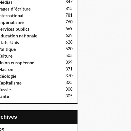
847
Médias
815
ages d"écriture
781
nternational
760
mpérialisme
669
ervices publics
629
ducation nationale
628
tats-Unis
620
olitique
505
ulture
399
nion européenne
371
Macron
370
déologie
325
apitalisme
308
ussie
305
anté
Archives
25