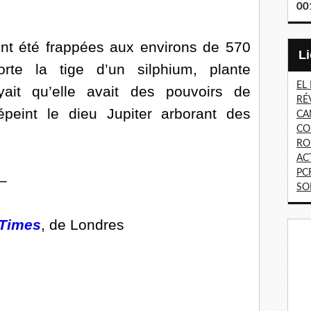
00
t été frappées aux environs de 570
te la tige d’un silphium, plante
EL
ait qu’elle avait des pouvoirs de
RÉ
épeint le dieu Jupiter arborant des
CA
CO
RO
AC
PC
–
SO
Times
, de Londres