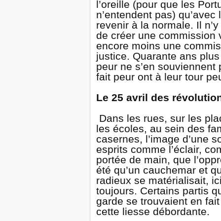
l’oreille (pour que les Por
n’entendent pas) qu’avec le
revenir à la normale. Il n
de créer une commission vé
encore moins une commissi
justice. Quarante ans plus
peur ne s’en souviennent p
fait peur ont à leur tour pe
Le 25 avril des révolutio
Dans les rues, sur les p
les écoles, au sein des fam
casernes, l’image d’une s
esprits comme l’éclair, co
portée de main, que l’oppr
été qu’un cauchemar et que 
radieux se matérialisait, i
toujours. Certains partis q
garde se trouvaient en fait
cette liesse débordante.