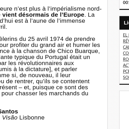
00
eure n’est plus à l’impérialisme nord-
e vient désormais de l’Europe
. La
rd’hui est à l’aune de l’immense
ril.
EL
èlerins du 25 avril 1974 de prendre
RÉ
our profiter du grand air et humer les
CA
rence à la chanson de Chico Buarque,
CO
lante typique du Portugal était un
RO
ar les révolutionnaires aux
AC
is à la dictature], et parler
PC
e si, de nouveau, il leur
SO
eu de rentrer, qu’ils se contentent
résent – et, puisque ce sont des
ent pour chasser les marchands du
Santos
s
Visão
Lisbonne