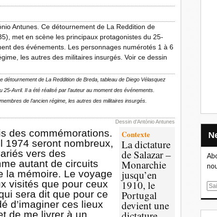
NTOS
Ce détournement de La Reddition de Breda, tableau de Diego Vélasquez
 25-Avril. Il a été réalisé par l’auteur au moment des événements.
embres de l’ancien régime, les autres des militaires insurgés.
Dessin d’António Antunes
is des commémorations.
Contexte
il 1974 seront nombreux,
La dictature
ariés vers des
de Salazar –
Abo
me autant de circuits
Monarchie
nou
e la mémoire. Le voyage
jusqu’en
ux visités que pour ceux
1910, le
E
qui sera dit que pour ce
Portugal
m
dé d’imaginer ces lieux
devient une
a
et de me livrer à un
dictature
i