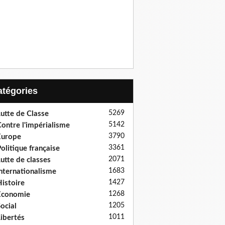
Catégories
5269
utte de Classe
5142
ontre l'impérialisme
3790
Europe
3361
olitique française
2071
utte de classes
1683
nternationalisme
1427
istoire
1268
Economie
1205
ocial
1011
ibertés