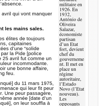
l’absence.
militaire en
l
1926. En
 avril qui vont manquer
1932,
António de
Oliveira
nt les mains sales.
Salazar,
économiste
es élites de toujours
partisan
ens, capitaines
d’un Etat
tées d’une “solide
fort, devient
 par la Pide [police
chef du
 le 25 avril fut comme un
gouverneme
douleur incommodante.
nt. Il met en
ir une bonne affaire,
place un
ng feu.
régime
autoritaire,
manqué] du 11 mars 1975,
l’Estado
menace qui leur fit peur
Novo (l’Etat
er. Une peur passagère,
nouveau).
 même année [date d’un
Les
ué], on leur souffla à
opposants