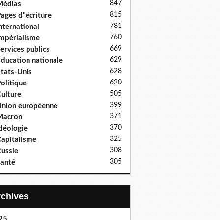
847
Médias
815
ages d"écriture
781
nternational
760
mpérialisme
669
ervices publics
629
ducation nationale
628
tats-Unis
620
olitique
505
ulture
399
nion européenne
371
Macron
370
déologie
325
apitalisme
308
ussie
305
anté
Archives
25