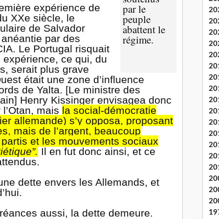
remière expérience de
par le
20
u XXe siècle, le
peuple
20
ulaire de Salvador
abattent le
20
é anéantie par des
régime.
20
CIA. Le Portugal risquait
20
expérience, ce qui, du
20
s, serait plus grave
20
Ouest était une zone d’influence
rds de Yalta. [Le ministre des
20
cain] Henry Kissinger envisagea donc
20
 l’Otan, mais
la social-démocratie
20
lier allemande) s’y opposa, proposant
20
es, mais de l’argent, beaucoup
20
s partis et les mouvements sociaux
20
étique”.
Il en fut donc ainsi, et ce
20
attendus.
20
20
 une dette envers les Allemands, et
20
d’hui.
20
réances aussi, la dette demeure.
19