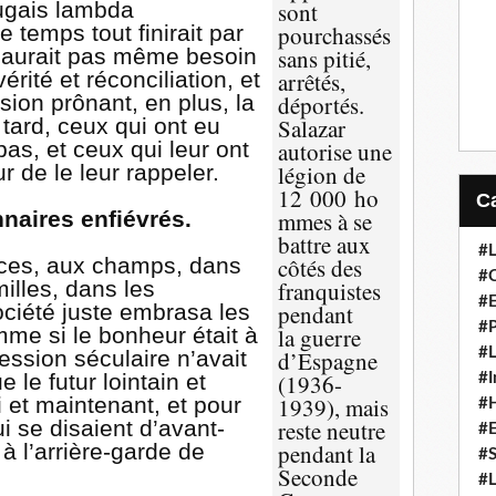
tugais lambda
sont
 temps tout finirait par
pourchassés
’y aurait pas même besoin
sans pitié,
rité et réconciliation, et
arrêtés,
on prônant, en plus, la
déportés.
 tard, ceux qui ont eu
Salazar
as, et ceux qui leur ont
autorise une
ur de le leur rappeler.
légion de
12 000 ho
nnaires enfiévrés.
mmes à se
battre aux
#L
laces, aux champs, dans
côtés des
#C
illes, dans les
franquistes
#
ociété juste embrasa les
pendant
#P
mme si le bonheur était à
la guerre
#L
ession séculaire n’avait
d’Espagne
le futur lointain et
(1936-
#I
ci et maintenant, et pour
1939), mais
#H
ui se disaient d’avant-
reste neutre
#
 à l’arrière-garde de
pendant la
#S
Seconde
#L