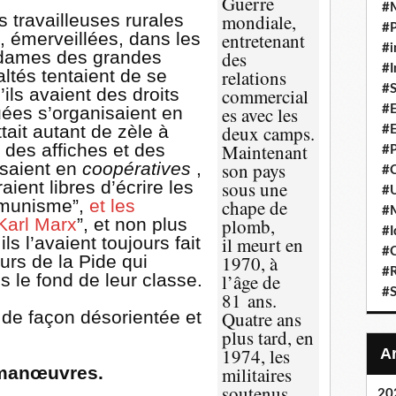
Guerre
#
s travailleuses rurales
mondiale,
#P
t, émerveillées, dans les
entretenant
#i
s dames des grandes
des
#I
altés tentaient de se
relations
#S
ls avaient des droits
commercial
#E
tuées s’organisaient en
es avec les
tait autant de zèle à
deux camps.
#E
 des affiches et des
Maintenant
#P
ssaient en
coopératives
,
son pays
#C
aient libres d’écrire les
sous une
#U
mmunisme”,
et les
chape de
#
Karl Marx
”, et non plus
plomb,
#I
s l’avaient toujours fait
il meurt en
#C
urs de la Pide qui
1970, à
#R
ns le fond de leur classe.
l’âge de
#S
81 ans.
, de façon désorientée et
Quatre ans
plus tard, en
1974, les
s manœuvres.
militaires
soutenus
20