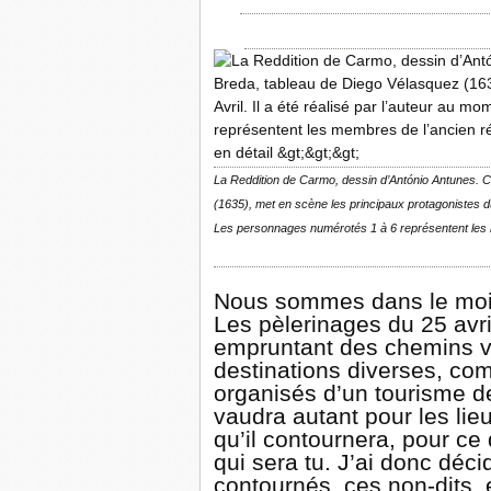
| BOAVENTURA DE SOUSA SA
La Reddition de Carmo, dessin d’António Antunes. 
(1635), met en scène les principaux protagonistes du
Les personnages numérotés 1 à 6 représentent les m
Nous sommes dans le mo
Les pèlerinages du 25 avr
empruntant des chemins v
destinations diverses, com
organisés d’un tourisme d
vaudra autant pour les lie
qu’il contournera, pour ce 
qui sera tu. J’ai donc déci
contournés, ces non-dits, 