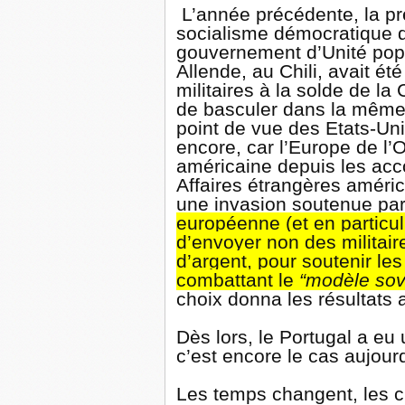
L’année précédente, la p
socialisme démocratique d
gouvernement d’Unité pop
Allende, au Chili, avait ét
militaires à la solde de la 
de basculer dans la même 
point de vue des Etats-Uni
encore, car l’Europe de l’
américaine depuis les acco
Affaires étrangères améri
une invasion soutenue par
européenne (et en particu
d’envoyer non des militair
d’argent, pour soutenir le
combattant le
“modèle sovi
choix donna les résultats 
Dès lors, le Portugal a eu
c’est encore le cas aujour
Les temps changent, les c