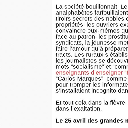
La société bouillonnait. Le
analphabètes farfouillaien
tiroirs secrets des noble
propriétés, les ouvriers ex
convaincre eux-mêmes qu’i
face au patron, les prosti
syndicats, la jeunesse met
faire l’amour qu’à préparer
tracts. Les ruraux s’établi
les journalistes se découvr
mots “socialisme” et “co
enseignants d’enseigner “
“Carlos Marques”, comme il
pour tromper les informate
s’installaient incognito da
Et tout cela dans la fièvre
dans l’exaltation.
Le 25 avril des grande