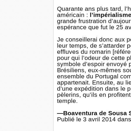
Quarante ans plus tard, l’h
américain :
l’impérialism
grande frustration d’aujou
espérance que fut le 25 av
Je conseillerai donc aux p
leur temps, de s’attarder p
effluves du romarin [réfé
pour qui l’odeur de cette p
symbole d’espoir envoyé p
Brésiliens, eux-mêmes soum
ensemble du Portugal comm
appartenait. Ensuite, au li
d’une expédition dans le p
pèlerins, qu’ils en profit
temple.
—Boaventura de Sousa 
Publié le 3 avril 2014 dan