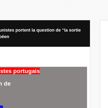
istes portent la question de "la sortie
opéen
stes portugais
n de