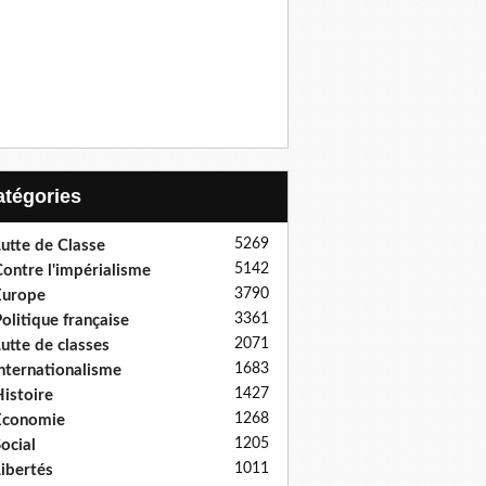
Catégories
5269
utte de Classe
5142
ontre l'impérialisme
3790
Europe
3361
olitique française
2071
utte de classes
1683
nternationalisme
1427
istoire
1268
Economie
1205
ocial
1011
ibertés