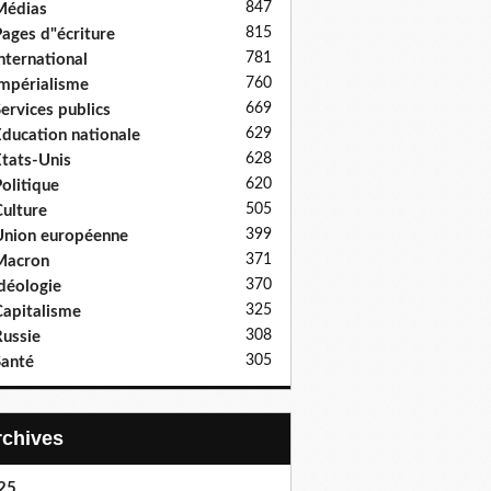
847
Médias
815
ages d"écriture
781
nternational
760
mpérialisme
669
ervices publics
629
ducation nationale
628
tats-Unis
620
olitique
505
ulture
399
nion européenne
371
Macron
370
déologie
325
apitalisme
308
ussie
305
anté
Archives
25