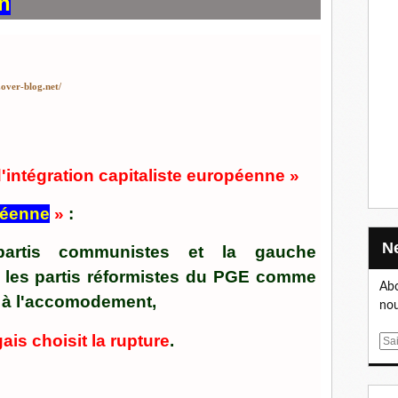
n
.over-blog.net/
'intégration capitaliste européenne »
péenne
»
:
 partis communistes et la gauche
Si les partis réformistes du PGE comme
Abo
t à l'accomodement,
nou
is choisit la rupture
.
E
m
a
i