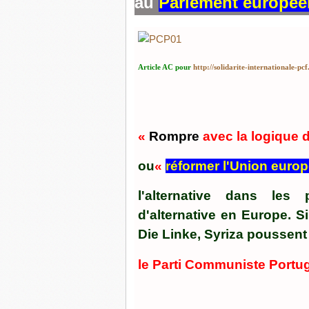
au
Parlement europée
Article AC pour
http://solidarite-internationale-pcf
«
Rompre
avec la logique d
ou
«
réformer l'Union euro
l'alternative dans les
d'alternative en Europe. 
Die Linke, Syriza poussen
le Parti Communiste Portuga