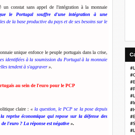
é un constat sans appel de l'intégration à la monnaie
que le Portugal souffre d'une intégration à une
les de la base productive du pays et de ses besoins sur le
 monnaie unique enfonce le peuple portugais dans la crise,
tes identifiées à la soumission du Portugal à la monnaie
elles tendent à s'aggraver
».
#L
#C
#
rtugais au sein de l'euro pour le PCP
#P
#L
#I
litique claire :
«
la question, le PCP se la pose depuis
#H
r la reprise économique qui repose sur la défense des
#
n de l'euro ? La réponse est négative
».
#S
#L