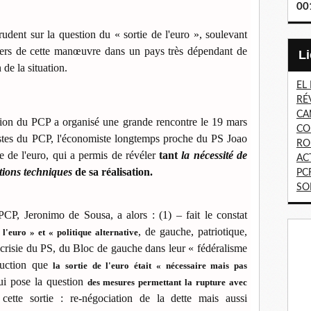
00
prudent sur la question du « sortie de l'euro », soulevant
gers de cette manœuvre dans un pays très dépendant de
 de la situation.
EL
RÉ
CA
ction du PCP a organisé une grande rencontre le 19 mars
CO
tes du PCP, l'économiste longtemps proche du PS Joao
RO
ie de l'euro, qui a permis de révéler
tant
la nécessité de
AC
tions techniques
de sa réalisation.
PC
SO
PCP, Jeronimo de Sousa, a alors : (1) – fait le constat
, de gauche, patriotique,
 l'euro » et « politique alternative
ypocrisie du PS, du Bloc de gauche dans leur « fédéralisme
duction que
la sortie de l'euro était « nécessaire mais pas
qui pose la question
des mesures permettant la rupture avec
cette sortie : re-négociation de la dette mais aussi