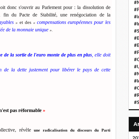
#
oit donc s'ouvrir au Parlement pour : la dissolution de
#P
 fin du Pacte de Stabilité, une renégociation de la
#i
payables
et des
compensations européennes pour les
»
«
#I
ciée de la monnaie unique
».
#S
#E
#E
#P
e de la sortie de l'euro monte de plus en plus
, elle doit
#C
#U
on de la dette justement pour libérer le pays de cette
#
#I
#C
#R
#S
'est pas réformable
»
llective, révèle
une radicalisation du discours du Parti
20