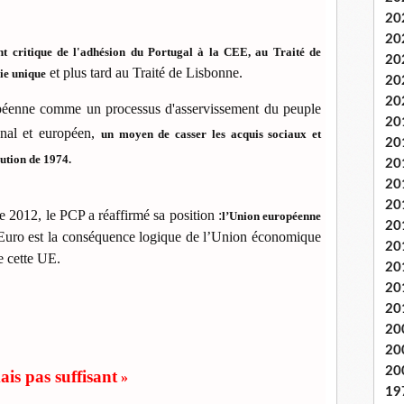
20
20
nt critique de l'adhésion du Portugal à la CEE, au Traité de
20
et
plus tard au Traité de Lisbonne.
ie unique
20
20
uropéenne comme un processus d'asservissement du peuple
20
ional et européen,
un moyen de casser les acquis sociaux et
20
ution de 1974.
20
20
20
 2012, le PCP a réaffirmé sa position :
l’Union européenne
20
e Euro est la conséquence logique de l’Union économique
20
de cette UE.
20
20
20
20
20
20
mais pas suffisant
»
19