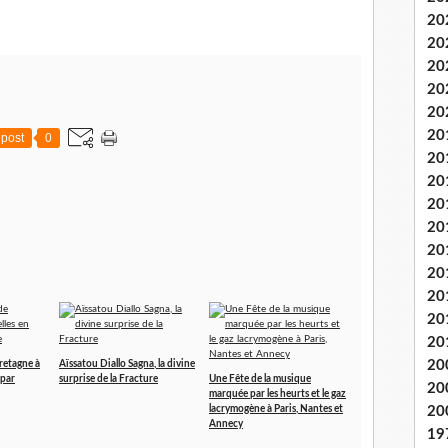
20
20
20
20
20
20
post
0
20
20
20
20
20
20
20
20
20
20
retagne à
Aïssatou Diallo Sagna, la divine
 par
surprise de la Fracture
Une Fête de la musique
20
marquée par les heurts et le gaz
lacrymogène à Paris, Nantes et
20
Annecy
19