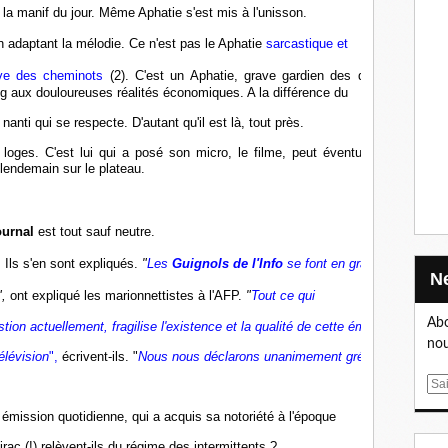
la manif du jour. Même Aphatie s'est mis à l'unisson.
n adaptant la mélodie. Ce n'est pas le Aphatie
sarcastique et
ève des cheminots
(2). C'est un Aphatie, grave gardien des déficits, qui
 aux douloureuses réalités économiques. A la différence du
nanti qui se respecte. D'autant qu'il est là, tout près.
 loges. C'est lui qui a posé son micro, le filme, peut éventuellement le
 lendemain sur le plateau.
ournal
est tout sauf neutre.
 Ils s'en sont expliqués.
"
Les
Guignols de l'Info
se font en grande partie
",
ont expliqué les marionnettistes à l'AFP.
"
Tout ce qui
Abo
stion actuellement, fragilise l'existence et la qualité de cette émission
nou
élévision
",
écrivent-ils. "
Nous nous déclarons unanimement grévistes
E
m
e émission quotidienne,
qui a acquis sa notoriété à l'époque
a
ac (!) relèvent-ils du régime
des intermittents ?
i