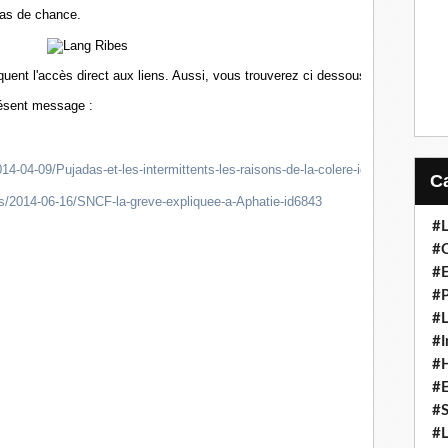
 Pas de chance.
oquent l'accès direct aux liens. Aussi, vous trouverez ci dessous et en
résent message :
014-04-09/Pujadas-et-les-intermittents-les-raisons-de-la-colere-id6684
es/2014-06-16/SNCF-la-greve-expliquee-a-Aphatie-id6843
#L
#C
#
#P
#L
#I
#H
#
#S
#L