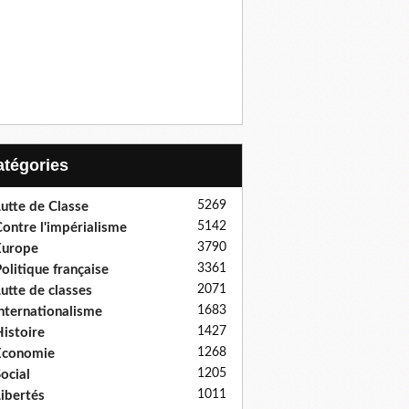
Catégories
5269
utte de Classe
5142
ontre l'impérialisme
3790
Europe
3361
olitique française
2071
utte de classes
1683
nternationalisme
1427
istoire
1268
Economie
1205
ocial
1011
ibertés