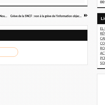
00
Perte de contrôle, Irak et au-delà... par Hélène Nouaille
Grève de la SNCF : non à la grève de l’information objective !
EL
RÉ
CA
CO
RO
AC
PC
SO