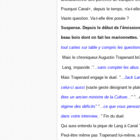
Pourquoi Canal+, depuis le temps, n'a-t-el
Vaste question. Va-t-elle être posée ?
Suspense. Depuis le début de l'émissio
beau bois dont on fait les marionnettes.
tout cartes sur table y compris les questio
Mais le chroniqueur Augustin Trapenard brûl
Lang, impavide :
".
..sans compter les abus.
Mais Trapenard engage le duel.
".
..Jack Lan
celui-ci aussi
(vaste geste désignant le plat
êtes un ancien ministre de la Culture.
.." "..
régime des déficits"
"...
ce que vous pensez p
dans votre interview.
.."
Fin du duel.
Qui aura entendu la pique de Lang à Canal 
Peut-être même pas Trapenard lui-même, sin