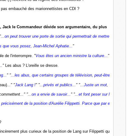
l
le pas embauché des marionnettistes en CDI ?
n, Jack le Commandeur dévide son argumentaire, du plus
"...
on peut trouver une porte de sortie qui permettrait de mettre
ns que vous posez, Jean-Michel Aphatie...
"
e de l'interrompre.
"
Vous êtes un ancien ministre la culture...
"
.
."
Les abus ? L'oreille se dresse.
g...
" "
...les abus, que certains groupes de télévision, peut-être
eau)
..." "
Jack Lang !
" ".
..privés et publics...
" "..
.Juste un mot, vous
.commettent..." "..
.on a envie de savoir...
" "..
.et font peser sur le
récisément de la position d'Aurélie Filippetti. Parce que par exemple,
?
cèrement plus curieux de la position de Lang sur Filippetti que