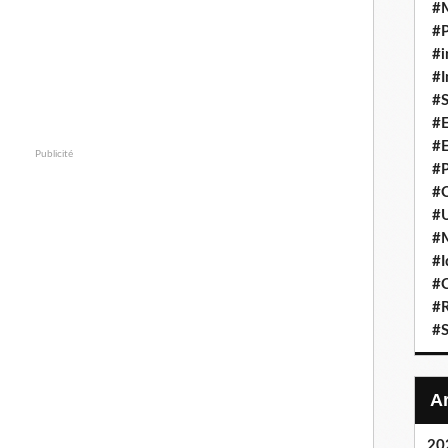
#
#P
#i
#I
#S
#E
#E
Publicité
#P
#C
#U
#
#I
#C
#R
#S
20