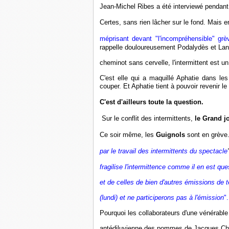
Jean-Michel Ribes a été interviewé pendant 
Certes, sans rien lâcher sur le fond. Mais e
méprisant devant "l'incompréhensible" gr
rappelle douloureusement Podalydès et Lang
cheminot sans cervelle, l'intermittent est un 
C'est elle qui a maquillé Aphatie dans les
couper. Et Aphatie tient à pouvoir revenir le
C'est d'ailleurs toute la question.
Sur le conflit des intermittents,
le Grand j
Ce soir même, les
Guignols
sont en grève.
par le travail des intermittents du spectacle
fragilise l'intermittence comme il en est que
et de celles de bien d'autres émissions de t
(lundi) et ne participerons pas à l'émission
".
Pourquoi les collaborateurs d'une vénérabl
antédiluvienne des pommes de Jacques Chir