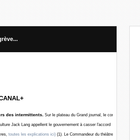
rève...
 CANAL+
rs des intermittents.
Sur le plateau du Grand journal, le comédien
lture Jack Lang appellent le gouvernement à casser l'accord
res,
toutes les explications ici)
(1). Le Commandeur du théâtre