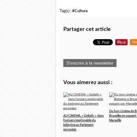
Tag(s) :
#Culture
Partager cet article
Re
S'inscrire à la newsletter
Vous aimerez aussi :
Du bon cinéma de B
AU CINEMA. « Goliath », dans
Bruxelles en passant
l'univers impitoyable du
Marseille
lobbying au Parlement
européen