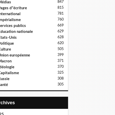
847
Médias
815
ages d"écriture
781
nternational
760
mpérialisme
669
ervices publics
629
ducation nationale
628
tats-Unis
620
olitique
505
ulture
399
nion européenne
371
Macron
370
déologie
325
apitalisme
308
ussie
305
anté
Archives
25