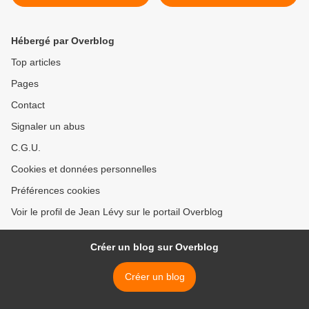
l'antisémitisme et de la
"radicalisation" droitère du
discours politique en
Hébergé par Overblog
France... >
Top articles
Pages
Contact
Signaler un abus
C.G.U.
Cookies et données personnelles
Préférences cookies
Voir le profil de Jean Lévy sur le portail Overblog
Créer un blog sur Overblog
Créer un blog