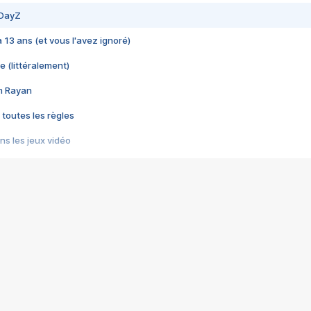
 DayZ
 a 13 ans (et vous l'avez ignoré)
e (littéralement)
im Rayan
 toutes les règles
s les jeux vidéo
us choquant de Rockstar ? - Le scandale BULLY
e plus moche de Steam
du RÊVE tourne au CAUCHEMAR
pendant 8 heures
it… à tort
umiliés par un jeu vidéo