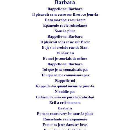
Barbara
Rappelle-toi Barbara
Il pleuvait sans cesse sur Brest ce jour-la
Et tu marchais souriante
Epanouie ravie ruisselante
Sous la pluie
Rappelle-toi Barbara
Il pleuvait sans cesse sur Brest
Et je t'ai croisée rue de Siam
Tu souriais
Et moi je souriais de même
Rappelle-toi Barbara
Toi que je ne connaissais pas
Toi qui ne me connaissais pas
Rappelle-toi
Rappelle-toi quand même ce jour-la
N'oublie pas
Un homme sous un porche s'abritait
Et il a crié ton nom
Barbara
Et tu as couru vers lui sous la pluie
Ruisselante ravie épanouie
Et tu t'es jetée dans ses bras