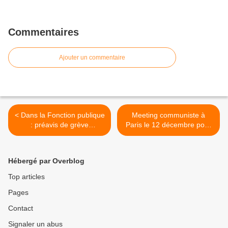
Commentaires
Ajouter un commentaire
< Dans la Fonction publique
Meeting communiste à
: préavis de grève
Paris le 12 décembre pour
reconductible lancée par la
le 90ème anniversaire du
FD CGT
congrès de Tours >
Hébergé par Overblog
Top articles
Pages
Contact
Signaler un abus