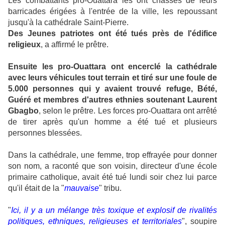
Les combattants pro-Ouattara les ont chassés de leurs
barricades érigées à l'entrée de la ville, les repoussant
jusqu'à la cathédrale Saint-Pierre.
Des Jeunes patriotes ont été tués près de l'édifice
religieux
, a affirmé le prêtre.
Ensuite les pro-Ouattara ont encerclé la cathédrale
avec leurs véhicules tout terrain et tiré sur une foule de
5.000 personnes qui y avaient trouvé refuge, Bété,
Guéré et membres d'autres ethnies soutenant Laurent
Gbagbo
, selon le prêtre. Les forces pro-Ouattara ont arrêté
de tirer après qu'un homme a été tué et plusieurs
personnes blessées.
Dans la cathédrale, une femme, trop effrayée pour donner
son nom, a raconté que son voisin, directeur d'une école
primaire catholique, avait été tué lundi soir chez lui parce
qu'il était de la "
mauvaise
" tribu.
"
Ici, il y a un mélange très toxique et explosif de rivalités
politiques, ethniques, religieuses et territoriales
", soupire