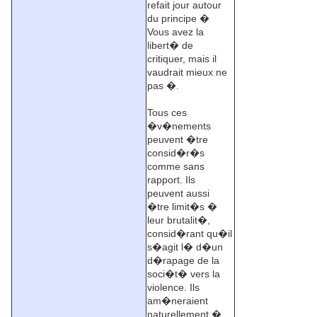
refait jour autour
du principe �
Vous avez la
libert� de
critiquer, mais il
vaudrait mieux ne
pas �.
Tous ces
�v�nements
peuvent �tre
consid�r�s
comme sans
rapport. Ils
peuvent aussi
�tre limit�s �
leur brutalit�,
consid�rant qu�il
s�agit l� d�un
d�rapage de la
soci�t� vers la
violence. Ils
am�neraient
naturellement �