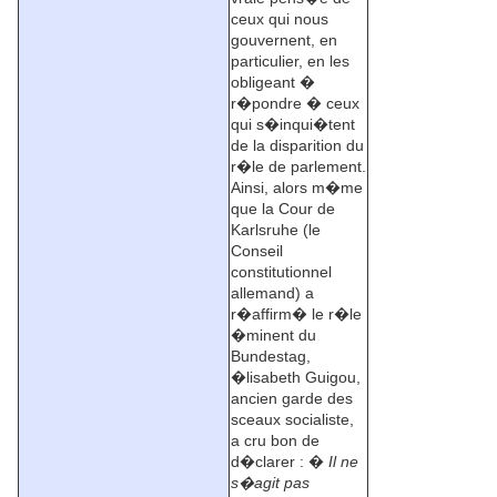
ceux qui nous
gouvernent, en
particulier, en les
obligeant �
r�pondre � ceux
qui s�inqui�tent
de la disparition du
r�le de parlement.
Ainsi, alors m�me
que la Cour de
Karlsruhe (le
Conseil
constitutionnel
allemand) a
r�affirm� le r�le
�minent du
Bundestag,
�lisabeth Guigou,
ancien garde des
sceaux socialiste,
a cru bon de
d�clarer : �
Il ne
s�agit pas