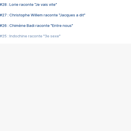
28 : Lorie raconte "Je vais vite"
#27 : Christophe Willem raconte "Jacques a dit"
#26 : Chimène Badi raconte "Entre nous"
#25 : Indochine raconte "3e sexe"
#24 : Zaho raconte "C'est chelou"
#23 : Patrick Bruel raconte "Au café des délices"
#22 : Kyo raconte "Le chemin"
#21 : Nolwenn Leroy raconte "Cassé"
#20 : Patrick Hernandez raconte "Born to be alive"
#19 : Lorie raconte "Près de moi"
#18 : Michael Jones raconte "A nos actes manqués" (avec Jean-Jacque
#17 : Khaled raconte "Aïcha"
#16 : Corneille raconte "Parce qu'on vient de loin"