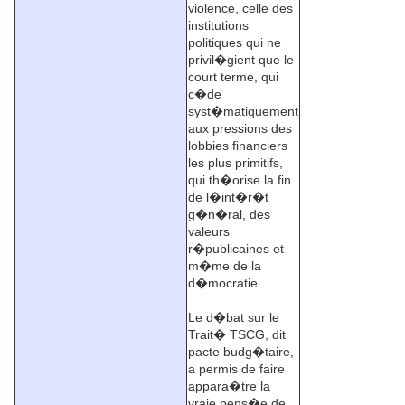
violence, celle des
institutions
politiques qui ne
privil�gient que le
court terme, qui
c�de
syst�matiquement
aux pressions des
lobbies financiers
les plus primitifs,
qui th�orise la fin
de l�int�r�t
g�n�ral, des
valeurs
r�publicaines et
m�me de la
d�mocratie.
Le d�bat sur le
Trait� TSCG, dit
pacte budg�taire,
a permis de faire
appara�tre la
vraie pens�e de