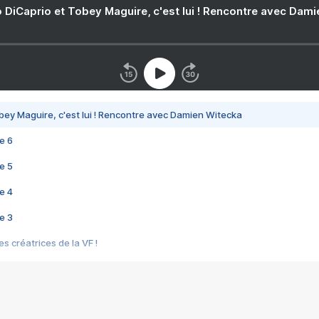
 DiCaprio et Tobey Maguire, c'est lui ! Rencontre avec Dam
bey Maguire, c'est lui ! Rencontre avec Damien Witecka
e 6
e 5
e 4
e 3
s créatrices de la VF !
e 2
e 1