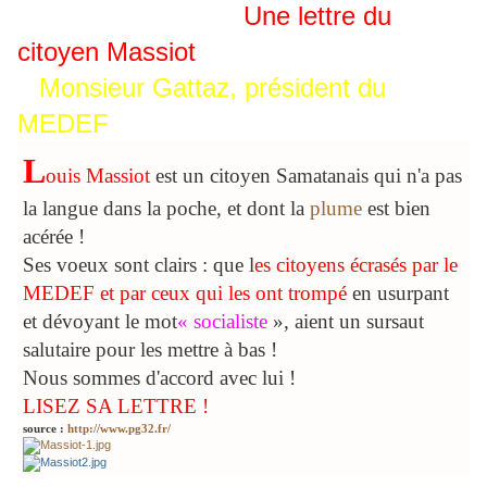
SAMATAN (Gers) :
Une lettre du
citoyen Massiot
à
Monsieur Gattaz, président du
MEDEF
L
ouis Massiot
est un citoyen Samatanais qui n'a pas
la langue dans la poche, et dont la
plume
est bien
acérée !
Ses voeux sont clairs : que l
es citoyens écrasés par le
MEDEF et par ceux qui les ont trompé
en usurpant
et dévoyant le mot
« socialiste
», aient un sursaut
salutaire pour les mettre à bas !
Nous sommes d'accord avec lui !
LISEZ SA LETTRE !
source :
http://www.pg32.fr/