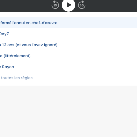
nsformé l’ennui en chef-d’œuvre
 DayZ
 a 13 ans (et vous l'avez ignoré)
e (littéralement)
im Rayan
 toutes les règles
s les jeux vidéo
us choquant de Rockstar ? - Le scandale BULLY
e plus moche de Steam
du RÊVE tourne au CAUCHEMAR
pendant 8 heures