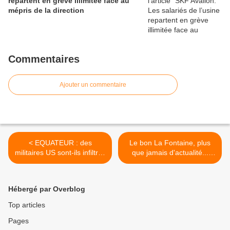
repartent en grève illimitée face au
mépris de la direction
Commentaires
Ajouter un commentaire
< EQUATEUR : des
Le bon La Fontaine, plus
militaires US sont-ils infiltrés
que jamais d'actualité...
dans l’appareil d’Etat
"Selon que vous serez
équatorien ?
puissant ou misérable Les
jugements de Cour
Hébergé par Overblog
("socialiste") vous rendront
blanc ou noir" >
Top articles
Pages