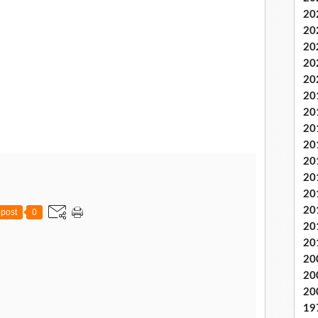
20
20
20
20
20
20
20
20
20
20
20
20
20
post
0
20
20
20
20
20
19