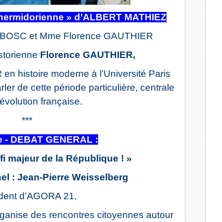
l
 thermidorienne » d’ALBERT MATHIEZ
k BOSC et Mme Florence GAUTHIER
istorienne
Florence GAUTHIER,
en histoire moderne à l’Université Paris
ler de cette période particulière, centrale
évolution française.
***
e - DEBAT GENERAL :
fi majeur de la République ! »
nel : Jean-Pierre Weisselberg
ident d’AGORA 21,
rganise des rencontres citoyennes autour