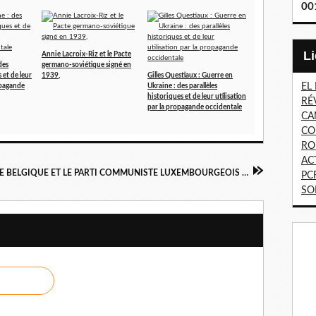
00
Annie Lacroix-Riz et le Pacte
des
germano-soviétique signé en
 et de leur
1939,
Gilles Questiaux : Guerre en
EL
ropagande
Ukraine : des parallèles
historiques et de leur utilisation
RÉ
par la propagande occidentale
CA
CO
RO
AC
LE PARTI DU TRAVAIL DE BELGIQUE ET LE PARTI COMMUNISTE LUXEMBOURGEOIS PORTENT LA REVENDICATION DE LA NATIONALISATION DE LA SIDERURGIE FACE AUX PLANS SOCIAUX D'ARCELOR-MITTAL
PC
SO