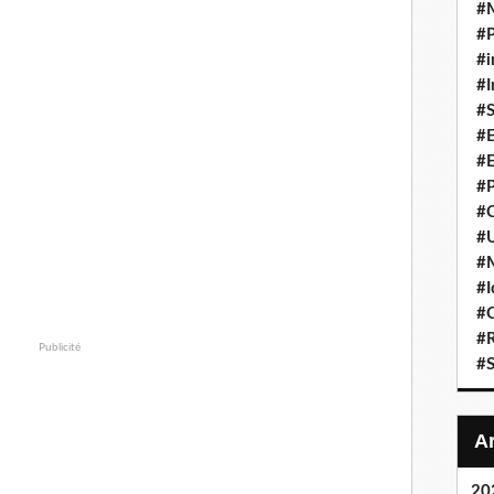
#
#P
#i
#I
#S
#E
#E
#P
#C
#U
#
#I
#C
#R
Publicité
#S
20