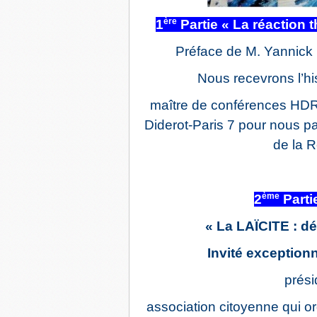
ère
1
Partie « La réaction
Préface de M. Yannic
Nous recevrons l’h
maître de conférences HDR 
Diderot-Paris 7 pour nous par
de la R
ème
2
Parti
« La LAÏCITE : dé
Invité exception
prés
association citoyenne qui o