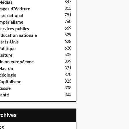
847
Médias
815
ages d"écriture
781
nternational
760
mpérialisme
669
ervices publics
629
ducation nationale
628
tats-Unis
620
olitique
505
ulture
399
nion européenne
371
Macron
370
déologie
325
apitalisme
308
ussie
305
anté
Archives
25