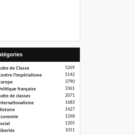
Catégories
5269
utte de Classe
5142
ontre l'impérialisme
3790
Europe
3361
olitique française
2071
utte de classes
1683
nternationalisme
1427
istoire
1268
Economie
1205
ocial
1011
ibertés