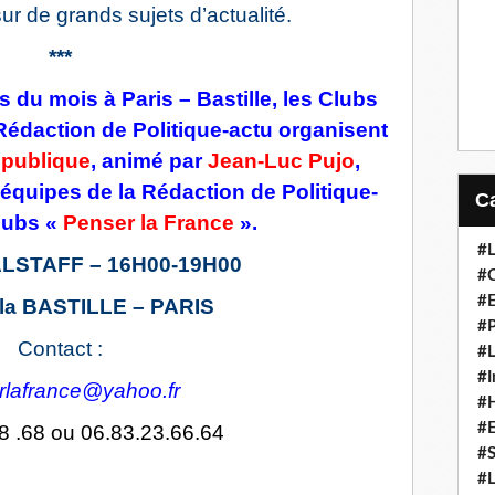
ur de grands sujets d’actualité.
***
 du mois à Paris – Bastille, les Clubs
 Rédaction de Politique-actu organisent
épublique
, animé par
Jean-Luc Pujo
,
quipes de la Rédaction de Politique-
lubs «
Penser la France
».
#L
LSTAFF – 16H00-19H00
#C
#
 la BASTILLE – PARIS
#P
Contact :
#L
#I
rlafrance@yahoo.fr
#H
#
8 .68
ou
06.83.23.66.64
#S
#L