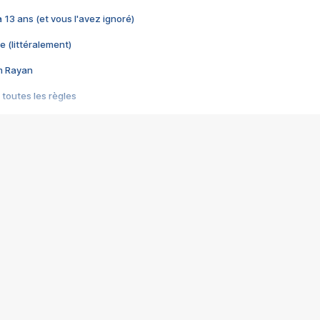
 a 13 ans (et vous l'avez ignoré)
e (littéralement)
im Rayan
 toutes les règles
s les jeux vidéo
us choquant de Rockstar ? - Le scandale BULLY
e plus moche de Steam
du RÊVE tourne au CAUCHEMAR
pendant 8 heures
it… à tort
umiliés par un jeu vidéo
ire - Final Fantasy 8