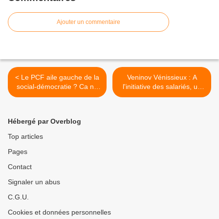
Ajouter un commentaire
< Le PCF aile gauche de la
Veninov Vénissieux : A
social-démocratie ? Ca ne
l'initiative des salariés, un
choque pas Pierre Laurent !
rassemblement
interprofessionnel sera
organisé jeudi 28 juillet
Hébergé par Overblog
2011 à 11 heures, dans
l'entreprise, >
Top articles
Pages
Contact
Signaler un abus
C.G.U.
Cookies et données personnelles