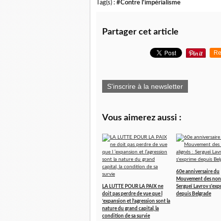
Tag(s) :
#Contre l'impérialisme
Partager cet article
Re
S'inscrire à la newsletter
Vous aimerez aussi :
60e anniversaire du
Mouvement des non-
LA LUTTE POUR LA PAIX ne
Sergueï Lavrov s'exp
doit pas perdre de vue que l
depuis Belgrade
’expansion et l’agression sont la
nature du grand capital, la
condition de sa survie