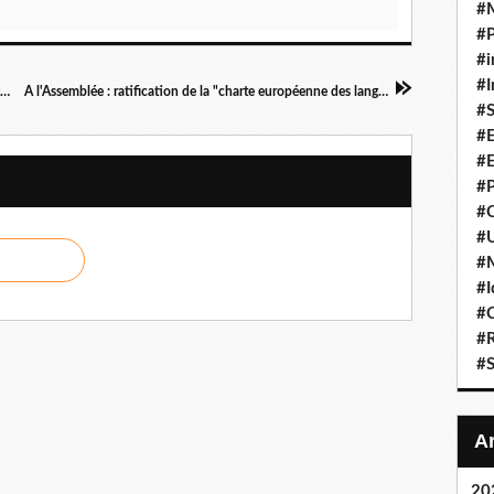
#
#P
#i
#I
Appel international du Parti Communiste d'Ukraine aux partis communistes, ouvriers et de gauche
A l'Assemblée : ratification de la "charte européenne des langues régionales", des députés PCF, trois seulement votent CONTRE
#S
#E
#E
#P
#C
#U
#
#I
#C
#R
#S
20