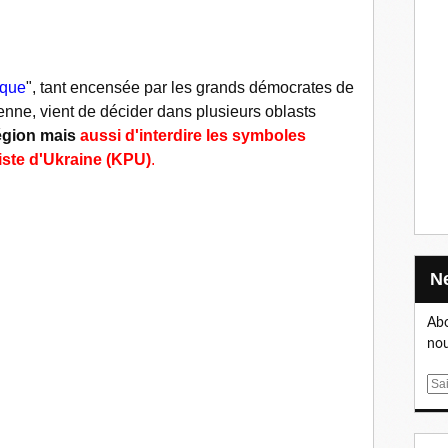
ique
", tant encensée par les grands démocrates de
enne, vient de décider dans plusieurs oblasts
Région mais
aussi d'interdire les symboles
ste d'Ukraine (KPU)
.
Abo
nou
E
m
a
i