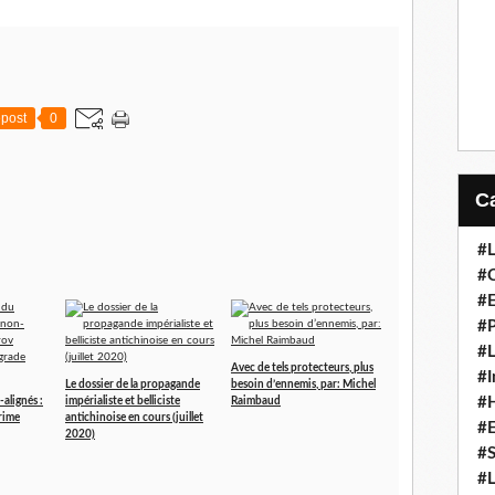
post
0
#L
#C
#
#P
#L
Avec de tels protecteurs, plus
#I
Le dossier de la propagande
besoin d’ennemis, par: Michel
#H
alignés :
impérialiste et belliciste
Raimbaud
rime
antichinoise en cours (juillet
#
2020)
#S
#L