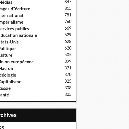
847
Médias
815
ages d"écriture
781
nternational
760
mpérialisme
669
ervices publics
629
ducation nationale
628
tats-Unis
620
olitique
505
ulture
399
nion européenne
371
Macron
370
déologie
325
apitalisme
308
ussie
305
anté
Archives
25