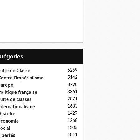
Catégories
5269
utte de Classe
5142
ontre l'impérialisme
3790
Europe
3361
olitique française
2071
utte de classes
1683
nternationalisme
1427
istoire
1268
Economie
1205
ocial
1011
ibertés