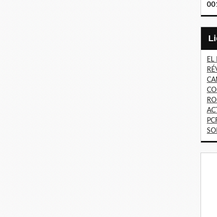
00
EL
RÉ
CA
CO
RO
AC
PC
SO