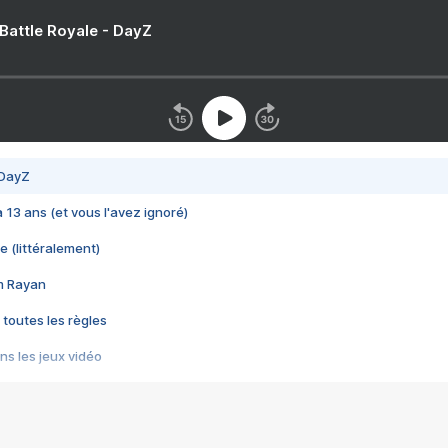
 Battle Royale - DayZ
 DayZ
 a 13 ans (et vous l'avez ignoré)
e (littéralement)
im Rayan
 toutes les règles
s les jeux vidéo
us choquant de Rockstar ? - Le scandale BULLY
e plus moche de Steam