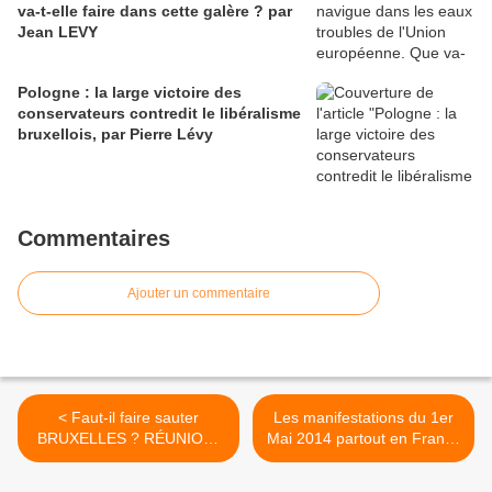
va-t-elle faire dans cette galère ? par
Jean LEVY
Pologne : la large victoire des
conservateurs contredit le libéralisme
bruxellois, par Pierre Lévy
Commentaires
Ajouter un commentaire
< Faut-il faire sauter
Les manifestations du 1er
BRUXELLES ? RÉUNION-
Mai 2014 partout en France
DÉBAT le mercredi 30 avril
(par département) connues
2014 à 19 h. à PARIS
au 26 avril >