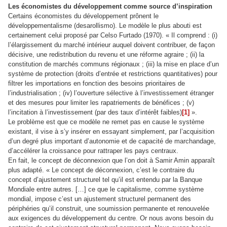
Les économistes du développement comme source d’inspiration
Certains économistes du développement prônent le
développementalisme (desarollismo). Le modèle le plus abouti est
certainement celui proposé par Celso Furtado (1970). « Il comprend : (i)
l’élargissement du marché intérieur auquel doivent contribuer, de façon
décisive, une redistribution du revenu et une réforme agraire ; (ii) la
constitution de marchés communs régionaux ; (iii) la mise en place d’un
système de protection (droits d’entrée et restrictions quantitatives) pour
filtrer les importations en fonction des besoins prioritaires de
l’industrialisation ; (iv) l’ouverture sélective à l’investissement étranger
et des mesures pour limiter les rapatriements de bénéfices ; (v)
l’incitation à l’investissement (par des taux d’intérêt faibles)
[1]
».
Le problème est que ce modèle ne remet pas en cause le système
existant, il vise à s’y insérer en essayant simplement, par l’acquisition
d’un degré plus important d’autonomie et de capacité de marchandage,
d’accélérer la croissance pour rattraper les pays centraux.
En fait, le concept de déconnexion que l’on doit à Samir Amin apparaît
plus adapté. « Le concept de déconnexion, c’est le contraire du
concept d’ajustement structurel tel qu’il est entendu par la Banque
Mondiale entre autres. […] ce que le capitalisme, comme système
mondial, impose c’est un ajustement structurel permanent des
périphéries qu’il construit, une soumission permanente et renouvelée
aux exigences du développement du centre. Or nous avons besoin du