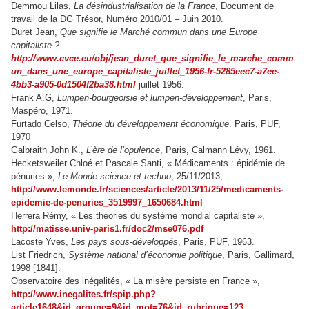
Demmou Lilas,
La désindustrialisation de la France
, Document de
travail de la DG Trésor, Numéro 2010/01 – Juin 2010.
Duret Jean,
Que signifie le Marché commun dans une Europe
capitaliste ?
http://www.cvce.eu/obj/jean_duret_que_signifie_le_marche_comm
un_dans_une_europe_capitaliste_juillet_1956-fr-5285eec7-a7ee-
4bb3-a905-0d1504f2ba38.html
juillet 1956.
Frank A.G,
Lumpen-bourgeoisie et lumpen-développement
, Paris,
Maspéro, 1971.
Furtado Celso,
Théorie du développement économique
. Paris, PUF,
1970
Galbraith John K.,
L’ère de l’opulence
, Paris, Calmann Lévy, 1961.
Hecketsweiler Chloé et Pascale Santi, « Médicaments : épidémie de
pénuries »,
Le Monde science et techno
, 25/11/2013,
http://www.lemonde.fr/sciences/article/2013/11/25/medicaments-
epidemie-de-penuries_3519997_1650684.html
Herrera Rémy, « Les théories du système mondial capitaliste »,
http://matisse.univ-paris1.fr/doc2/mse076.pdf
Lacoste Yves,
Les pays sous-développés
, Paris, PUF, 1963.
List Friedrich,
Système national d’économie politique
, Paris, Gallimard,
1998 [1841].
Observatoire des inégalités, « La misère persiste en France »,
http://www.inegalites.fr/spip.php?
article1648&id_groupe=9&id_mot=76&id_rubrique=123