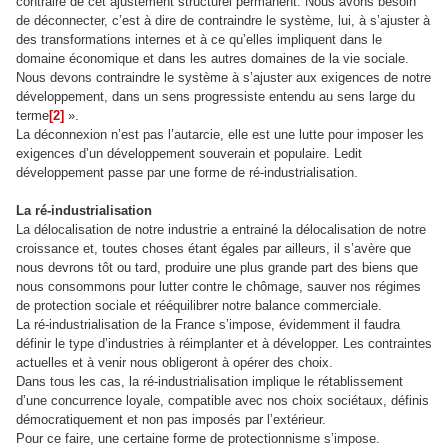
contraire de cet ajustement structurel permanent. Nous avons besoin
de déconnecter, c’est à dire de contraindre le système, lui, à s’ajuster à
des transformations internes et à ce qu’elles impliquent dans le
domaine économique et dans les autres domaines de la vie sociale.
Nous devons contraindre le système à s’ajuster aux exigences de notre
développement, dans un sens progressiste entendu au sens large du
terme
[2]
».
La déconnexion n’est pas l’autarcie, elle est une lutte pour imposer les
exigences d’un développement souverain et populaire. Ledit
développement passe par une forme de ré-industrialisation.
La ré-industrialisation
La délocalisation de notre industrie a entrainé la délocalisation de notre
croissance et, toutes choses étant égales par ailleurs, il s’avère que
nous devrons tôt ou tard, produire une plus grande part des biens que
nous consommons pour lutter contre le chômage, sauver nos régimes
de protection sociale et rééquilibrer notre balance commerciale.
La ré-industrialisation de la France s’impose, évidemment il faudra
définir le type d’industries à réimplanter et à développer. Les contraintes
actuelles et à venir nous obligeront à opérer des choix.
Dans tous les cas, la ré-industrialisation implique le rétablissement
d’une concurrence loyale, compatible avec nos choix sociétaux, définis
démocratiquement et non pas imposés par l’extérieur.
Pour ce faire, une certaine forme de protectionnisme s’impose.