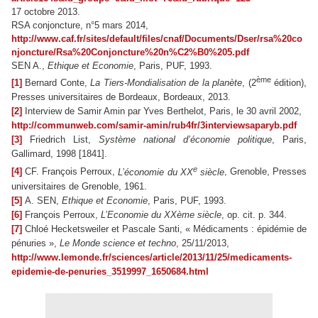
17 octobre 2013.
RSA conjoncture, n°5 mars 2014,
http://www.caf.fr/sites/default/files/cnaf/Documents/Dser/rsa%20co
njoncture/Rsa%20Conjoncture%20n%C2%B0%205.pdf
SEN A.,
Ethique et Economie
, Paris, PUF, 1993.
ème
[1]
Bernard Conte,
La Tiers-Mondialisation de la planète
, (2
édition),
Presses universitaires de Bordeaux, Bordeaux, 2013.
[2]
Interview de Samir Amin par Yves Berthelot, Paris, le 30 avril 2002,
http://communweb.com/samir-amin/rub4fr/3interviewsaparyb.pdf
[3]
Friedrich List,
Système national d’économie politique
, Paris,
Gallimard, 1998 [1841].
e
[4]
CF. François Perroux,
L’économie du XX
siècle
, Grenoble, Presses
universitaires de Grenoble, 1961.
[5]
A. SEN,
Ethique et Economie
, Paris, PUF, 1993.
[6]
François Perroux,
L’Economie du XXème siècle
, op. cit. p. 344.
[7]
Chloé Hecketsweiler et Pascale Santi, « Médicaments : épidémie de
pénuries »,
Le Monde science et techno
, 25/11/2013,
http://www.lemonde.fr/sciences/article/2013/11/25/medicaments-
epidemie-de-penuries_3519997_1650684.html