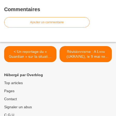
Commentaires
Ajouter un commentaire
< Un reportage du «
Révisionnisme : A Lvov
Guardian » sur la situation
(UKRAINE), le 9 mai ne
au Venezuela
sera pas le jour de la
victoire sur le fascisme. >
Hébergé par Overblog
Top articles
Pages
Contact
Signaler un abus
C.G.U.