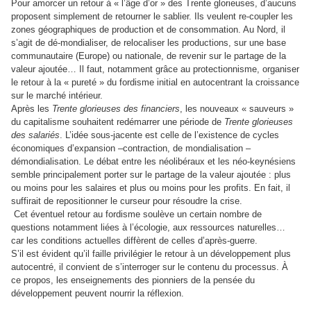
Pour amorcer un retour à « l’âge d’or » des Trente glorieuses, d’aucuns
proposent simplement de retourner le sablier. Ils veulent re-coupler les
zones géographiques de production et de consommation. Au Nord, il
s’agit de dé-mondialiser, de relocaliser les productions, sur une base
communautaire (Europe) ou nationale, de revenir sur le partage de la
valeur ajoutée… Il faut, notamment grâce au protectionnisme, organiser
le retour à la « pureté » du fordisme initial en autocentrant la croissance
sur le marché intérieur.
Après les
Trente glorieuses des financiers
, les nouveaux « sauveurs »
du capitalisme souhaitent redémarrer une période de
Trente glorieuses
des salariés
. L’idée sous-jacente est celle de l’existence de cycles
économiques d’expansion –contraction, de mondialisation –
démondialisation. Le débat entre les néolibéraux et les néo-keynésiens
semble principalement porter sur le partage de la valeur ajoutée : plus
ou moins pour les salaires et plus ou moins pour les profits. En fait, il
suffirait de repositionner le curseur pour résoudre la crise.
Cet éventuel retour au fordisme soulève un certain nombre de
questions notamment liées à l’écologie, aux ressources naturelles…
car les conditions actuelles diffèrent de celles d’après-guerre.
S’il est évident qu’il faille privilégier le retour à un développement plus
autocentré, il convient de s’interroger sur le contenu du processus. À
ce propos, les enseignements des pionniers de la pensée du
développement peuvent nourrir la réflexion.