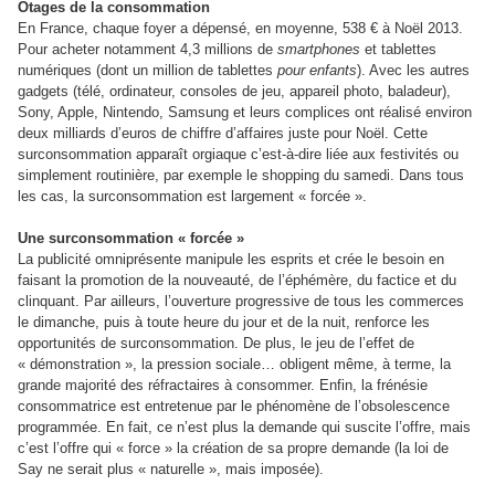
Otages de la consommation
En France, chaque foyer a dépensé, en moyenne, 538 € à Noël 2013.
Pour acheter notamment 4,3 millions de
smartphones
et tablettes
numériques (dont un million de tablettes
pour enfants
). Avec les autres
gadgets (télé, ordinateur, consoles de jeu, appareil photo, baladeur),
Sony, Apple, Nintendo, Samsung et leurs complices ont réalisé environ
deux milliards d’euros de chiffre d’affaires juste pour Noël. Cette
surconsommation apparaît orgiaque c’est-à-dire liée aux festivités ou
simplement routinière, par exemple le shopping du samedi. Dans tous
les cas, la surconsommation est largement « forcée ».
Une surconsommation « forcée »
La publicité omniprésente manipule les esprits et crée le besoin en
faisant la promotion de la nouveauté, de l’éphémère, du factice et du
clinquant. Par ailleurs, l’ouverture progressive de tous les commerces
le dimanche, puis à toute heure du jour et de la nuit, renforce les
opportunités de surconsommation. De plus, le jeu de l’effet de
« démonstration », la pression sociale… obligent même, à terme, la
grande majorité des réfractaires à consommer. Enfin, la frénésie
consommatrice est entretenue par le phénomène de l’obsolescence
programmée. En fait, ce n’est plus la demande qui suscite l’offre, mais
c’est l’offre qui « force » la création de sa propre demande (la loi de
Say ne serait plus « naturelle », mais imposée).