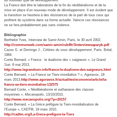
du nouveau type de développement.
La France doit être le laboratoire de la fin du néolibéralisme et de la
mise en place d’un nouveau mode de développement. Il est évident que
la transition se heurtera à des résistances de la part de tous ceux qui
profitent du système dans sa forme actuelle. Vaincre ces résistances
ne se fera probablement pas sans violence.
Bibliographie
Berthelot Yves, Interview de Samir Amin, Paris, le 30 avril 2002,
http://communweb.com/samir-amin/rub4fr/3interviewsaparyb.pdf
Cazes G. et Domingo J.,
Critères du sous développement
, Paris, Bréal,
1984.
Conte Bernard, « France : le dualisme des « saigneurs »,
Le Grand
Soir
, 8 mai 2013,
http://www.legrandsoir.info/france-le-dualisme-des-saigneurs.html
Conte Bernard, « La France se Tiers-mondialise ? », Agoravox, 18
mars 2013,
http://www.agoravox.fr/actualites/economie/article/la-
france-se-tiers-mondialise-132575
Bernard Conte, « Néolibéralisme et euthanasie des classes
moyennes »,
Mecanopolis
, 13/10/2010,
http://www.mecanopolis.org/?p=20157
Conte Bernard, « La Grèce préfigure la Tiers-mondialisation de
l’Europe », CADTM, 19 mars 2010,
http://cadtm.org/La-Grece-prefigure-la-Tiers