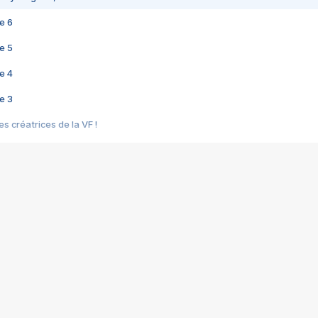
e 6
e 5
e 4
e 3
s créatrices de la VF !
e 2
e 1
e Mektoub My Love arrive enfin ! Rencontre avec Shaïn Boumedine et Sal
i : après Toni en famille
elle réalise le bouleversant Dites lui que je l'aime
ais ! Rencontre autour de Vie privée de Rebecca Zlotowski
 de Marguerite, Grave... Rencontre avec Ella Rumpf