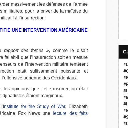
barder massivement les défenses de l’armée
s militaires, pour la priver de la maîtrise du
ficatif à l’insurrection.
TIFIE UNE INTERVENTION AMÉRICAINE
le rapport des forces »
, comme le disait
fallait-il que l’insurrection soit en mesure
enseurs de l’intervention militaire tentèrent
#L
ection était suffisamment puissante et
#C
l’offensive aérienne des Occidentaux.
#
#P
 les opinions que cette insurrection était
#L
 djihadistes étaient marginaux.
#I
#H
l’
Institute for the Study of War
, Elizabeth
#
méricaine Fox News une
lecture des faits
#S
#L