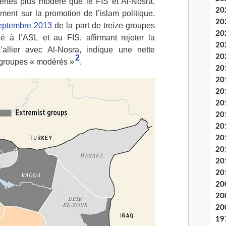
 certes plus modéré que le
FIS
et Al-Nosra,
20
ent sur la promotion de l’islam politique.
20
septembre 2013
de la part de treize groupes
20
ié à l’
ASL
et au
FIS
, affirmant rejeter la
20
s’allier avec Al-Nosra, indique une nette
20
2
s groupes « modérés »
.
20
20
20
20
20
20
20
20
20
20
20
20
20
19