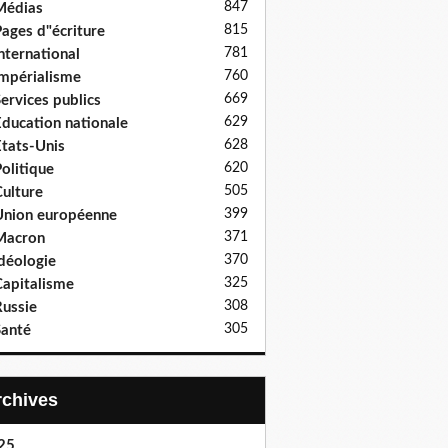
847
Médias
815
ages d"écriture
781
nternational
760
mpérialisme
669
ervices publics
629
ducation nationale
628
tats-Unis
620
olitique
505
ulture
399
nion européenne
371
Macron
370
déologie
325
apitalisme
308
ussie
305
anté
Archives
25