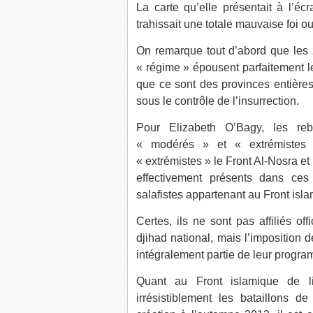
La carte qu’elle présentait à l’écr
trahissait une totale mauvaise foi 
On remarque tout d’abord que les z
« régime » épousent parfaitement le
que ce sont des provinces entières
sous le contrôle de l’insurrection.
Pour Elizabeth O’Bagy, les re
« modérés » et « extrémistes »
« extrémistes » le Front Al-Nosra et 
effectivement présents dans ces
salafistes appartenant au Front isla
Certes, ils ne sont pas affiliés of
djihad national, mais l’imposition d
intégralement partie de leur progr
Quant au Front islamique de li
irrésistiblement les bataillons de