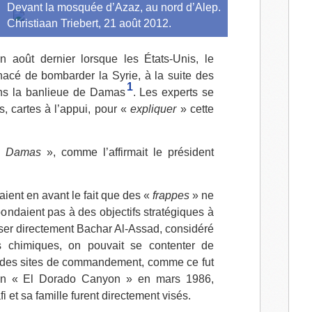
Devant la mosquée d’Azaz, au nord d’Alep.
l
Christiaan Triebert
, 21 août 2012.
in août dernier lorsque les États-Unis, le
acé de bombarder la Syrie, à la suite des
1
ns la banlieue de Damas
. Les experts se
, cartes à l’appui, pour «
expliquer
» cette
e Damas
», comme l’affirmait le président
taient en avant le fait que des «
frappes
» ne
spondaient pas à des objectifs stratégiques à
viser directement Bachar Al-Assad, considéré
 chimiques, on pouvait se contenter de
et des sites de commandement, comme ce fut
tion « El Dorado Canyon » en mars 1986,
t sa famille furent directement visés.