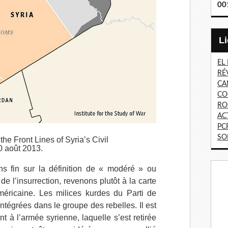
00
EL
RÉ
CA
CO
RO
AC
PC
SO
he Front Lines of Syria’s Civil
0 août 2013.
ns fin sur la définition de « modéré » ou
de l’insurrection, revenons plutôt à la carte
méricaine. Les milices kurdes du Parti de
 intégrées dans le groupe des rebelles. Il est
 à l’armée syrienne, laquelle s’est retirée