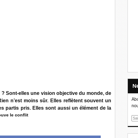
ité ? Sont-elles une vision objective du monde, de
Abo
Rien n’est moins sûr. Elles reflètent souvent un
nou
es partis pris. Elles sont aussi un élément de la
uve le conflit
E
m
a
i