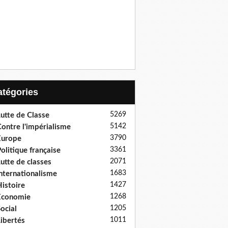
Catégories
5269
utte de Classe
5142
ontre l'impérialisme
3790
Europe
3361
olitique française
2071
utte de classes
1683
nternationalisme
1427
istoire
1268
Economie
1205
ocial
1011
ibertés