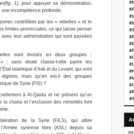
#
an
(fig. 1),
pour appuyer sa démonstration,
#P
ou une incompétence profonde.
#i
ones contrôlées par les « rebelles » et le
#I
s limites provinciales, ce qui laisse penser
#S
 avec leur administration qui sont passées
#E
#E
#P
belles sont divisés en deux groupes :
#C
 : sans doute classe-t-elle parmi les
#U
l’État islamique d’Irak et du Levant, qui sont
#
 régions, mais qu’en est-il des groupes
#I
mique de Syrie (
FIS
) ?
#C
#R
ficiellement à Al-Qaida et ne prônent qu’un
#S
e la charia et l’exclusion des minorités font
amme.
bération de la Syrie (
FILS
), qui attire
 l’Armée syrienne libre (
ASL
) depuis sa
20