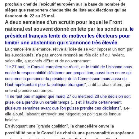
prochain chef de l'exécutif européen sur la base du nombre de
sièges que remportera chaque tête de liste aux élections qui se
tiendront du 22 au 25 mai.
A deux semaines d'un scrutin pour lequel le Front
national est souvent donné en tête par les sondeurs,
le
président français tente de motiver les électeurs pour
limiter une abstention qui s'annonce très élevée
.
La chancelière allemande, rétive à l'idée de se voir imposer un nom par
les eurodéputés, n'a pas encore renoncé au rôle décisif qui revient,
selon elle, aux chefs d'Etat et de gouvernement.
"
Le 27 mai, le Conseil européen se réunit, et le traité de Lisbonne nous
confie la responsabilité d'élaborer une proposition, aussi bien en ce qui
concerne la personne du président de la Commission mais aussi du
Haut représentant pour la politique étrangère
", a dit la chancelière, qui
entend prendre son temps.
"
Il ne faut pas imaginer que mardi 27 ou mercredi 28 une décision soit
prise, cela prendra un certain temps (...) et il faudra certainement
plusieurs semaines avant que l'on puisse prendre ces décisions
", a-t-
elle ajouté, laissant entrevoir une négociation politique de longue
haleine.
En évoquant une "grande coalition",
la chancelière ouvre la
possibilité pour le Conseil de choisir une personnalité européenne