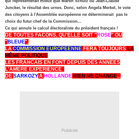
qui représenterait mieux que Martin Schulz ou Jean-Claude
Juncker, le résultat des urnes. Donc, selon Angela Merkel, le vote
des citoyens à l'Assemblée européenne ne déterminerait pas le
choix du futur chef de la Commission...
Ce qui annule le calcul électoraliste du président français !
DE TOUTES FACONS, QU'ELLE SOIT "
ROSE
" OU
"
BLEUE
",
LA
COMMISSION EUROPEENNE
FERA TOUJOURS
LA
MÊME POLITIQUE
LES FRANCAIS EN FONT DEPUIS DES ANNEES
L'AMERE EXPERIENCE
DE
SARKOZY
A
HOLLANDE
RIEN NE CHANGE
...
Publicité