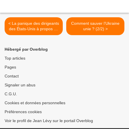
< La panique des dirigeants
Comment sauver l’Ukraine
des États-Unis à propos de
unie ? (2/2) >
la Crimée est liée à la peur
de perdre la domination
mondiale
Hébergé par Overblog
Top articles
Pages
Contact
Signaler un abus
C.G.U.
Cookies et données personnelles
Préférences cookies
Voir le profil de Jean Lévy sur le portail Overblog