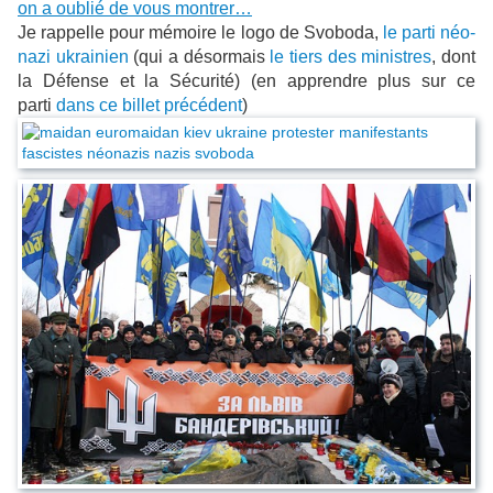
on a oublié de vous montrer…
Je rappelle pour mémoire le logo de Svoboda,
le parti néo-
nazi ukrainien
(qui a désormais
le tiers des ministres
, dont
la Défense et la Sécurité) (en apprendre plus sur ce
parti
dans ce billet précédent
)