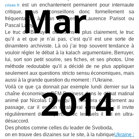
Mar
est un enchantement permanent pour internaute
crises.fr
critique, nous déconseillons donc formellement sa
fréquentation à Jean Quatremer, Laurence Parisot ou
Pascal Lamy.
Le truc de Berruyer, ou disons-le plus clairement, le truc
qu’il a et que je n’ai pas, c’est qu’il est une sorte de
dinamitero archiviste. Là où j’ai trop souvent tendance à
vouloir régler le débat à la kalach argumentaire, Berruyer,
lui, sort son petit sourire, ses fiches, et ses photos. Une
méthode redoutable qu’il a décidé de ne plus appliquer
seulement aux questions stricto sensu économiques, mais
aussi à la grande question du moment : l’Ukraine.
2014
Voilà ce que ça donnait par exemple lundi dernier sur la
chaîne économique BFM-Business dans le débat matinal
animé par Nicolas Doze, qu’on félicitera chaudement au
passage, car il est un ultralibéral conséquent : il invite
régulièrement des experts avec lesquels il est en ultra-
désaccord.
Des photos comme celles du leader de Svoboda,
on en trouve des dizaines sur le site, à la rubrique
Ukraine :