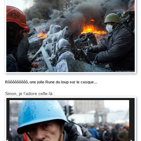
Rôôôôôôôôô, une jolie Rune du loup sur le casque…
Sinon, je l’adore celle-là :