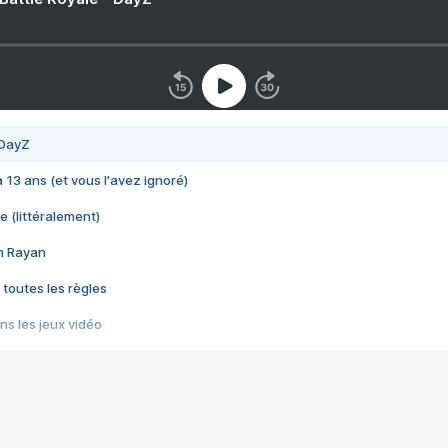
 DayZ
 a 13 ans (et vous l'avez ignoré)
e (littéralement)
im Rayan
 toutes les règles
s les jeux vidéo
us choquant de Rockstar ? - Le scandale BULLY
e plus moche de Steam
du RÊVE tourne au CAUCHEMAR