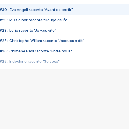
#30 : Eve Angeli raconte "Avant de partir"
#29 : MC Solaar raconte "Bouge de là"
28 : Lorie raconte "Je vais vite"
#27 : Christophe Willem raconte "Jacques a dit"
#26 : Chimène Badi raconte "Entre nous"
#25 : Indochine raconte "3e sexe"
#24 : Zaho raconte "C'est chelou"
#23 : Patrick Bruel raconte "Au café des délices"
#22 : Kyo raconte "Le chemin"
#21 : Nolwenn Leroy raconte "Cassé"
#20 : Patrick Hernandez raconte "Born to be alive"
#19 : Lorie raconte "Près de moi"