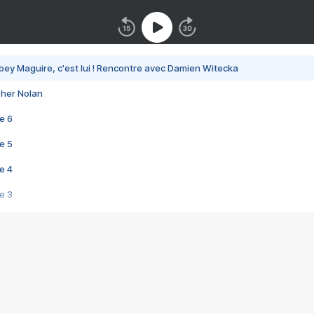
bey Maguire, c'est lui ! Rencontre avec Damien Witecka
pher Nolan
e 6
e 5
e 4
e 3
s créatrices de la VF !
e 2
e 1
e Mektoub My Love arrive enfin ! Rencontre avec Shaïn Boumedine et Sal