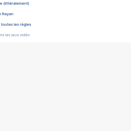
e (littéralement)
im Rayan
 toutes les règles
s les jeux vidéo
us choquant de Rockstar ? - Le scandale BULLY
e plus moche de Steam
du RÊVE tourne au CAUCHEMAR
pendant 8 heures
it… à tort
umiliés par un jeu vidéo
ire - Final Fantasy 8
ti un empire - Age of Empires
story DOFUS