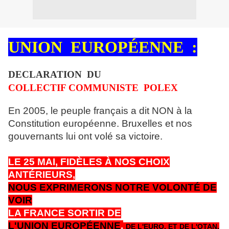
UNION EUROPÉENNE
:
DECLARATION DU
COLLECTIF COMMUNISTE POLEX
En 2005, le peuple français a dit NON à la
Constitution européenne. Bruxelles et nos
gouvernants lui ont volé sa victoire.
LE 25 MAI, FIDÈLES À NOS CHOIX
ANTÉRIEURS,
NOUS EXPRIMERONS NOTRE VOLONTÉ DE
VOIR
LA FRANCE SORTIR DE
L'UNION EUROPÉENNE
,
DE L'EURO, ET DE L'OTAN.