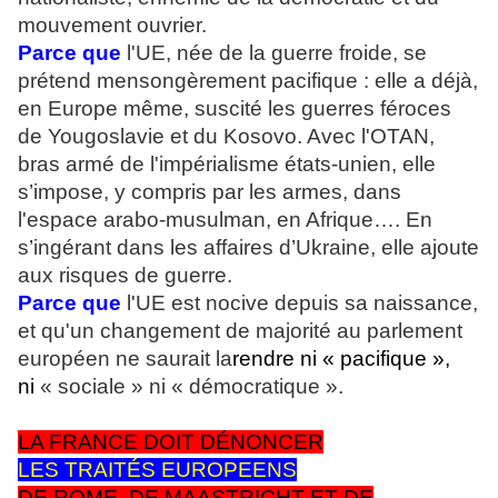
mouvement ouvrier.
Parce que
l'UE, née de la guerre froide, se
prétend mensongèrement pacifique : elle a déjà,
en Europe même, suscité les guerres féroces
de Yougoslavie et du Kosovo. Avec l'OTAN,
bras armé de l'impérialisme états-unien, elle
s’impose, y compris par les armes, dans
l'espace arabo-musulman, en Afrique…. En
s’ingérant dans les affaires d’Ukraine, elle ajoute
aux risques de guerre.
Parce que
l'UE est nocive depuis sa naissance,
et qu'un changement de majorité au parlement
européen ne saurait la
rendre ni « pacifique »,
ni
« sociale » ni « démocratique ».
LA FRANCE DOIT DÉNONCER
LES TRAITÉS EUROPEENS
DE ROME, DE MAASTRICHT ET DE