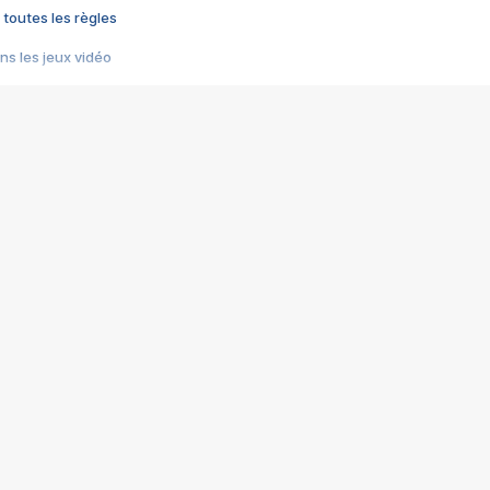
 toutes les règles
s les jeux vidéo
us choquant de Rockstar ? - Le scandale BULLY
e plus moche de Steam
du RÊVE tourne au CAUCHEMAR
pendant 8 heures
it… à tort
umiliés par un jeu vidéo
ire - Final Fantasy 8
ti un empire - Age of Empires
story DOFUS
tard, il crée l'un des pires jeux de tous les temps, MindsEye.