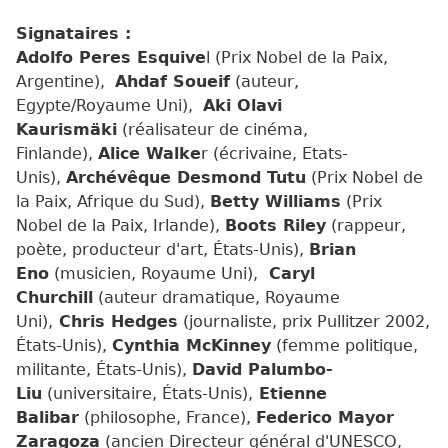
Signataires :
Adolfo Peres Esquive
l (Prix Nobel de la Paix,
Argentine),
Ahdaf Soueif
(auteur,
Egypte/Royaume Uni),
Aki Olavi
Kaurismäki
(réalisateur de cinéma,
Finlande),
Alice Walke
r (écrivaine, Etats-
Unis),
Archévêque Desmond Tutu
(Prix Nobel de
la Paix, Afrique du Sud),
Betty Williams
(Prix
Nobel de la Paix, Irlande),
Boots Riley
(rappeur,
poète, producteur d'art, États-Unis),
Brian
Eno
(musicien, Royaume Uni),
Caryl
Churchill
(auteur dramatique, Royaume
Uni),
Chris Hedges
(journaliste, prix Pullitzer 2002,
États-Unis),
Cynthia McKinney
(femme politique,
militante, États-Unis),
David Palumbo-
Liu
(universitaire, États-Unis),
Etienne
Balibar
(philosophe, France),
Federico Mayor
Zaragoza
(ancien Directeur général d'UNESCO,