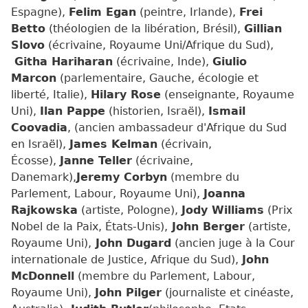
Espagne),
Felim Egan
(peintre, Irlande),
Frei
Betto
(théologien de la libération, Brésil),
Gillian
Slovo
(écrivaine, Royaume Uni/Afrique du Sud),
Githa Hariharan
(écrivaine, Inde),
Giulio
Marcon
(parlementaire, Gauche, écologie et
liberté, Italie),
Hilary Rose
(enseignante, Royaume
Uni),
Ilan Pappe
(historien, Israël),
Ismail
Coovadia
, (ancien ambassadeur d'Afrique du Sud
en Israël),
James Kelman
(écrivain,
Écosse),
Janne Teller
(écrivaine,
Danemark),
Jeremy Corbyn
(membre du
Parlement, Labour, Royaume Uni),
Joanna
Rajkowska
(artiste, Pologne),
Jody Williams
(Prix
Nobel de la Paix, États-Unis),
John Berger
(artiste,
Royaume Uni),
John Dugard
(ancien juge à la Cour
internationale de Justice, Afrique du Sud),
John
McDonnell
(membre du Parlement, Labour,
Royaume Uni),
John Pilger
(journaliste et cinéaste,