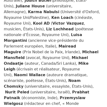
Australie),
Judith Butler
(philosophe, Etats-
Unis),
Juliane House
(universitaire,
Allemagne),
Karma Nabulsi
(Université d'Oxford,
Royaume Uni/Palestine),
Ken Loach
(cinéaste,
Royaume Uni),
Kool AD
(
Victor Vazquez
,
musicien, États-Unis),
Liz Lochhead
(poétesse
nationale d’Écosse, Royaume Uni),
Luisa
Morgantini
(ancienne vice-présidente du
Parlement européen, Italie),
Mairead
Maguire
(Prix Nobel de la Paix, Irlande),
Michael
Mansfield
(avocat, Royaume Uni),
Michael
Ondaatje
(auteur, Canada/Sri Lanka),
Mike
Leigh
(écrivain et réalisateur, Royaume
Uni),
Naomi Wallace
(auteure dramatique,
scénariste, poétesse, États-Unis),
Noam
Chomsky
(universitaire, essayiste, États-Unis),
Nurit Peled
(universitaire, Israël),
Prabhat
Patnaik
(économiste, Inde),
Przemyslaw
Wielgosz
(rédacteur en chef, « Monde