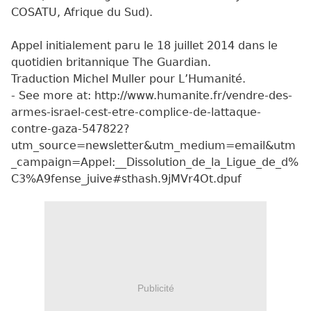
COSATU, Afrique du Sud).
Appel initialement paru le 18 juillet 2014 dans le
quotidien britannique The Guardian.
Traduction Michel Muller pour L’Humanité.
- See more at: http://www.humanite.fr/vendre-des-
armes-israel-cest-etre-complice-de-lattaque-
contre-gaza-547822?
utm_source=newsletter&utm_medium=email&utm
_campaign=Appel:__Dissolution_de_la_Ligue_de_d%
C3%A9fense_juive#sthash.9jMVr4Ot.dpuf
Publicité