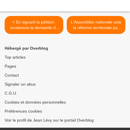
< En signant la pétition,
L'Assemblée nationale vote
soutenons la demande de
la réforme territoriale par
dissolution de la LDJ
une minorité de députés
auprès du ministre de
261 sur 577 >
l'intérierur, par Jean-
Hébergé par Overblog
Jacques CANDELIER
député du Nord
Top articles
Pages
Contact
Signaler un abus
C.G.U.
Cookies et données personnelles
Préférences cookies
Voir le profil de Jean Lévy sur le portail Overblog