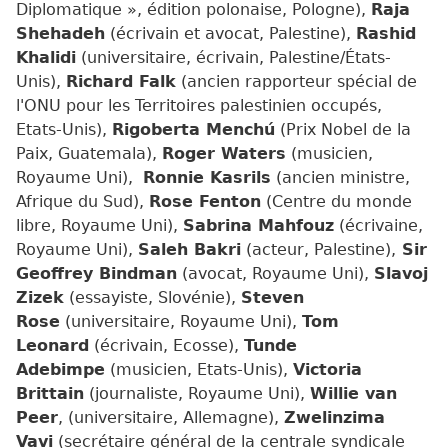
Diplomatique », édition polonaise, Pologne),
Raja
Shehadeh
(écrivain et avocat, Palestine),
Rashid
Khalidi
(universitaire, écrivain, Palestine/États-
Unis),
Richard Falk
(ancien rapporteur spécial de
l'ONU pour les Territoires palestinien occupés,
Etats-Unis),
Rigoberta Menchú
(Prix Nobel de la
Paix, Guatemala),
Roger Waters
(musicien,
Royaume Uni),
Ronnie Kasrils
(ancien ministre,
Afrique du Sud),
Rose Fenton
(Centre du monde
libre, Royaume Uni),
Sabrina Mahfouz
(écrivaine,
Royaume Uni),
Saleh Bakri
(acteur, Palestine),
Sir
Geoffrey Bindman
(avocat, Royaume Uni),
Slavoj
Zizek
(essayiste, Slovénie),
Steven
Rose
(universitaire, Royaume Uni),
Tom
Leonard
(écrivain, Ecosse),
Tunde
Adebimpe
(musicien, Etats-Unis),
Victoria
Brittain
(journaliste, Royaume Uni),
Willie van
Peer
, (universitaire, Allemagne),
Zwelinzima
Vavi
(secrétaire général de la centrale syndicale