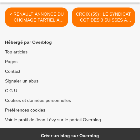
< RENAULT ANNONCE DU
CROIX (59) : LE SYNDICAT
CHOMAGE PARTIEL A
CGT DES 3 SUISSES A
DOUAI (59) - PSA VA
MOBILISE CE LUNDI DES
METTRE FIN AUX
CENTAINES DE SALARIES
CONTRATS DE 300
CONTRE LE "PLAN DE
Hébergé par Overblog
INTERIMAIRES A AULNAY
MODERNISATION" QUI
(93)
ABOUTIRAIT A
Top articles
SUPPRIMER 250 POSTES
Pages
>
Contact
Signaler un abus
C.G.U.
Cookies et données personnelles
Préférences cookies
Voir le profil de Jean Lévy sur le portail Overblog
Créer un blog sur Overblog