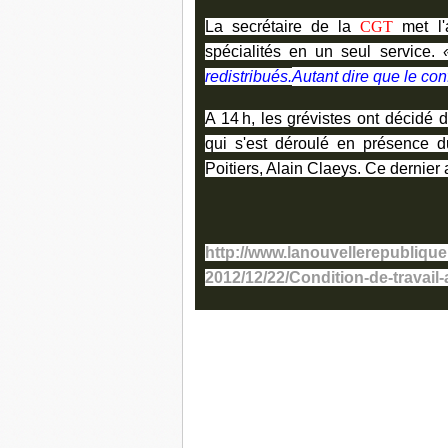
La secrétaire de la
CGT
met l'a
spécialités en un seul service.
redistribués.
Autant dire que le con
A 14 h, les grévistes ont décidé 
qui s'est déroulé en présence d
Poitiers, Alain Claeys. Ce dernier
http://www.lanouvellerepublique.
2012/12/22/Condition-de-travail