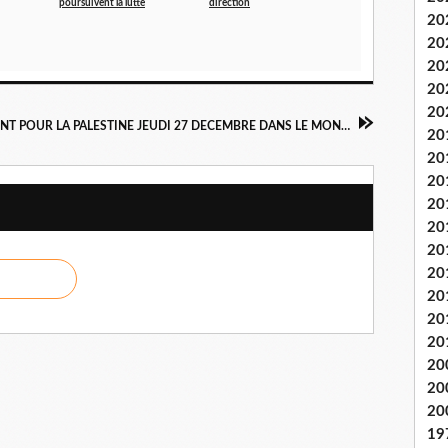
poursuivent la lutte
direction
20
20
20
20
20
RASSEMBLEMENT POUR LA PALESTINE JEUDI 27 DECEMBRE DANS LE MONDE ENTIER !
20
20
20
20
20
20
20
20
20
20
20
20
20
19