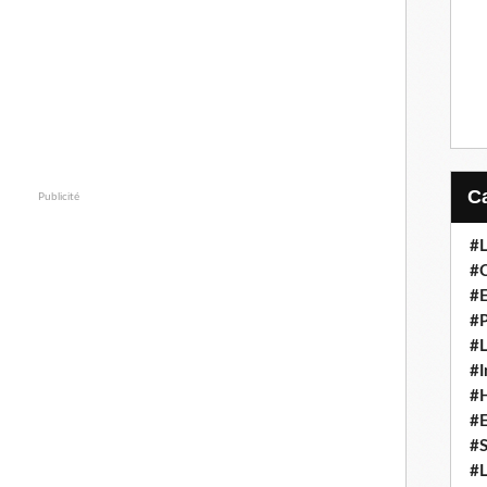
Publicité
#L
#C
#
#P
#L
#I
#H
#
#S
#L