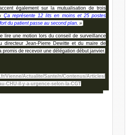
l
ccent également sur la mutualisation de trois
«
Ça représente 12 lits en moins et 25 postes
fort du patient passe au second plan.
»
de lire une motion lors du conseil de surveillance
u directeur Jean-Pierre Dewitte et du maire de
 a promis de recevoir une délégation début janvier.
fr/Vienne/Actualite/Sante/n/Contenus/Articles/
-au-CHU-il-y-a-urgence-selon-la-CGT