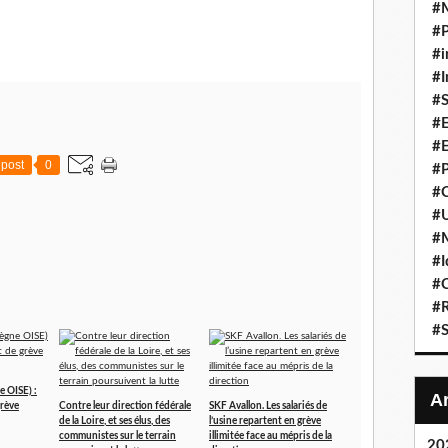
#
#P
#i
#I
#S
#E
#E
post
0
#P
#C
#U
#
#I
#C
#R
#S
 OISE) :
rève
Contre leur direction fédérale
SKF Avallon. Les salariés de
de la Loire, et ses élus, des
l’usine repartent en grève
communistes sur le terrain
illimitée face au mépris de la
20