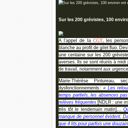
Sur les 200 grévistes, 100 envir
A l'appel de la
CGT
, les perso
blanche au profit de gilet fluo. Dev
une centaine sur les 200 gréviste
averses. Ils se sont réunis à mid
de travail, notamment aux urgence
Marie-Thérèse Pintureau, s
dysfonctionnements :
«
Les retou
temps partiels, les absences pas
relèves fréquentes
[NDLR : une inf
très tôt le lendemain matin]…
Qu
manque de personnel évident. Dan
que 4 lits pour parfois une douzain