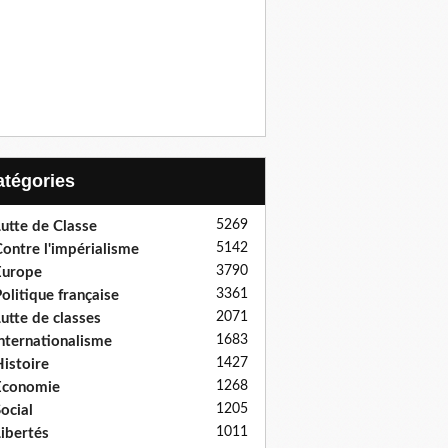
Catégories
5269
utte de Classe
5142
ontre l'impérialisme
3790
Europe
3361
olitique française
2071
utte de classes
1683
nternationalisme
1427
istoire
1268
Economie
1205
ocial
1011
ibertés