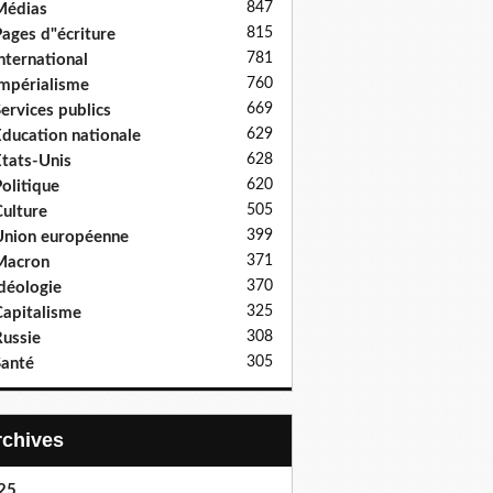
847
Médias
815
ages d"écriture
781
nternational
760
mpérialisme
669
ervices publics
629
ducation nationale
628
tats-Unis
620
olitique
505
ulture
399
nion européenne
371
Macron
370
déologie
325
apitalisme
308
ussie
305
anté
Archives
25