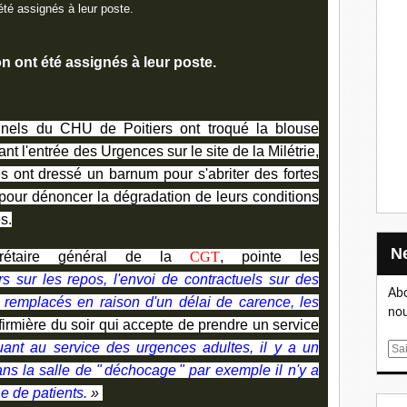
on ont été assignés à leur poste.
nnels du CHU de Poitiers ont troqué la blouse
ant l'entrée des Urgences sur le site de la Milétrie,
s ont dressé un barnum pour s'abriter des fortes
i pour dénoncer la dégradation de leurs conditions
s.
ecrétaire général de la
CGT
, pointe les
rs sur les repos, l'envoi de contractuels sur des
Abo
 remplacés en raison d'un délai de carence, les
nou
irmière du soir qui accepte de prendre un service
ant au service des urgences adultes, il y a un
E
m
s la salle de " déchocage " par exemple il n'y a
a
e de patients.
»
i