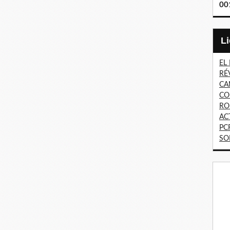
00
EL
RÉ
CA
CO
RO
AC
PC
SO