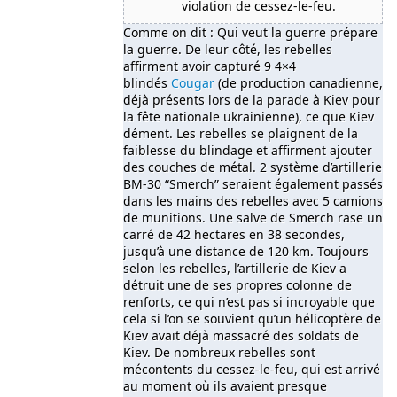
violation de cessez-le-feu.
Comme on dit : Qui veut la guerre prépare
la guerre. De leur côté, les rebelles
affirment avoir capturé 9 4×4
blindés
Cougar
(de production canadienne,
déjà présents lors de la parade à Kiev pour
la fête nationale ukrainienne), ce que Kiev
dément. Les rebelles se plaignent de la
faiblesse du blindage et affirment ajouter
des couches de métal. 2 système d’artillerie
BM-30 “Smerch” seraient également passés
dans les mains des rebelles avec 5 camions
de munitions. Une salve de Smerch rase un
carré de 42 hectares en 38 secondes,
jusqu’à une distance de 120 km. Toujours
selon les rebelles, l’artillerie de Kiev a
détruit une de ses propres colonne de
renforts, ce qui n’est pas si incroyable que
cela si l’on se souvient qu’un hélicoptère de
Kiev avait déjà massacré des soldats de
Kiev. De nombreux rebelles sont
mécontents du cessez-le-feu, qui est arrivé
au moment où ils avaient presque