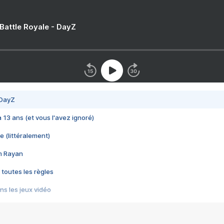
 Battle Royale - DayZ
 DayZ
 a 13 ans (et vous l'avez ignoré)
e (littéralement)
im Rayan
 toutes les règles
s les jeux vidéo
us choquant de Rockstar ? - Le scandale BULLY