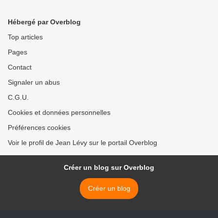
Prochain grand rendez-
Gbagbo...dans 1, 2, 3 ou 4
vous : le 16 octobre 2014
ans ! >
Hébergé par Overblog
pour reconquérir la Sécurité
Sociale !
Top articles
Pages
Contact
Signaler un abus
C.G.U.
Cookies et données personnelles
Préférences cookies
Voir le profil de Jean Lévy sur le portail Overblog
Créer un blog sur Overblog
Créer un blog