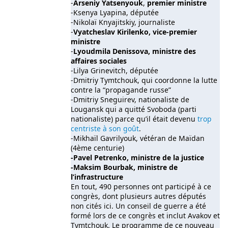
-
Arseniy Yatsenyouk
,
premier ministre
-Ksenya Lyapina, députée
-Nikolaï Knyajitskiy, journaliste
-
Vyatcheslav Kirilenko, vice-premier
ministre
-
Lyoudmila Denissova, ministre des
affaires sociales
-Lilya Grinevitch, députée
-Dmitriy Tymtchouk, qui coordonne la lutte
contre la “propagande russe”
-Dmitriy Sneguirev, nationaliste de
Lougansk qui a quitté Svoboda (parti
nationaliste) parce qu’il était devenu
trop
centriste à son goût
.
-Mikhaïl Gavrilyouk, vétéran de Maïdan
(4ème centurie)
-Pavel Petrenko, ministre de la justice
-Maksim Bourbak, ministre de
l’infrastructure
En tout, 490 personnes ont participé à ce
congrès, dont plusieurs autres députés
non cités ici. Un conseil de guerre a été
formé lors de ce congrès et inclut Avakov et
Tymtchouk. Le programme de ce nouveau