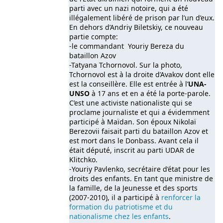
parti avec un nazi notoire, qui a été
illégalement libéré de prison par l’un d’eux.
En dehors d’Andriy Biletskiy, ce nouveau
partie compte:
-le commandant Youriy Bereza du
bataillon Azov
-Tatyana Tchornovol. Sur la photo,
Tchornovol est à la droite d’Avakov dont elle
est la conseillère. Elle est entrée à l’
UNA-
UNSO
à 17 ans et en a été la porte-parole.
C’est une activiste nationaliste qui se
proclame journaliste et qui a évidemment
participé à Maïdan. Son époux Nikolaï
Berezovii faisait parti du bataillon Azov et
est mort dans le Donbass. Avant cela il
était député, inscrit au parti UDAR de
Klitchko.
-Youriy Pavlenko, secrétaire d’état pour les
droits des enfants. En tant que ministre de
la famille, de la Jeunesse et des sports
(2007-2010), il a participé à
renforcer la
formation du patriotisme et du
nationalisme chez les enfants
.