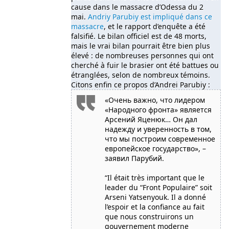
cause dans le massacre d’Odessa du 2
mai.
Andriy Parubiy est impliqué dans ce
massacre
, et le rapport d’enquête a été
falsifié. Le bilan officiel est de 48 morts,
mais le vrai bilan pourrait être bien plus
élevé : de nombreuses personnes qui ont
cherché à fuir le brasier ont été battues ou
étranglées, selon de nombreux témoins.
Citons enfin ce propos d’Andrei Parubiy :
«Очень важно, что лидером
«Народного фронта» является
Арсений Яценюк… Он дал
надежду и уверенность в том,
что мы построим современное
европейское государство», –
заявил Парубий.
“Il était très important que le
leader du “Front Populaire” soit
Arseni Yatsenyouk. Il a donné
l’espoir et la confiance au fait
que nous construirons un
gouvernement moderne