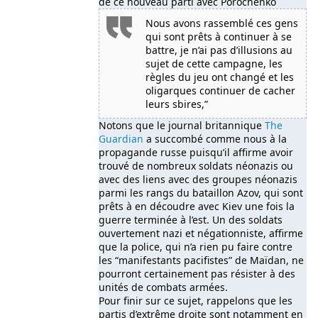
de ce nouveau parti avec Porochenko
Nous avons rassemblé ces gens
qui sont prêts à continuer à se
battre, je n’ai pas d’illusions au
sujet de cette campagne, les
règles du jeu ont changé et les
oligarques continuer de cacher
leurs sbires,”
Notons que le journal britannique
The
Guardian
a succombé comme nous à la
propagande russe puisqu’il affirme avoir
trouvé de nombreux soldats néonazis ou
avec des liens avec des groupes néonazis
parmi les rangs du bataillon Azov, qui sont
prêts à en découdre avec Kiev une fois la
guerre terminée à l’est. Un des soldats
ouvertement nazi et négationniste, affirme
que la police, qui n’a rien pu faire contre
les “manifestants pacifistes” de Maïdan, ne
pourront certainement pas résister à des
unités de combats armées.
Pour finir sur ce sujet, rappelons que les
partis d’extrême droite sont notamment en