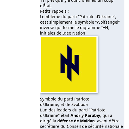
111), et qu’il y a donc bien eu un coup
d’État.
Petits rappels :
L’emblème du parti “Patriote d’Ukraine”,
c’est simplement le symbole “Wolfsangel”
inversé qui forme le digramme I+N,
initiales de Idée Nation
Symbole du parti Patriote
d’Ukraine, et de Svoboda
L’un des leaders du parti “Patriote
d’Ukraine” était
Andriy Parubiy
, qui a
dirigé la
défense de Maïdan
, avant d’être
secrétaire du Conseil de sécurité nationale