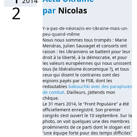
2014
2
par
Nicolas
Y-a-pas-de-néonazis-en-Ukraine-mais-un-
peu-quand-même
Nous nous sommes tous trompés : Marie
Mendras, Julien Sauvaget et consorts ont
raison : les Ukrainiens se battent pour leur
droit à la liberté, à la démocratie, et pour
les valeurs européennes qui nous unissent
tous (le libéralisme économique ?), et tous
ceux qui disent le contraires sont des
espions payés par le FSB, dont les
redoutables
babouchki avec des parapluies
de combat
. D’ailleurs, j’attends mon
chèque.
Le 31 mars 2014, le “Front Populaire” a été
officiellement enregistré. Son premier
congrès s’est ouvert le 10 septembre. Sur la
photo, on voit quelques une des membres
proéminents de ce parti dont le slogan est
“une équipe forte pour des temps difficiles”