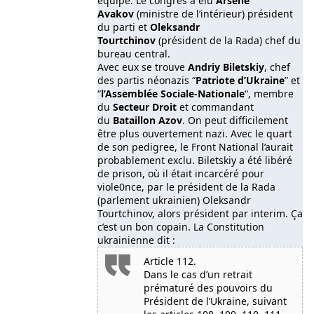
équipe. Le congrès a élu
Arsène
Avakov
(ministre de l’intérieur) président
du parti et
Oleksandr
Tourtchinov
(président de la Rada) chef du
bureau central.
Avec eux se trouve
Andriy Biletskiy
, chef
des partis néonazis “
Patriote d’Ukraine
” et
“
l’Assemblée Sociale-Nationale
“, membre
du
Secteur Droit
et commandant
du
Bataillon Azov
. On peut difficilement
être plus ouvertement nazi. Avec le quart
de son pedigree, le Front National l’aurait
probablement exclu. Biletskiy a été libéré
de prison, où il était incarcéré pour
viole0nce, par le président de la Rada
(parlement ukrainien) Oleksandr
Tourtchinov, alors président par interim. Ça
c’est un bon copain. La Constitution
ukrainienne dit :
Article 112.
Dans le cas d’un retrait
prématuré des pouvoirs du
Président de l’Ukraine, suivant