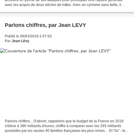
accélère le rythme de ses attaques pour provoquer une rupture générale
avec les acquis de deux siècles de luttes. Avec un cynisme sans faille, il
applique à la lettre le programme...
Parlons chiffres, par Jean LEVY
Publié le 08/03/2018 à 07:02
Par
Jean Lévy
Parlons chiffres... D'abord, rappelons que le budget de la France en 2018
s'élève à 386 milliards d'euros, chiffre à comparer avec les 265 milliards
possédés par les seules 40 familles françaises les plus riches. .. Et "ils" - les