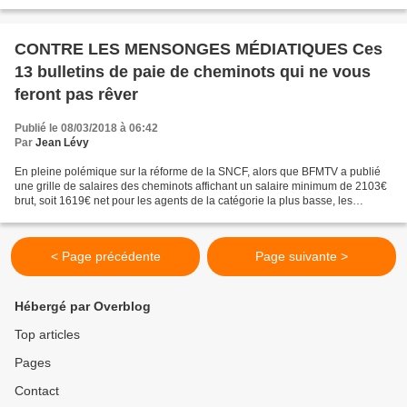
passant par RTL, la sympathie...
CONTRE LES MENSONGES MÉDIATIQUES Ces
13 bulletins de paie de cheminots qui ne vous
feront pas rêver
Publié le 08/03/2018 à 06:42
Par
Jean Lévy
En pleine polémique sur la réforme de la SNCF, alors que BFMTV a publié
une grille de salaires des cheminots affichant un salaire minimum de 2103€
brut, soit 1619€ net pour les agents de la catégorie la plus basse, les
bulletins de paie des « privilégiés...
< Page précédente
Page suivante >
Hébergé par Overblog
Top articles
Pages
Contact