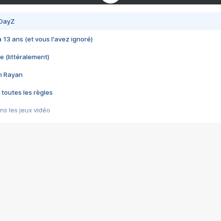
 DayZ
 a 13 ans (et vous l'avez ignoré)
e (littéralement)
im Rayan
 toutes les règles
s les jeux vidéo
us choquant de Rockstar ? - Le scandale BULLY
e plus moche de Steam
du RÊVE tourne au CAUCHEMAR
pendant 8 heures
it… à tort
umiliés par un jeu vidéo