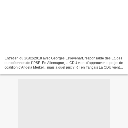
Entretien du 26/02/2018 avec Georges Estievenart, responsable des Etudes
européennes de l'IPSE. En Allemagne, la CDU vient d'approuver le projet de
coalition d'Angela Merkel... mais à quel prix ? RT en français La CDU vient
d'approuver le projet de coalition...