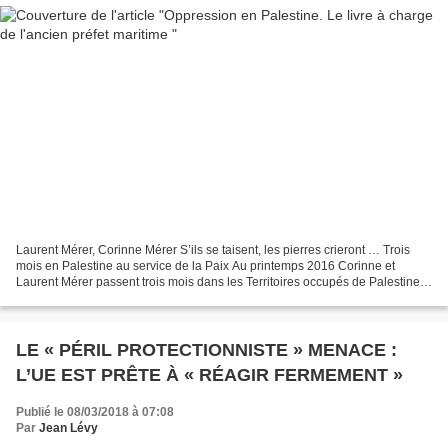
Laurent Mérer, Corinne Mérer S’ils se taisent, les pierres crieront … Trois
mois en Palestine au service de la Paix Au printemps 2016 Corinne et
Laurent Mérer passent trois mois dans les Territoires occupés de Palestine à
l’appel des Églises chrétiennes...
LE « PÉRIL PROTECTIONNISTE » MENACE :
L’UE EST PRÊTE À « RÉAGIR FERMEMENT »
Publié le 08/03/2018 à 07:08
Par
Jean Lévy