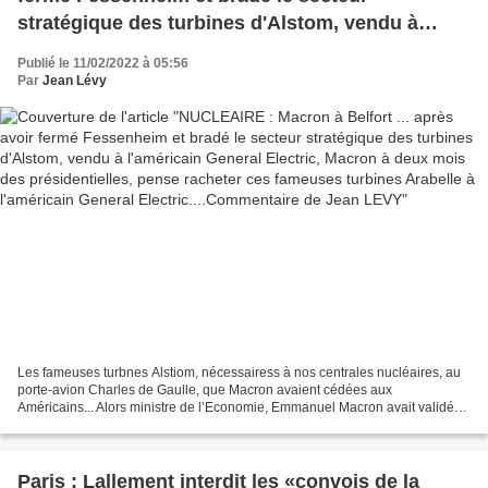
stratégique des turbines d'Alstom, vendu à
l'américain General Electric, Macron à deux
Publié le 11/02/2022 à 05:56
mois des présidentielles, pense racheter ces
Par
Jean Lévy
fameuses turbines Arabelle à l'américain
General Electric....Commentaire de Jean LEVY
Les fameuses turbnes Alstiom, nécessairess à nos centrales nucléaires, au
porte-avion Charles de Gaulle, que Macron avaient cédées aux
Américains... Alors ministre de l’Economie, Emmanuel Macron avait validé
en 2014 la cession de la branche stratégique...
Paris : Lallement interdit les «convois de la