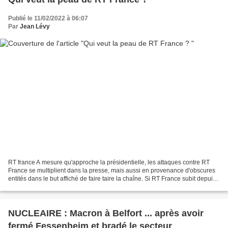
Publié le 11/02/2022 à 06:07
Par
Jean Lévy
RT france A mesure qu'approche la présidentielle, les attaques contre RT
France se multiplient dans la presse, mais aussi en provenance d'obscures
entités dans le but affiché de faire taire la chaîne. Si RT France subit depuis
sa naissance un acharnement...
NUCLEAIRE : Macron à Belfort ... après avoir
fermé Fessenheim et bradé le secteur