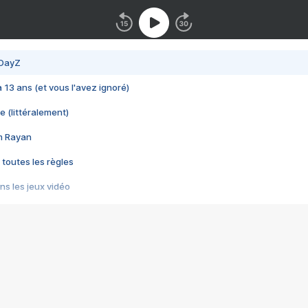
 DayZ
 a 13 ans (et vous l'avez ignoré)
e (littéralement)
im Rayan
 toutes les règles
s les jeux vidéo
us choquant de Rockstar ? - Le scandale BULLY
e plus moche de Steam
du RÊVE tourne au CAUCHEMAR
pendant 8 heures