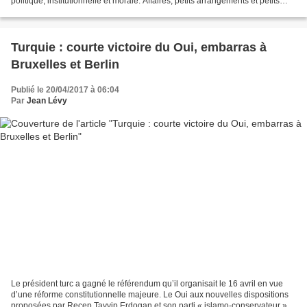
politique, institutionnelle et morale. Affaires, petits arrangements et petits
cadeaux entre amis, mépris...
Turquie : courte victoire du Oui, embarras à
Bruxelles et Berlin
Publié le 20/04/2017 à 06:04
Par
Jean Lévy
Le président turc a gagné le référendum qu’il organisait le 16 avril en vue
d’une réforme constitutionnelle majeure. Le Oui aux nouvelles dispositions
proposées par Recep Tayyip Erdogan et son parti « islamo-conservateur »,