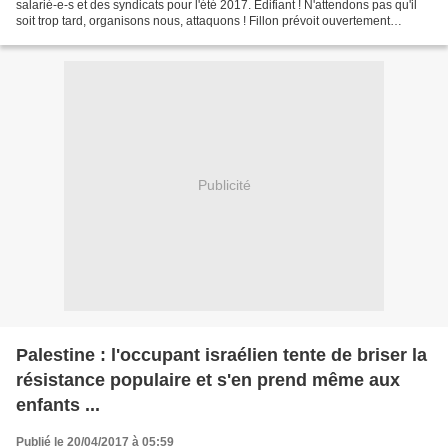
salarié-e-s et des syndicats pour l'été 2017. Edifiant ! N'attendons pas qu'il
soit trop tard, organisons nous, attaquons ! Fillon prévoit ouvertement
d'appliquer la Stratégie du...
Publicité
Palestine : l'occupant israélien tente de briser la
résistance populaire et s'en prend même aux
enfants ...
Publié le 20/04/2017 à 05:59