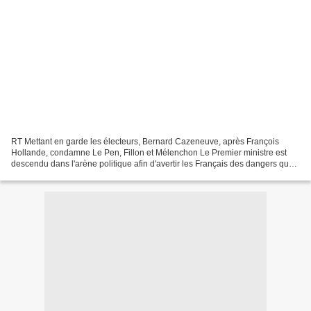
RT Mettant en garde les électeurs, Bernard Cazeneuve, après François
Hollande, condamne Le Pen, Fillon et Mélenchon Le Premier ministre est
descendu dans l'arène politique afin d'avertir les Français des dangers que
représenteraient Marine Le Pen, François...