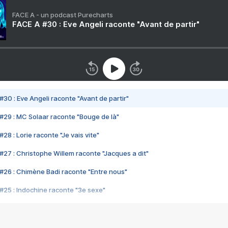
FACE A - un podcast Purecharts
FACE A #30 : Eve Angeli raconte "Avant de partir"
#30 : Eve Angeli raconte "Avant de partir"
#29 : MC Solaar raconte "Bouge de là"
28 : Lorie raconte "Je vais vite"
#27 : Christophe Willem raconte "Jacques a dit"
#26 : Chimène Badi raconte "Entre nous"
#25 : Indochine raconte "3e sexe"
#24 : Zaho raconte "C'est chelou"
#23 : Patrick Bruel raconte "Au café des délices"