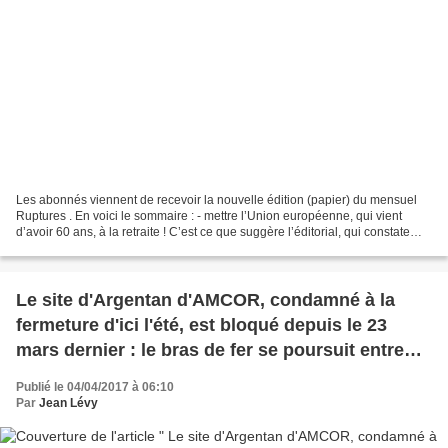
Les abonnés viennent de recevoir la nouvelle édition (papier) du mensuel
Ruptures . En voici le sommaire : - mettre l’Union européenne, qui vient
d’avoir 60 ans, à la retraite ! C’est ce que suggère l’éditorial, qui constate
que, depuis sa fondation,...
Le site d'Argentan d'AMCOR, condamné à la
fermeture d'ici l'été, est bloqué depuis le 23
mars dernier : le bras de fer se poursuit entre
les salariés et la direction du groupe Amcor sur
Publié le 04/04/2017 à 06:10
le terrain judiciaire.
Par
Jean Lévy