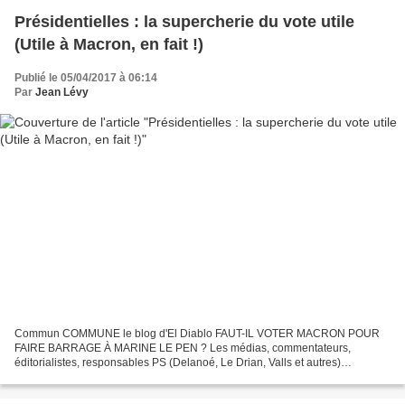
Présidentielles : la supercherie du vote utile
(Utile à Macron, en fait !)
Publié le 05/04/2017 à 06:14
Par
Jean Lévy
Commun COMMUNE le blog d'El Diablo FAUT-IL VOTER MACRON POUR
FAIRE BARRAGE À MARINE LE PEN ? Les médias, commentateurs,
éditorialistes, responsables PS (Delanoé, Le Drian, Valls et autres)
expliquent que le vote utile vers Macron est nécessaire pour faire...