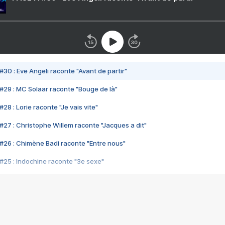
#30 : Eve Angeli raconte "Avant de partir"
#29 : MC Solaar raconte "Bouge de là"
28 : Lorie raconte "Je vais vite"
#27 : Christophe Willem raconte "Jacques a dit"
#26 : Chimène Badi raconte "Entre nous"
#25 : Indochine raconte "3e sexe"
#24 : Zaho raconte "C'est chelou"
#23 : Patrick Bruel raconte "Au café des délices"
#22 : Kyo raconte "Le chemin"