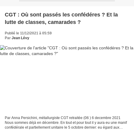
CGT : Où sont passés les confédéres ? Et la
lutte de classes, camarades ?
Publié le 11/12/2021 à 05:59
Par
Jean Lévy
Par Anna Persichini, métallurgiste CGT retraitée (06 ) 6 decembre 2021
Nous sommes déjà en décembre. En tout et pour tout il y aura eu une manif
confédérale et partiellement unitaire le 5 octobre dernier: eu égard aux
graves attaques que subit le monde...