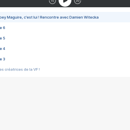
bey Maguire, c'est lui ! Rencontre avec Damien Witecka
e 6
e 5
e 4
e 3
s créatrices de la VF !
e 2
e 1
e Mektoub My Love arrive enfin ! Rencontre avec Shaïn Boumedine et Sal
i : après Toni en famille
elle réalise le bouleversant Dites lui que je l'aime