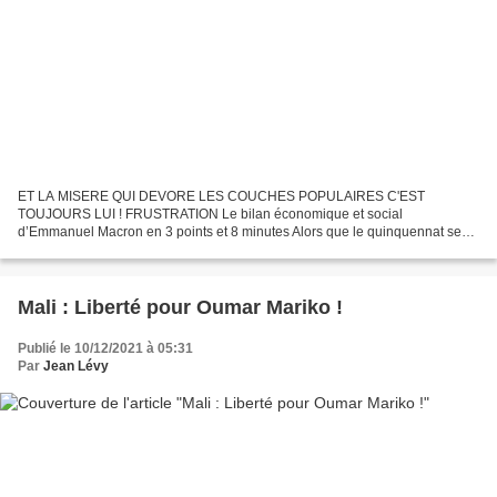
ET LA MISERE QUI DEVORE LES COUCHES POPULAIRES C'EST
TOUJOURS LUI ! FRUSTRATION Le bilan économique et social
d’Emmanuel Macron en 3 points et 8 minutes Alors que le quinquennat se
termine, les discussions commencent, entre collègues, amis, dans la
famille...
Mali : Liberté pour Oumar Mariko !
Publié le 10/12/2021 à 05:31
Par
Jean Lévy