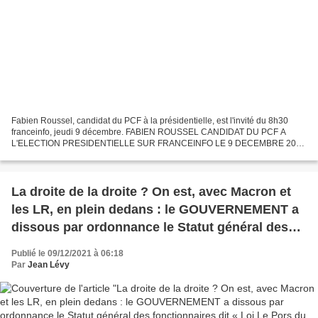
Fabien Roussel, candidat du PCF à la présidentielle, est l'invité du 8h30
franceinfo, jeudi 9 décembre. FABIEN ROUSSEL CANDIDAT DU PCF A
L'ELECTION PRESIDENTIELLE SUR FRANCEINFO LE 9 DECEMBRE 2021
POUR VOUS FAIRE VOUS-MÊME VOTRE OPINION VISIONNER LA
VIDEO...
La droite de la droite ? On est, avec Macron et
les LR, en plein dedans : le GOUVERNEMENT a
dissous par ordonnance le Statut général des
fonctionnaires dit « Loi Le Pors du 13 juillet
Publié le 09/12/2021 à 06:18
1983 » QUI EN PARLE ?
Par
Jean Lévy