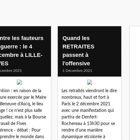
ntre les fauteurs
Quand les
guerre : le 4
RETRAITES
cembre à LILLE-
passent à
VES
l'offensive
écembre 2021
1 Décembre 2021
ntion : en raison de la
Les retraités viendront le dire
ure exercée par le Maire
nombreux, haut et fort à
illeneuve d'Ascq, le lieu
Paris le 2 décembre 2021
ge ! ce n'est plus salle
avec une manifestation qui
ueliez, mais à la Bourse
partira de Denfert-
ravail de Fives
Rochereau à 13h30 pour se
érence - débat : Pour
rendre d'une manière
prendre le monde dans
dynamique etcolorée à