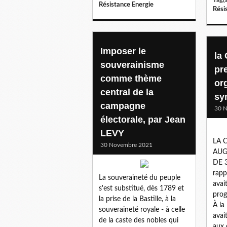
Résistance Energie
Rési
Imposer le
la
souverainisme
pr
comme thème
or
central de la
sy
campagne
30 
électorale, par Jean
LEVY
LA 
30 Novembre 2021
AUG
DE 3
rapp
La souveraineté du peuple
avai
s'est substitué, dès 1789 et
prog
la prise de la Bastille, à la
À la
souveraineté royale - à celle
avai
de la caste des nobles qui
aux 