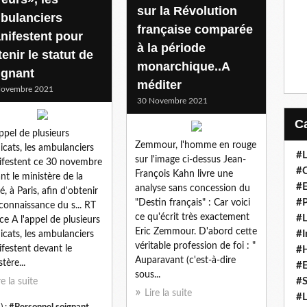
sur la Révolution
bulanciers
française comparée
nifestent pour
à la période
enir le statut de
monarchique..A
ignant
méditer
Novembre 2021
30 Novembre 2021
appel de plusieurs
Zemmour, l'homme en rouge
icats, les ambulanciers
#L
sur l'image ci-dessus Jean-
festent ce 30 novembre
#C
François Kahn livre une
nt le ministère de la
#
analyse sans concession du
é, à Paris, afin d'obtenir
#P
"Destin français" : Car voici
econnaissance du s... RT
ce qu'écrit très exactement
#L
ce A l'appel de plusieurs
Eric Zemmour. D'abord cette
#I
icats, les ambulanciers
véritable profession de foi : "
festent devant le
#H
Auparavant (c'est-à-dire
tère...
#
sous...
#S
re la suite
Lire la suite
#L
) :
#Personnel soignant