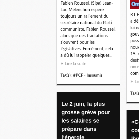
Fabien Roussel. (Sipa) Jean-
Luc Mélenchon espère
RT F
toujours un ralliement du
a dé
secrétaire national du Parti
lui 
communiste, Fabien Roussel,
gouv
alors que des tractations
poss
s'ouvrent pour les
nouv
législatives. Forcément, cela
19. 
a dû lui rappeler quelques...
dest
Lire la suite
nous
comm
Tag(s) :
#PCF - Insoumis
Li
Tag(s
Le 2 juin, la plus
grosse grève pour
les salaires se
«C
prépare dans
co
l’énergie
liv