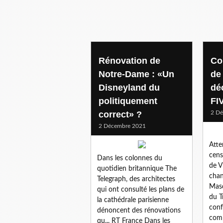
Rénovation de
Co
Notre-Dame : «Un
de 
Disneyland du
dé
politiquement
FI
correct» ?
2 D
2 Décembre 2021
Atte
cens
Dans les colonnes du
de V
quotidien britannique The
chan
Telegraph, des architectes
Masq
qui ont consulté les plans de
du T
la cathédrale parisienne
conf
dénoncent des rénovations
com
qu... RT France Dans les