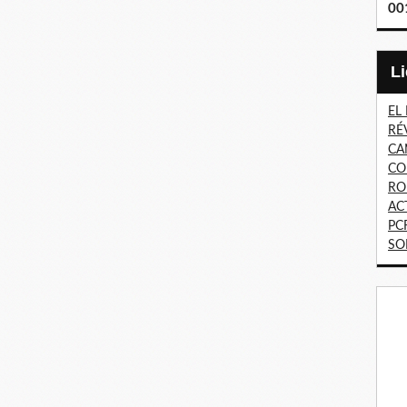
00
EL
RÉ
CA
CO
RO
AC
PC
SO