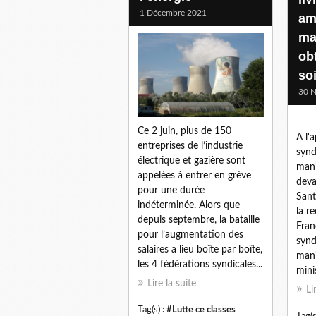
1 Décembre 2021
am
ma
obt
so
30 
Ce 2 juin, plus de 150
A l'
entreprises de l’industrie
synd
électrique et gazière sont
mani
appelées à entrer en grève
deva
pour une durée
Sant
indéterminée. Alors que
la r
depuis septembre, la bataille
Fran
pour l’augmentation des
synd
salaires a lieu boîte par boîte,
mani
les 4 fédérations syndicales...
minis
Lire la suite
Li
Tag(s) :
#Lutte ce classes
Tag(s