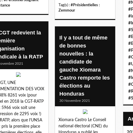
#
Tag(s) :
#Présidentielles :
stance
#P
Zemmour
#i
#I
#S
 CGT redevient la
#E
Il y a tout de même
emière
#E
de bonnes
ganisation
#P
nouvelles : la
ndicale à la RATP
#C
candidate de
Novembre 2021
#U
gauche Xiomara
#
Castro remporte les
#I
CGT, UNE
#C
élections au
MENTATION DES VOIX
#R
Honduras
8% 8261 voix (pour
#S
30 Novembre 2021
el en 2018 la CGT-RATP
t 5966 voix soit une
ression de 2295 voix !)
Xiomara Castro Le Conseil
 RATP, alors que l’UNSA
national électoral (CNE) du
t pris la première place
20
Honduras a publié les
dernières élections, elle