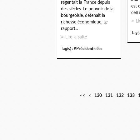
régentait la France depuis
est 
des siècles. Le pouvoir de la
cette
bourgeoisie, détenait la
Li
richesse économique. Le
rapport...
Tag(s
Lire la suite
Tag(s) :
#Présidentielles
1
1
1
<<
<
130
131
132
133
0
1
2
0
0
0