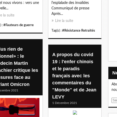
el nous vivons : vers une
l'esplalade des invalides
lle...
Communiqué de presse
Après...
re la suite
Lire la suite
) :
#Fauteurs de guerre
Tag(s) :
#Résistance Retraités
lus rien de
A propos du covid
ionnel» : le
19 : l'enfer chinois
decin Martin
et le paradis
chier critique les
français avec les
sures face au
commentaires du
riant Omicron
Abo
"Monde" et de Jean
nou
écembre 2021
LEVY
E
1 Décembre 2021
m
a
i