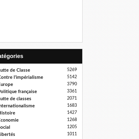
Catégories
5269
utte de Classe
5142
ontre l'impérialisme
3790
Europe
3361
olitique française
2071
utte de classes
1683
nternationalisme
1427
istoire
1268
Economie
1205
ocial
1011
ibertés