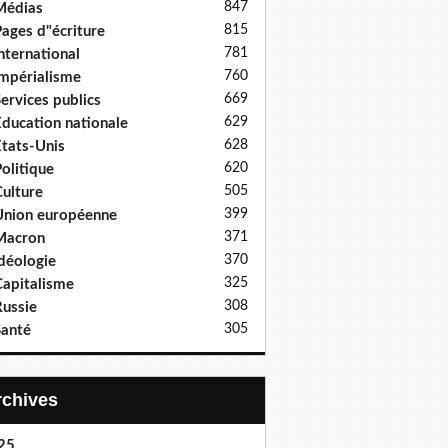
847
Médias
815
ages d"écriture
781
nternational
760
mpérialisme
669
ervices publics
629
ducation nationale
628
tats-Unis
620
olitique
505
ulture
399
nion européenne
371
Macron
370
déologie
325
apitalisme
308
ussie
305
anté
Archives
25