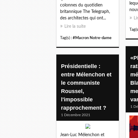
lequ
colonnes du quotidien
nouve
britannique The Telegraph,
des architectes qui ont...
Li
Lire la suite
Tag(s
Tag(s) :
#Macron Notre-dame
«P
Présidentielle :
rat
entre Mélenchon et
mé
le communiste
Bla
Roussel,
me
l'impossible
va
rapprochement ?
1 D
1 Décembre 2021
Jean-Luc Mélenchon et