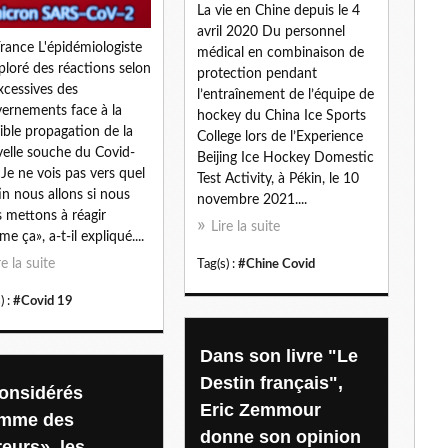
La vie en Chine depuis le 4
l
avril 2020 Du personnel
rance L'épidémiologiste
médical en combinaison de
ploré des réactions selon
protection pendant
excessives des
l’entraînement de l’équipe de
ernements face à la
hockey du China Ice Sports
ible propagation de la
College lors de l’Experience
elle souche du Covid-
Beijing Ice Hockey Domestic
«Je ne vois pas vers quel
Test Activity, à Pékin, le 10
in nous allons si nous
novembre 2021....
 mettons à réagir
Lire la suite
e ça», a-t-il expliqué....
re la suite
Tag(s) :
#Chine Covid
) :
#Covid 19
Dans son livre "Le
Destin français",
onsidérés
Eric Zemmour
mme des
donne son opinion
reurs», les